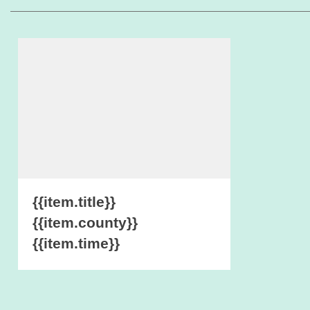
{{item.title}}
{{item.county}}
{{item.time}}