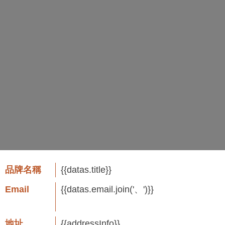
品牌名稱
{{datas.title}}
Email
{{datas.email.join('、')}}
地址
{{addressInfo}}