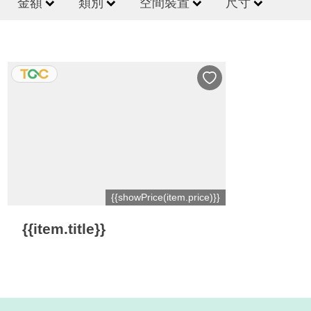
金額
類別
空間裝置
尺寸
{{showPrice(item.price)}}
{{item.title}}