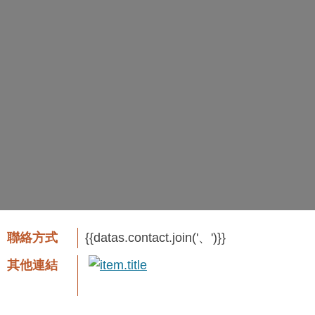
聯絡方式
{{datas.contact.join('、')}}
其他連結