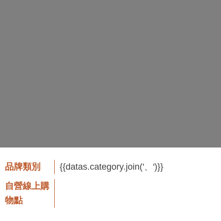
品牌類別
{{datas.category.join('、')}}
自營線上購
物點