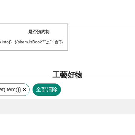
是否預約制
.info}}
{{sitem.isBook?"是":"否"}}
工藝好物
t(item)}}
全部清除