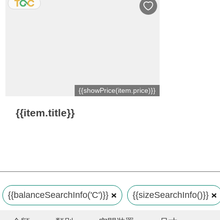
{{showPrice(item.price)}}
{{item.title}}
{{balanceSearchInfo('C')}}
{{sizeSearchInfo()}}