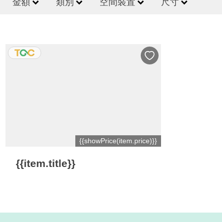
金額
類別
空間裝置
尺寸
{{showPrice(item.price)}}
{{item.title}}