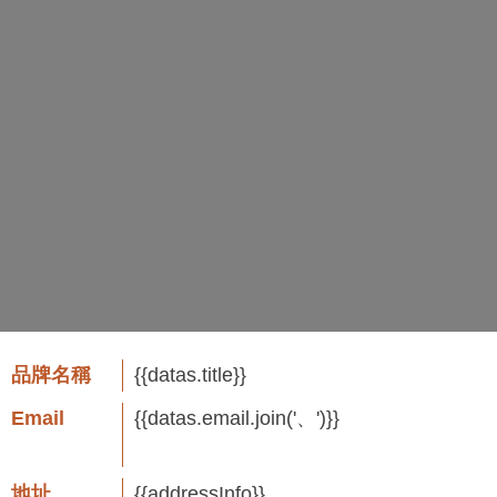
品牌名稱
{{datas.title}}
Email
{{datas.email.join('、')}}
地址
{{addressInfo}}