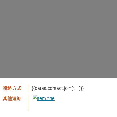
聯絡方式
{{datas.contact.join('、')}}
其他連結