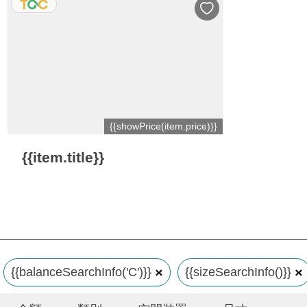
{{showPrice(item.price)}}
{{item.title}}
{{balanceSearchInfo('C')}}
{{sizeSearchInfo()}}