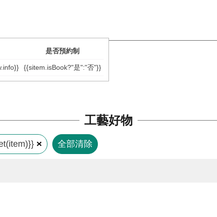
是否預約制
.info}}
{{sitem.isBook?"是":"否"}}
工藝好物
t(item)}}
全部清除