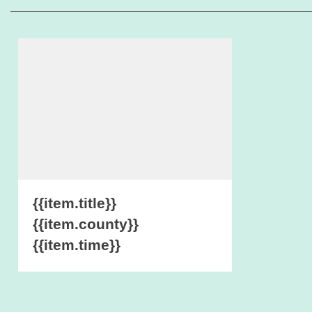
{{item.title}}
{{item.county}}
{{item.time}}