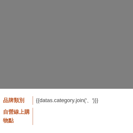
品牌類別
{{datas.category.join('、')}}
自營線上購
物點