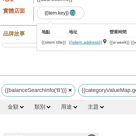
實體店面
{{item.key}}
{{item.result.length}}
地點
地址
營業時間
品牌故事
{{sitem.title}}
{{sitem.address}}
{{w.week}} {{w
{{balanceSearchInfo('B')}}
{{categoryValueMap.ge
金額
類別
用途
主題