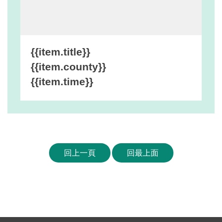
網
站
安
全
{{item.title}}
政
{{item.county}}
策
{{item.time}}
宣
告
著
作
權
回上一頁
回最上面
聲
明
相
關