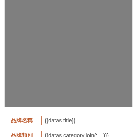
工
藝
品
牌
工
藝
好
物
工
藝
美
術
品牌名稱
{{datas.title}}
訊
品牌類別
{{datas.category.join('、')}}