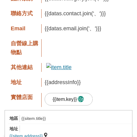
息
快
聯絡方式
{{datas.contact.join('、')}}
遞
Email
{{datas.email.join('、')}}
關
於
自營線上購
平
物點
台
其他連結
回
首
地址
{{addressInfo}}
頁
實體店面
{{item.key}}
{{item.result.length}}
網
站
{{sitem.title}}
導
品牌故事
覽
{{sitem.address}}