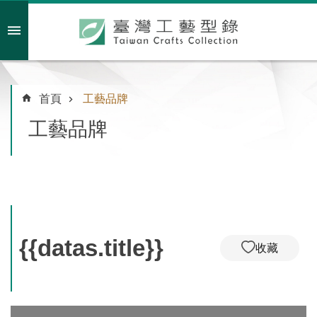
跳到主要內容區塊
會員註冊/登入
首頁
工藝品牌
工藝品牌
主
題
特
企
臺
灣
{{datas.title}}
收藏
綠
工
藝