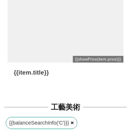
平
台
服
務
條
款
工
{{showPrice(item.price)}}
藝
{{item.title}}
品
牌
上
架
工藝美術
規
範
{{balanceSearchInfo('C')}}
常