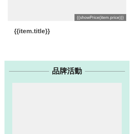
網
{{showPrice(item.price)}}
站
開
{{item.title}}
放
資
料
宣
品牌活動
告
隱
私
權
保
護
及