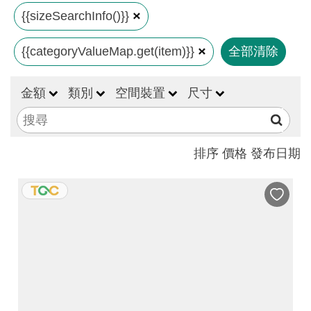
見
{{sizeSearchInfo()}}
問
{{categoryValueMap.get(item)}}
全部清除
答
(一
般)
金額
類別
空間裝置
尺寸
常
見
排序
價格
發布日期
問
答
(品
牌)
聯
絡
我
們