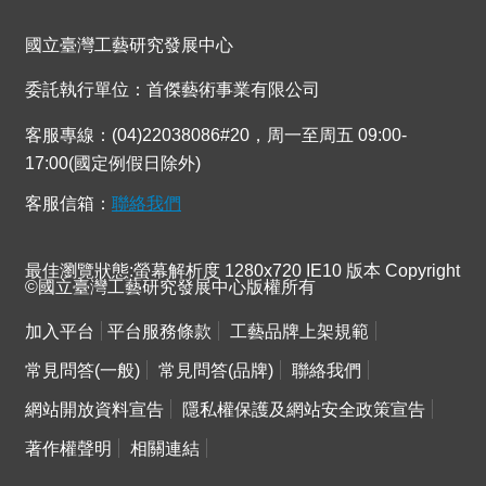
連
結
國立臺灣工藝研究發展中心
委託執行單位：首傑藝術事業有限公司
客服專線：(04)22038086#20，周一至周五 09:00-
17:00(國定例假日除外)
客服信箱：
聯絡我們
最佳瀏覽狀態:螢幕解析度 1280x720 IE10 版本 Copyright
©國立臺灣工藝研究發展中心版權所有
加入平台
平台服務條款
工藝品牌上架規範
常見問答(一般)
常見問答(品牌)
聯絡我們
網站開放資料宣告
隱私權保護及網站安全政策宣告
著作權聲明
相關連結