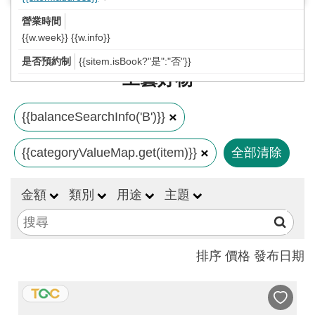
工
藝
{{w.week}} {{w.info}}
中
{{sitem.isBook?"是":"否"}}
心
工藝好物
藝
文
{{balanceSearchInfo('B')}}
會
{{categoryValueMap.get(item)}}
全部清除
員
中
金額
類別
用途
主題
心
加
入
排序
價格
發布日期
平
台