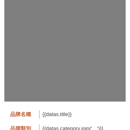
工
藝
品
牌
工
藝
好
物
工
藝
美
術
品牌名稱
{{datas.title}}
訊
品牌類別
{{datas.category.join('、')}}