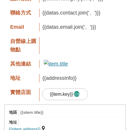
息
快
聯絡方式
{{datas.contact.join('、')}}
遞
Email
{{datas.email.join('、')}}
關
於
自營線上購
平
物點
台
其他連結
回
首
地址
{{addressInfo}}
頁
實體店面
{{item.key}}
{{item.result.length}}
網
站
{{sitem.title}}
導
品牌故事
覽
{{sitem.address}}