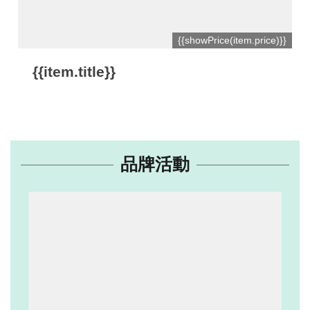
網
{{showPrice(item.price)}}
站
開
{{item.title}}
放
資
料
宣
品牌活動
告
隱
私
權
保
護
及