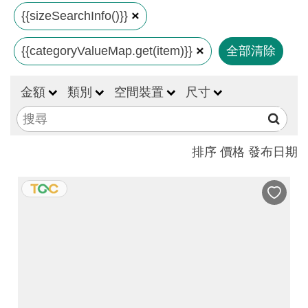
見
{{sizeSearchInfo()}}
問
{{categoryValueMap.get(item)}}
全部清除
答
(一
般)
金額
類別
空間裝置
尺寸
常
見
排序
價格
發布日期
問
答
(品
牌)
聯
絡
我
們