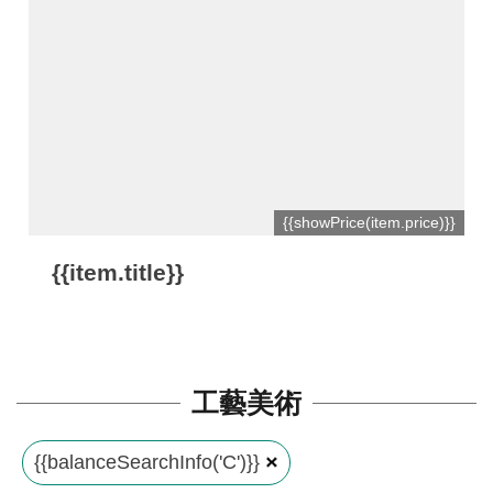
平
台
服
務
條
款
工
{{showPrice(item.price)}}
藝
{{item.title}}
品
牌
上
架
工藝美術
規
範
{{balanceSearchInfo('C')}}
常