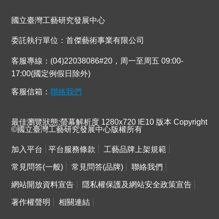
連
結
國立臺灣工藝研究發展中心
委託執行單位：首傑藝術事業有限公司
客服專線：(04)22038086#20，周一至周五 09:00-
17:00(國定例假日除外)
客服信箱：
聯絡我們
最佳瀏覽狀態:螢幕解析度 1280x720 IE10 版本 Copyright
©國立臺灣工藝研究發展中心版權所有
加入平台
平台服務條款
工藝品牌上架規範
常見問答(一般)
常見問答(品牌)
聯絡我們
網站開放資料宣告
隱私權保護及網站安全政策宣告
著作權聲明
相關連結