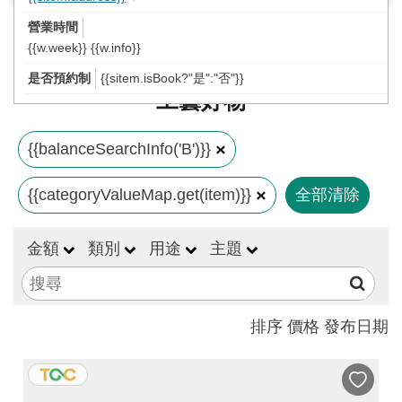
工
藝
{{w.week}} {{w.info}}
中
{{sitem.isBook?"是":"否"}}
心
工藝好物
藝
文
{{balanceSearchInfo('B')}}
會
{{categoryValueMap.get(item)}}
全部清除
員
中
金額
類別
用途
主題
心
加
入
排序
價格
發布日期
平
台