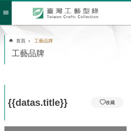
跳到主要內容區塊
會員註冊/登入
首頁
工藝品牌
工藝品牌
主
題
特
企
臺
灣
{{datas.title}}
收藏
綠
工
藝