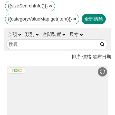
見
{{sizeSearchInfo()}}
問
{{categoryValueMap.get(item)}}
全部清除
答
(一
般)
金額
類別
空間裝置
尺寸
常
見
排序
價格
發布日期
問
答
(品
牌)
聯
絡
我
們