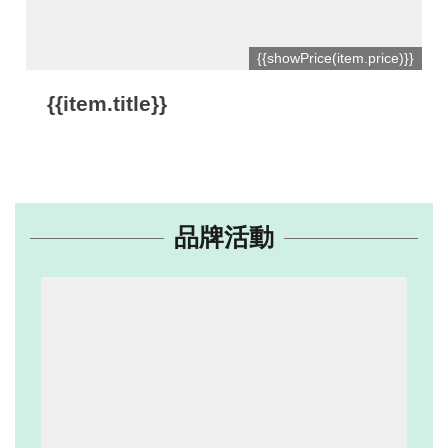
網
{{showPrice(item.price)}}
站
開
{{item.title}}
放
資
料
宣
品牌活動
告
隱
私
權
保
護
及