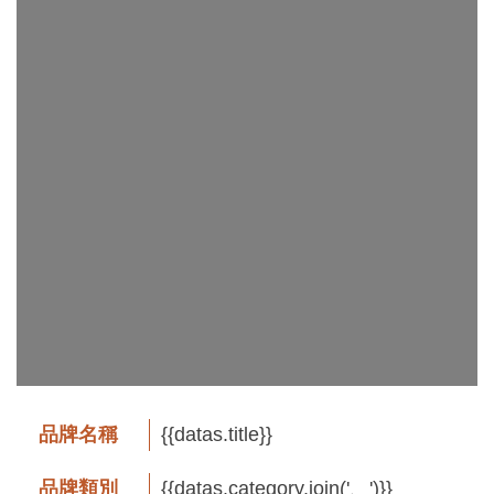
工
藝
品
牌
工
藝
好
物
工
藝
美
術
品牌名稱
{{datas.title}}
訊
品牌類別
{{datas.category.join('、')}}