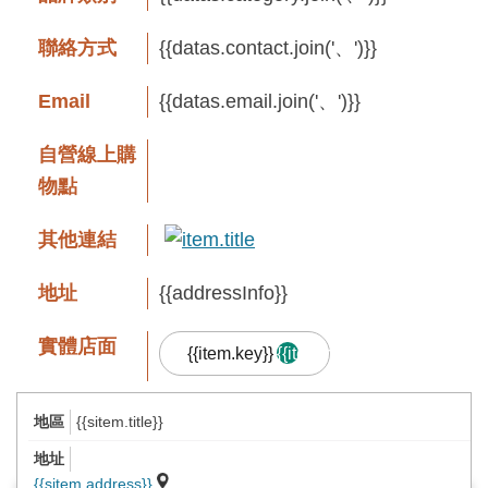
息
快
聯絡方式
{{datas.contact.join('、')}}
遞
Email
{{datas.email.join('、')}}
關
於
自營線上購
平
物點
台
其他連結
回
首
地址
{{addressInfo}}
頁
實體店面
{{item.key}}
{{item.result.length}}
網
站
{{sitem.title}}
導
品牌故事
覽
{{sitem.address}}