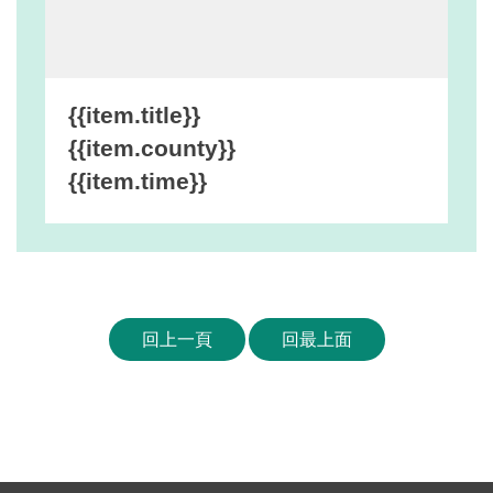
網
站
安
全
{{item.title}}
政
{{item.county}}
策
{{item.time}}
宣
告
著
作
權
回上一頁
回最上面
聲
明
相
關