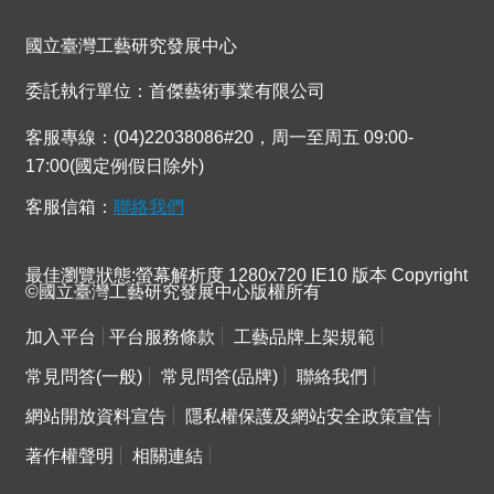
連
結
國立臺灣工藝研究發展中心
委託執行單位：首傑藝術事業有限公司
客服專線：(04)22038086#20，周一至周五 09:00-
17:00(國定例假日除外)
客服信箱：
聯絡我們
最佳瀏覽狀態:螢幕解析度 1280x720 IE10 版本 Copyright
©國立臺灣工藝研究發展中心版權所有
加入平台
平台服務條款
工藝品牌上架規範
常見問答(一般)
常見問答(品牌)
聯絡我們
網站開放資料宣告
隱私權保護及網站安全政策宣告
著作權聲明
相關連結