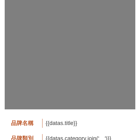
工
藝
品
牌
工
藝
好
物
工
藝
美
術
品牌名稱
{{datas.title}}
訊
品牌類別
{{datas.category.join('、')}}