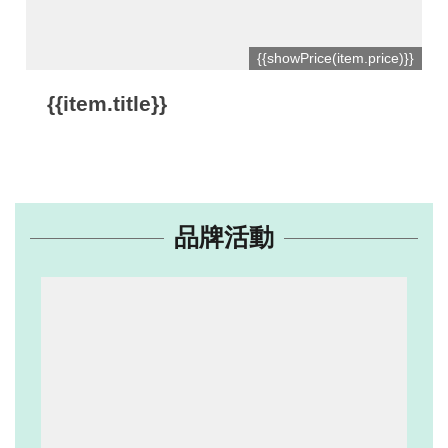
網
{{showPrice(item.price)}}
站
開
{{item.title}}
放
資
料
宣
品牌活動
告
隱
私
權
保
護
及