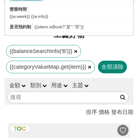
工
藝
{{w.week}} {{w.info}}
中
{{sitem.isBook?"是":"否"}}
心
工藝好物
藝
文
{{balanceSearchInfo('B')}}
會
{{categoryValueMap.get(item)}}
全部清除
員
中
金額
類別
用途
主題
心
加
入
排序
價格
發布日期
平
台