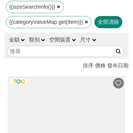
見
{{sizeSearchInfo()}}
問
{{categoryValueMap.get(item)}}
全部清除
答
(一
般)
金額
類別
空間裝置
尺寸
常
見
排序
價格
發布日期
問
答
(品
牌)
聯
絡
我
們