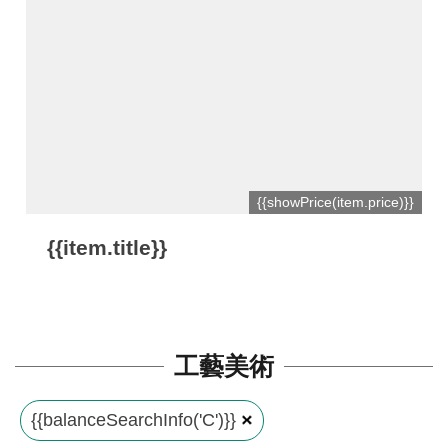
平
台
服
務
條
款
工
{{showPrice(item.price)}}
藝
{{item.title}}
品
牌
上
架
工藝美術
規
範
{{balanceSearchInfo('C')}}
常