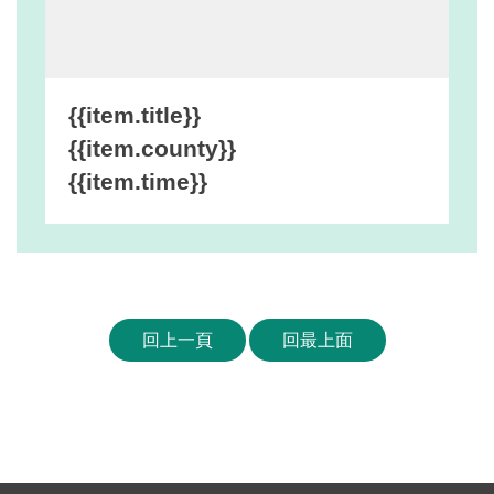
網
站
安
全
{{item.title}}
政
{{item.county}}
策
{{item.time}}
宣
告
著
作
權
回上一頁
回最上面
聲
明
相
關