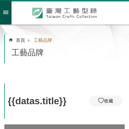
跳到主要內容區塊
會員註冊/登入
首頁
工藝品牌
工藝品牌
主
題
特
企
臺
灣
{{datas.title}}
收藏
綠
工
藝