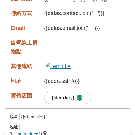
息
快
聯絡方式
{{datas.contact.join('、')}}
遞
Email
{{datas.email.join('、')}}
關
於
自營線上購
平
物點
台
其他連結
回
首
地址
{{addressInfo}}
頁
實體店面
{{item.key}}
{{item.result.length}}
網
站
{{sitem.title}}
導
品牌故事
覽
{{sitem.address}}