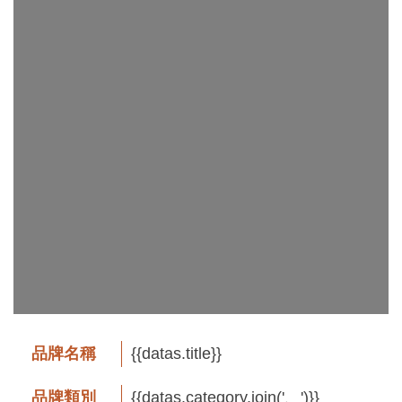
工
藝
品
牌
工
藝
好
物
工
藝
美
術
品牌名稱
{{datas.title}}
訊
品牌類別
{{datas.category.join('、')}}