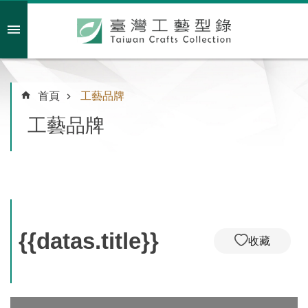
跳到主要內容區塊
會員註冊/登入
首頁
工藝品牌
工藝品牌
主
題
特
企
臺
灣
{{datas.title}}
收藏
綠
工
藝