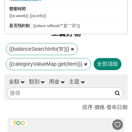
工
藝
{{w.week}} {{w.info}}
中
{{sitem.isBook?"是":"否"}}
心
工藝好物
藝
文
{{balanceSearchInfo('B')}}
會
{{categoryValueMap.get(item)}}
全部清除
員
中
金額
類別
用途
主題
心
加
入
排序
價格
發布日期
平
台