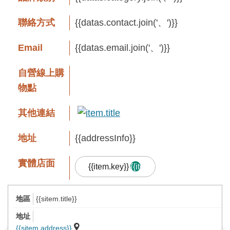
息
快
聯絡方式
{{datas.contact.join('、')}}
遞
Email
{{datas.email.join('、')}}
關
於
自營線上購
平
物點
台
其他連結
回
首
地址
{{addressInfo}}
頁
實體店面
{{item.key}}
{{item.result.length}}
網
站
{{sitem.title}}
導
品牌故事
覽
{{sitem.address}}