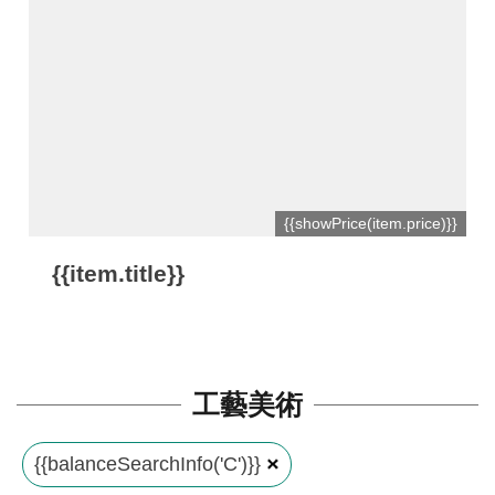
平
台
服
務
條
款
工
{{showPrice(item.price)}}
藝
{{item.title}}
品
牌
上
架
工藝美術
規
範
{{balanceSearchInfo('C')}}
常