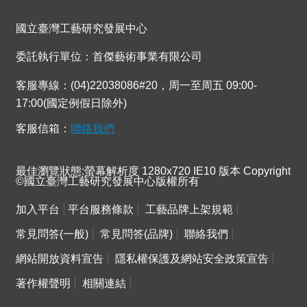
連
結
國立臺灣工藝研究發展中心
委託執行單位：首傑藝術事業有限公司
客服專線：(04)22038086#20，周一至周五 09:00-
17:00(國定例假日除外)
客服信箱：
聯絡我們
最佳瀏覽狀態:螢幕解析度 1280x720 IE10 版本 Copyright
©國立臺灣工藝研究發展中心版權所有
加入平台
平台服務條款
工藝品牌上架規範
常見問答(一般)
常見問答(品牌)
聯絡我們
網站開放資料宣告
隱私權保護及網站安全政策宣告
著作權聲明
相關連結