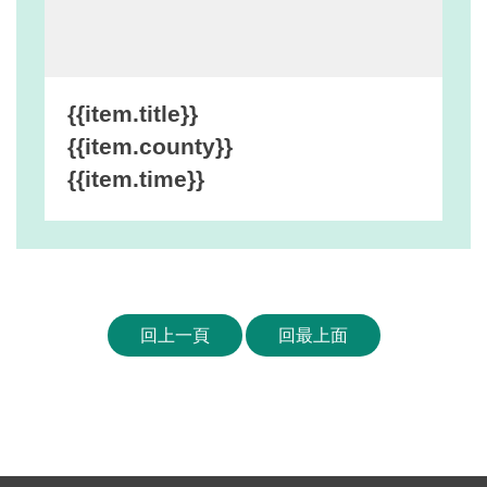
網
站
安
全
{{item.title}}
政
{{item.county}}
策
{{item.time}}
宣
告
著
作
權
回上一頁
回最上面
聲
明
相
關