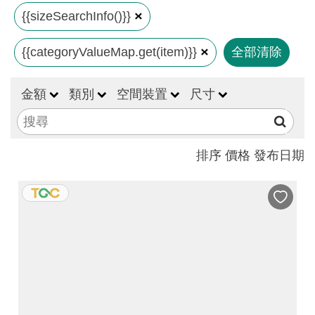
見
{{sizeSearchInfo()}}
問
{{categoryValueMap.get(item)}}
全部清除
答
(一
般)
金額
類別
空間裝置
尺寸
常
見
排序
價格
發布日期
問
答
(品
牌)
聯
絡
我
們