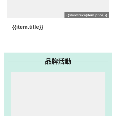
網
{{showPrice(item.price)}}
站
開
{{item.title}}
放
資
料
宣
品牌活動
告
隱
私
權
保
護
及