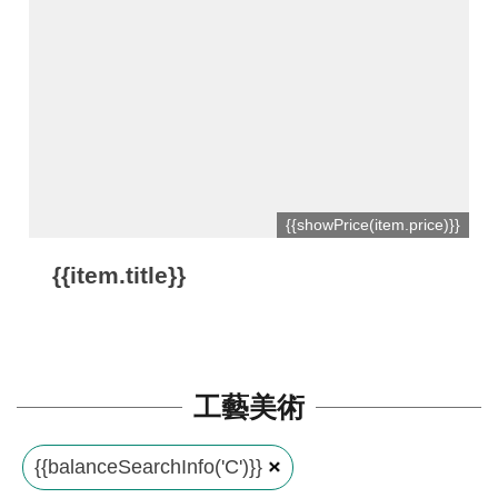
平
台
服
務
條
款
工
{{showPrice(item.price)}}
藝
{{item.title}}
品
牌
上
架
工藝美術
規
範
{{balanceSearchInfo('C')}}
常