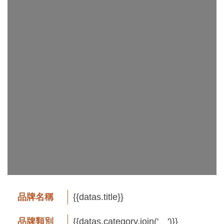
工
藝
品
牌
工
藝
好
物
工
藝
美
術
品牌名稱
{{datas.title}}
訊
品牌類別
{{datas.category.join('、')}}