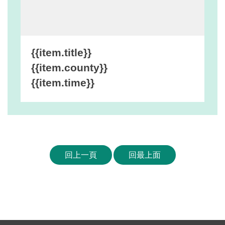
網
站
安
全
{{item.title}}
政
{{item.county}}
策
{{item.time}}
宣
告
著
作
權
回上一頁
回最上面
聲
明
相
關