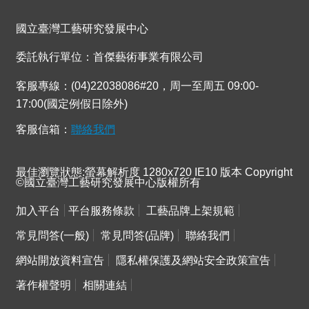
連
結
國立臺灣工藝研究發展中心
委託執行單位：首傑藝術事業有限公司
客服專線：(04)22038086#20，周一至周五 09:00-
17:00(國定例假日除外)
客服信箱：
聯絡我們
最佳瀏覽狀態:螢幕解析度 1280x720 IE10 版本 Copyright
©國立臺灣工藝研究發展中心版權所有
加入平台
平台服務條款
工藝品牌上架規範
常見問答(一般)
常見問答(品牌)
聯絡我們
網站開放資料宣告
隱私權保護及網站安全政策宣告
著作權聲明
相關連結