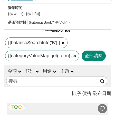
工
藝
{{w.week}} {{w.info}}
中
{{sitem.isBook?"是":"否"}}
心
工藝好物
藝
文
{{balanceSearchInfo('B')}}
會
{{categoryValueMap.get(item)}}
全部清除
員
中
金額
類別
用途
主題
心
加
入
排序
價格
發布日期
平
台