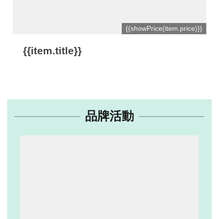
網
{{showPrice(item.price)}}
站
開
{{item.title}}
放
資
料
宣
品牌活動
告
隱
私
權
保
護
及