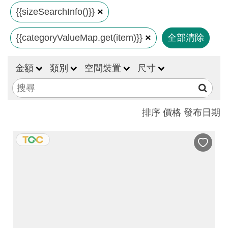
見
{{sizeSearchInfo()}}
問
{{categoryValueMap.get(item)}}
全部清除
答
(一
般)
金額
類別
空間裝置
尺寸
常
見
排序
價格
發布日期
問
答
(品
牌)
聯
絡
我
們