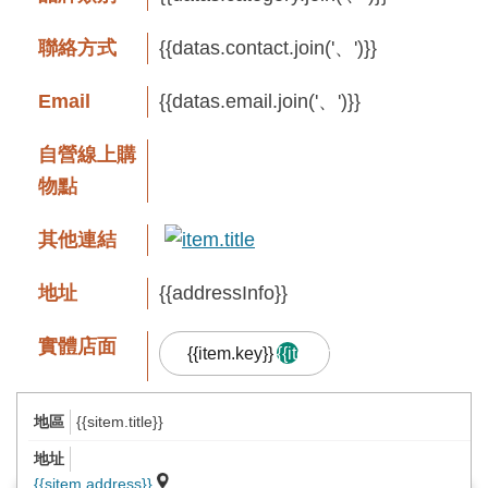
息
快
聯絡方式
{{datas.contact.join('、')}}
遞
Email
{{datas.email.join('、')}}
關
於
自營線上購
平
物點
台
其他連結
回
首
地址
{{addressInfo}}
頁
實體店面
{{item.key}}
{{item.result.length}}
網
站
{{sitem.title}}
導
品牌故事
覽
{{sitem.address}}