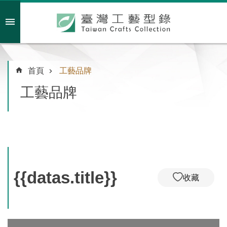
跳到主要內容區塊
會員註冊/登入
首頁
工藝品牌
工藝品牌
主
題
特
企
臺
灣
{{datas.title}}
收藏
綠
工
藝