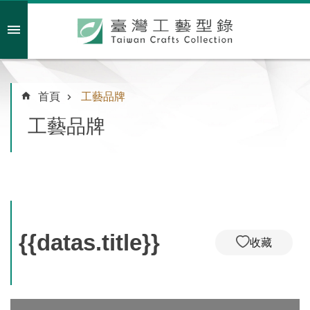
跳到主要內容區塊
會員註冊/登入
首頁
工藝品牌
工藝品牌
主
題
特
企
臺
灣
{{datas.title}}
收藏
綠
工
藝