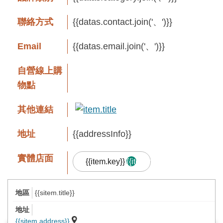
息
快
聯絡方式
{{datas.contact.join('、')}}
遞
Email
{{datas.email.join('、')}}
關
於
自營線上購
平
物點
台
其他連結
回
首
地址
{{addressInfo}}
頁
實體店面
{{item.key}}
{{item.result.length}}
網
站
{{sitem.title}}
導
品牌故事
覽
{{sitem.address}}