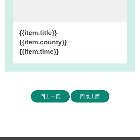
網
站
安
全
{{item.title}}
政
{{item.county}}
策
{{item.time}}
宣
告
著
作
權
回上一頁
回最上面
聲
明
相
關