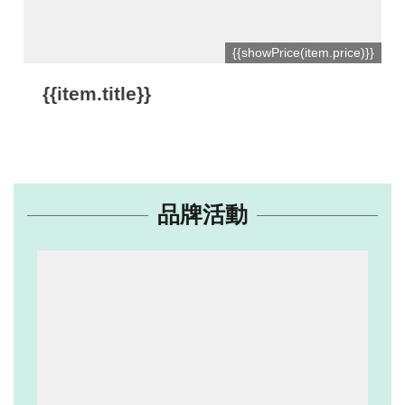
網
{{showPrice(item.price)}}
站
開
{{item.title}}
放
資
料
宣
品牌活動
告
隱
私
權
保
護
及