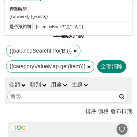
工
藝
{{w.week}} {{w.info}}
中
{{sitem.isBook?"是":"否"}}
心
工藝好物
藝
文
{{balanceSearchInfo('B')}}
會
{{categoryValueMap.get(item)}}
全部清除
員
中
金額
類別
用途
主題
心
加
入
排序
價格
發布日期
平
台