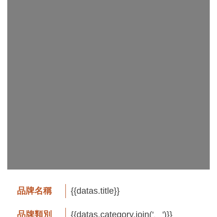
工
藝
品
牌
工
藝
好
物
工
藝
美
術
品牌名稱
{{datas.title}}
訊
品牌類別
{{datas.category.join('、')}}