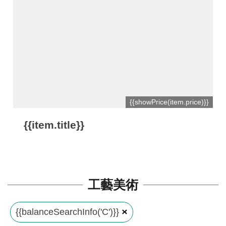
平
台
服
務
條
款
工
{{showPrice(item.price)}}
藝
{{item.title}}
品
牌
上
架
工藝美術
規
範
{{balanceSearchInfo('C')}}
常