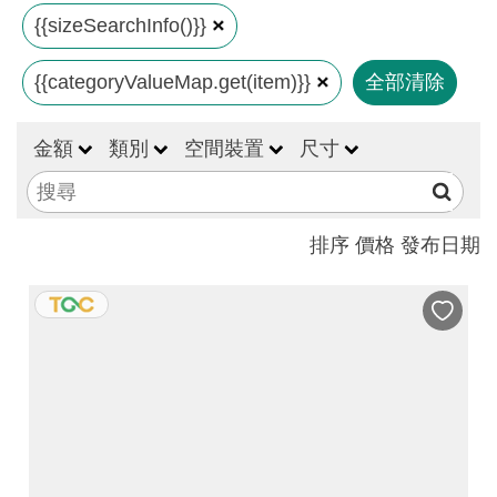
見
{{sizeSearchInfo()}}
問
{{categoryValueMap.get(item)}}
全部清除
答
(一
般)
金額
類別
空間裝置
尺寸
常
見
排序
價格
發布日期
問
答
(品
牌)
聯
絡
我
們