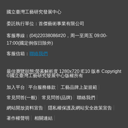
連
結
國立臺灣工藝研究發展中心
委託執行單位：首傑藝術事業有限公司
客服專線：(04)22038086#20，周一至周五 09:00-
17:00(國定例假日除外)
客服信箱：
聯絡我們
最佳瀏覽狀態:螢幕解析度 1280x720 IE10 版本 Copyright
©國立臺灣工藝研究發展中心版權所有
加入平台
平台服務條款
工藝品牌上架規範
常見問答(一般)
常見問答(品牌)
聯絡我們
網站開放資料宣告
隱私權保護及網站安全政策宣告
著作權聲明
相關連結