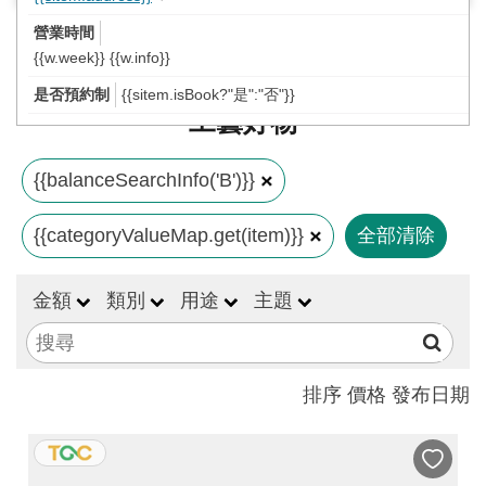
工
藝
{{w.week}} {{w.info}}
中
{{sitem.isBook?"是":"否"}}
心
工藝好物
藝
文
{{balanceSearchInfo('B')}}
會
{{categoryValueMap.get(item)}}
全部清除
員
中
金額
類別
用途
主題
心
加
入
排序
價格
發布日期
平
台