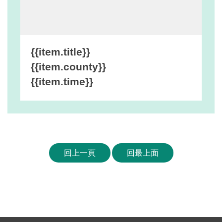
網
站
安
全
{{item.title}}
政
{{item.county}}
策
{{item.time}}
宣
告
著
作
權
回上一頁
回最上面
聲
明
相
關