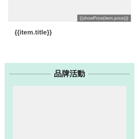
網
{{showPrice(item.price)}}
站
開
{{item.title}}
放
資
料
宣
品牌活動
告
隱
私
權
保
護
及