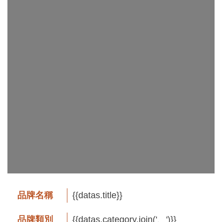
工
藝
品
牌
工
藝
好
物
工
藝
美
術
品牌名稱
{{datas.title}}
訊
品牌類別
{{datas.category.join('、')}}