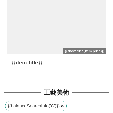
平
台
服
務
條
款
工
{{showPrice(item.price)}}
藝
{{item.title}}
品
牌
上
架
工藝美術
規
範
{{balanceSearchInfo('C')}}
常