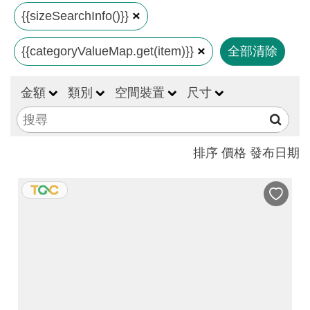
見
{{sizeSearchInfo()}}
問
{{categoryValueMap.get(item)}}
全部清除
答
(一
般)
金額
類別
空間裝置
尺寸
常
見
排序
價格
發布日期
問
答
(品
牌)
聯
絡
我
們