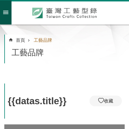
跳到主要內容區塊
會員註冊/登入
首頁
工藝品牌
工藝品牌
主
題
特
企
臺
灣
{{datas.title}}
收藏
綠
工
藝