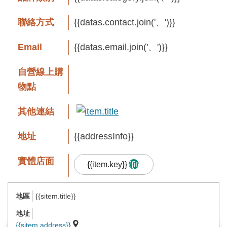
息
快
聯絡方式
{{datas.contact.join('、')}}
遞
Email
{{datas.email.join('、')}}
關
於
自營線上購
平
物點
台
其他連結
回
首
地址
{{addressInfo}}
頁
實體店面
{{item.key}}
{{item.result.length}}
網
站
{{sitem.title}}
導
品牌故事
覽
{{sitem.address}}