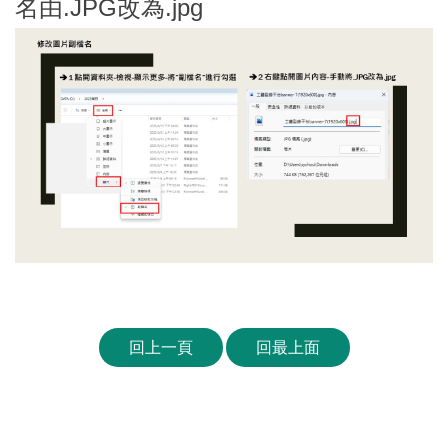
名由.JPG改為.jpg
工
藝
品
牌
工
藝
好
物
工
藝
回上一頁
回最上面
美
術
訊