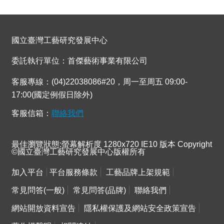
息
快
遞
國立臺灣工藝研究發展中心
關
委託執行單位：首傑藝術事業有限公司
於
客服專線：(04)22038086#20，周一至周五 09:00-
平
17:00(國定例假日除外)
台
客服信箱：
聯絡我們
回
首
最佳瀏覽狀態:螢幕解析度 1280x720 IE10 版本 Copyright
頁
©國立臺灣工藝研究發展中心版權所有
網
加入平台
平台服務條款
工藝品牌上架規範
站
常見問答(一般)
常見問答(品牌)
聯絡我們
導
網站開放資料宣告
隱私權保護及網站安全政策宣告
覽