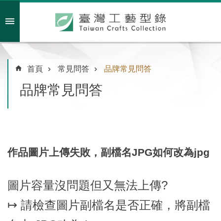
跳到主要內容區塊
會員註冊/登入
首頁
常見問答
品牌常見問答
品牌常見問答
主
題
特
企
作品圖片上傳失敗，副檔名JPG如何改為jpg
臺
灣
綠
圖片容量沒問題但又無法上傳?
工
↦ 請檢查圖片副檔名是否正確，將副檔
藝