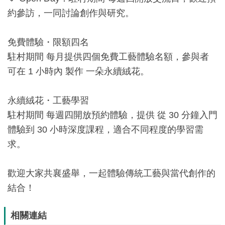
息
約參訪，一同討論創作與研究。
快
遞
免費體驗・限額四名
關
駐村期間 每月提供四個免費工藝體驗名額，參與者
於
可在 1 小時內 製作 一朵永續絨花。
平
台
永續絨花・工藝學習
駐村期間 每週四開放預約體驗，提供 從 30 分鐘入門
回
體驗到 30 小時深度課程，適合不同程度的學習需
首
求。
頁
網
歡迎大家共襄盛舉，一起體驗傳統工藝與當代創作的
站
結合！
導
覽
相關連結