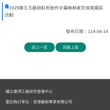
工
2025陳立凡藝術駐村創作＠霧峰林家宮保第園區
藝
活動
中
心
發布日期：114-04-14
藝
文
回上一頁
回最上面
會
員
中
心
加
入
國立臺灣工藝研究發展中心
平
委託執行單位：首傑藝術事業有限公司
台