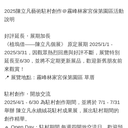
工
2025陳立凡藝術駐村創作＠霧峰林家宮保第園區活動
藝
說明
品
牌
好評延長・展期加長
《植塢借——陳立凡個展》 原定展期 2025/1/1 -
工
2025/3/31，因觀眾熱烈回應與好評不斷，展覽特別
藝
延長至6/30，並將不定期更新展品，歡迎新舊朋友前
好
來觀賞！
物
📍 展覽地點：霧峰林家宮保第園區 草厝
工
藝
駐村創作・開放交流
美
2025/4/1 - 6/30 為駐村創作期間，並將於 7/1 - 7/31
術
舉辦 陳立凡永續絨花駐村成果展，展出駐村期間的
創作精華。
訊
🔹 Open Day：駐村期間 每週四開放交流日，歡迎預