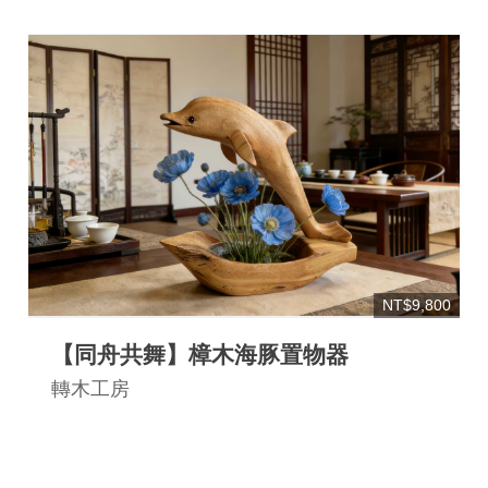
連
結
NT$9,800
【同舟共舞】樟木海豚置物器
轉木工房