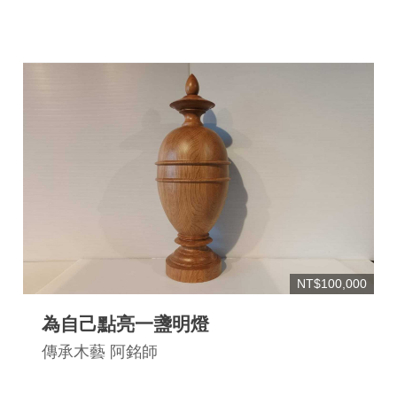
息
快
遞
關
於
平
台
回
首
頁
NT$100,000
網
站
為自己點亮一盞明燈
導
傳承木藝 阿銘師
覽