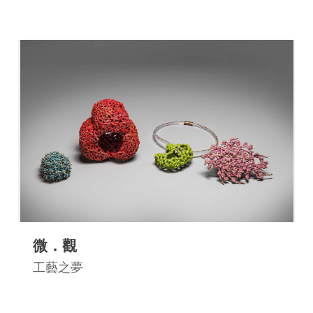
平
台
服
務
條
款
工
藝
品
牌
上
架
微．觀
規
工藝之夢
範
常