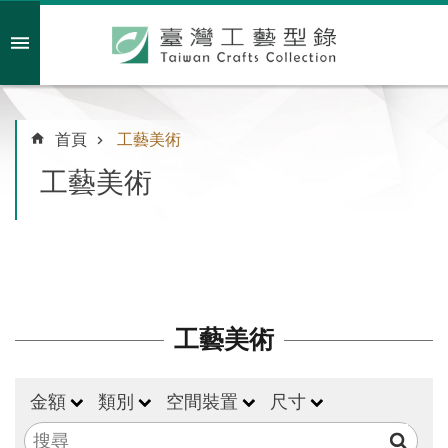
跳到主要內容區塊
會員註冊/登入
首頁
工藝美術
工藝美術
主
題
特
企
臺
工藝美術
灣
綠
工
金額
類別
空間裝置
尺寸
藝