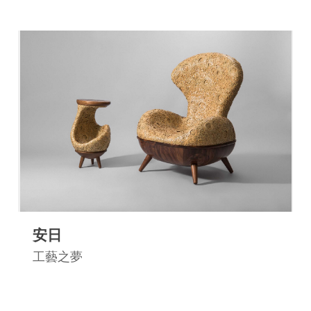
網
站
開
放
資
料
宣
告
隱
私
權
安日
保
工藝之夢
護
及