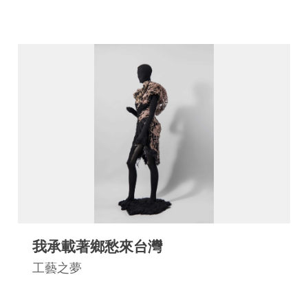
工
藝
中
心
藝
文
會
員
中
心
加
我承載著鄉愁來台灣
入
平
工藝之夢
台