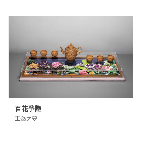
見
問
答
(一
般)
常
見
問
答
(品
牌)
百花爭艷
聯
工藝之夢
絡
我
們