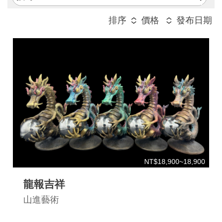
工
排序
價格
發布日期
藝
品
牌
工
藝
好
物
工
藝
NT$18,900~18,900
美
龍報吉祥
術
山進藝術
訊