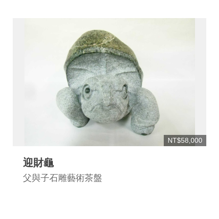
網
站
安
全
政
策
宣
告
著
作
NT$58,000
權
聲
迎財龜
明
父與子石雕藝術茶盤
相
關