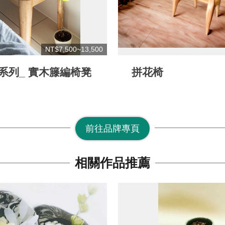
NT$7,500~13,500
er系列_ 實木籐編椅凳
拼花椅
前往品牌專頁
相關作品推薦