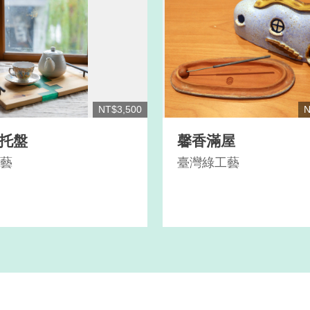
NT$3,500
N
耳托盤
馨香滿屋
藝
臺灣綠工藝