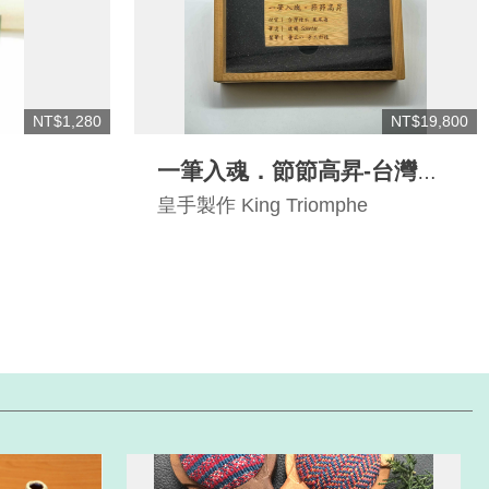
NT$1,280
NT$19,800
一筆入魂．節節高昇-台灣檜
木樹瘤竹節鋼筆
皇手製作 King Triomphe