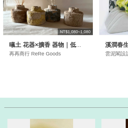
NT$1,080~1,080
㬢土 花器×擴香 器物｜低語
溪澗春生
之器
再再商行 ReRe Goods
雲泥閣設