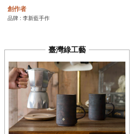
平
創作者
台
品牌 : 李新藍手作
服
務
條
款
臺灣綠工藝
工
藝
品
牌
上
架
規
範
常