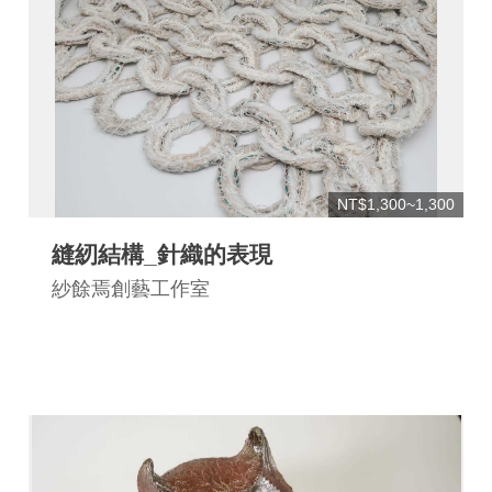
NT$1,300~1,300
縫紉結構_針織的表現
紗餘焉創藝工作室