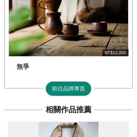
網
站
安
全
政
策
NT$12,000
宣
告
無爭
著
作
前往品牌專頁
權
聲
相關作品推薦
明
相
關