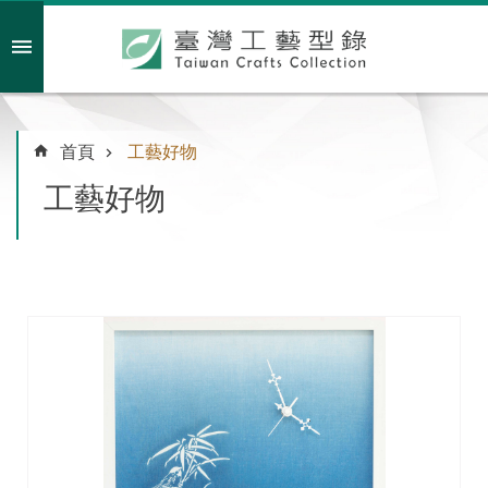
跳到主要內容區塊
會員註冊/登入
首頁
工藝好物
工藝好物
主
題
特
企
臺
灣
綠
工
藝