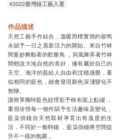
息
#2022臺灣綠工藝入選
快
遞
作品描述
關
天然工藝手作結合，溫暖而樸實簡約卻雋
於
永賦予一日之晨新活力的開始。來自竹林
平
間曼妙舞動著的歡樂鳥 ，與風舞弄著竹林
台
間輕說大地自然的美好，擁有屬於自己的
天空。海洋的藍給人自由和沈穩感覺，看
回
似相同的藍色，細會發現顏色深淺變化不
首
無聊。
頁
讓簡單獨特藍色紋理彩予棉布面上點綴 ，
網
重視珍惜每一物件賦予生活趣味及變化，
站
藍染掛鐘自天然取材孕育出有溫度的生
導
活，不同於一般時鐘 ，藍染掛鐘將空間提
覽
升不一樣的氛圍 。