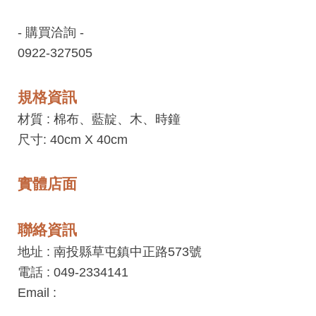
工
藝
- 購買洽詢 -
中
0922-327505
心
規格資訊
藝
文
材質 :
棉布、藍靛、木、時鐘
會
尺寸: 40cm X 40cm
員
中
實體店面
心
聯絡資訊
加
地址 : 南投縣草屯鎮中正路573號
入
電話 : 049-2334141
平
Email :
台