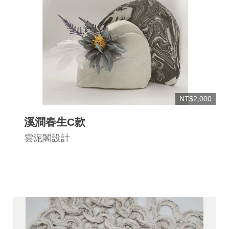
NT$2,000
溪澗春生C款
雲泥閣設計