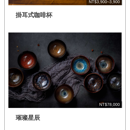
NT$3,900~3,900
見
問
掛耳式咖啡杯
答
(一
般)
常
見
問
答
(品
牌)
聯
NT$78,000
絡
璀璨星辰
我
們