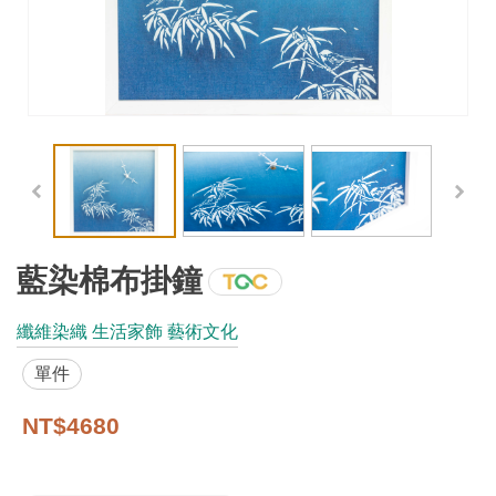
工
藝
品
牌
工
藝
好
物
藍染棉布掛鐘
工
纖維染織 生活家飾 藝術文化
藝
單件
美
術
NT$4680
訊