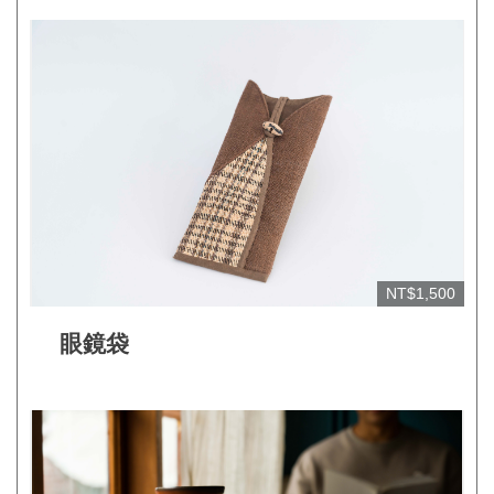
網
站
開
放
資
料
宣
告
NT$1,500
隱
私
眼鏡袋
權
保
護
及