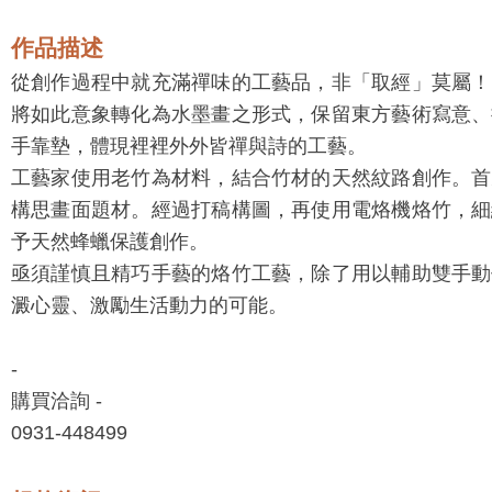
作品描述
從創作過程中就充滿禪味的工藝品，非「取經」莫屬！
將如此意象轉化為水墨畫之形式，保留東方藝術寫意、
手靠墊，體現裡裡外外皆禪與詩的工藝。
工藝家使用老竹為材料，結合竹材的天然紋路創作。首
構思畫面題材。經過打稿構圖，再使用電烙機烙竹，細
予天然蜂蠟保護創作。
亟須謹慎且精巧手藝的烙竹工藝，除了用以輔助雙手動
澱心靈、激勵生活動力的可能。
-
購買洽詢 -
0931-448499