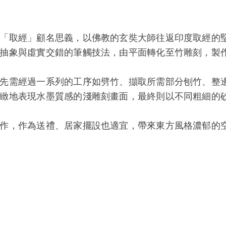
「取經」顧名思義，以佛教的玄奘大師往返印度取經的
抽象與虛實交錯的筆觸技法，由平面轉化至竹雕刻，製
先需經過一系列的工序如劈竹、擷取所需部分刨竹、整
緻地表現水墨質感的淺雕刻畫面，最終則以不同粗細的
作，作為送禮、居家擺設也適宜，帶來東方風格濃郁的