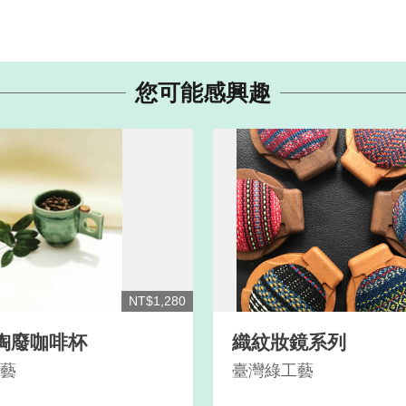
您可能感興趣
NT$1,280
陶廢咖啡杯
織紋妝鏡系列
藝
臺灣綠工藝