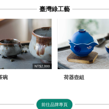
臺灣綠工藝
NT$2,000
茶碗
荷器壺組
前往品牌專頁