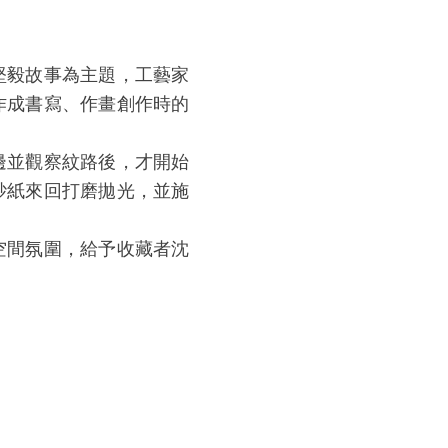
堅毅故事為主題，工藝家
作成書寫、作畫創作時的
邊並觀察紋路後，才開始
砂紙來回打磨拋光，並施
空間氛圍，給予收藏者沈