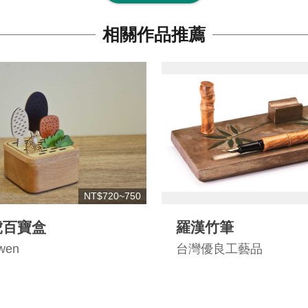
相關作品推薦
NT$720~750
虎百寶盒
羅漢竹筆
wen
台灣優良工藝品