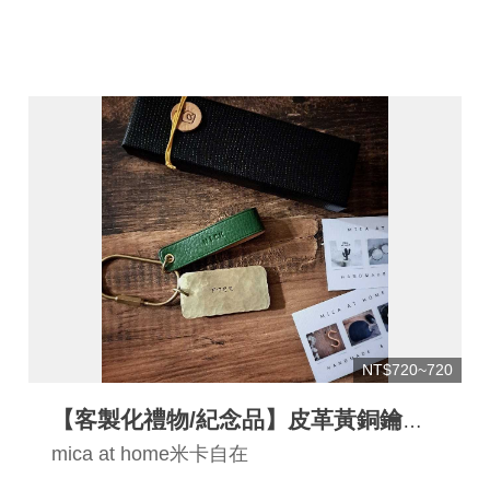
NT$720~720
【客製化禮物/紀念品】皮革黃銅鑰匙
圈/吊飾 手工鍛敲
mica at home米卡自在