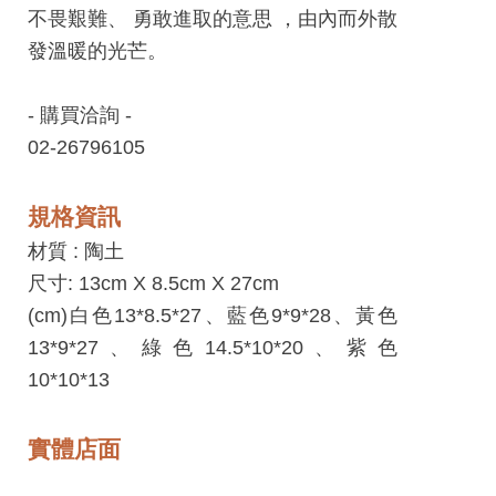
工
不畏艱難、 勇敢進取的意思 ，由內而外散
藝
發溫暖的光芒。
中
心
- 購買洽詢 -
02-26796105
藝
文
規格資訊
會
員
材質 :
陶土
中
尺寸: 13cm X 8.5cm X 27cm
心
(cm)白色13*8.5*27、藍色9*9*28、黃色
13*9*27、綠色14.5*10*20、紫色
加
10*10*13
入
平
實體店面
台