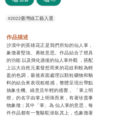
息
快
遞
#2022臺灣綠工藝入選
關
於
作品描述
平
沙漠中的英雄花正是我們所知的仙人掌，
台
象徵著堅強、勇敢意思。作品結合了燈具
的功能 以及簡化過後的仙人掌外觀 ，搭配
回
上以大自然元素發想而來的花紋和較為輕
首
盈的色調，最後表面處理以顆粒礦物和釉
頁
料的結合來表現粗糙感，整體呈現出帶點
網
抽象生機、綠意且年輕的感覺 。「掌上明
站
燈」的名字由掌上明珠而來，有著珍貴事
導
物象徵；其中「掌」為 仙人掌的意思，每
覽
件作品都有一隻駱駝坐臥其上，也象徵著