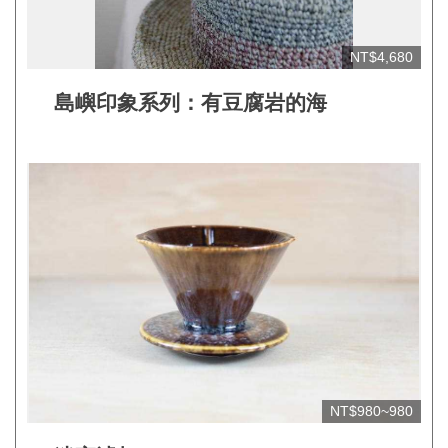
網
NT$4,680
站
開
島嶼印象系列：有豆腐岩的海
放
資
料
宣
告
隱
私
權
保
護
NT$980~980
及