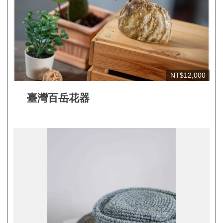
見
問
答
(一
般)
NT$12,000
常
臺灣百岳花器
見
問
答
(品
牌)
聯
絡
我
們