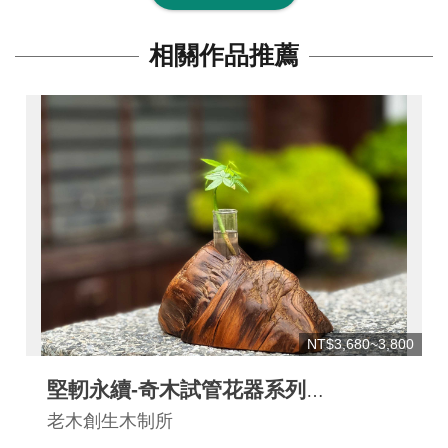
連
結
相關作品推薦
NT$3,680~3,800
堅軔永續-奇木試管花器系列
(Sustainable Plant Vessel)
老木創生木制所