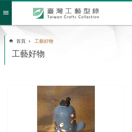
跳到主要內容區塊
會員註冊/登入
首頁
工藝好物
工藝好物
主
題
特
企
臺
灣
綠
工
藝