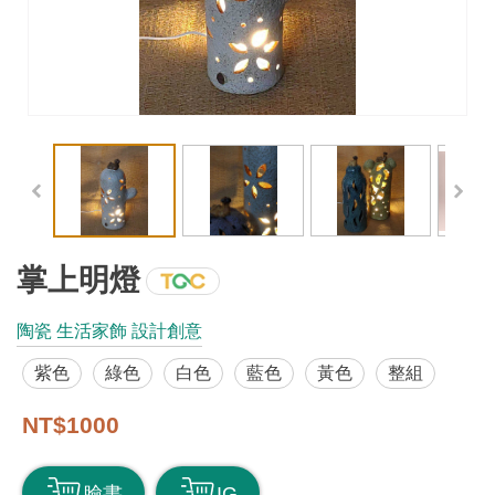
工
藝
品
牌
工
藝
好
物
掌上明燈
工
陶瓷 生活家飾 設計創意
藝
紫色
綠色
白色
藍色
黃色
整組
美
術
NT$1000
訊
臉書
IG