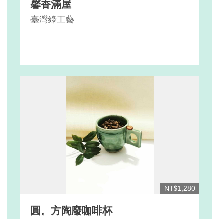
馨香滿屋
臺灣綠工藝
NT$1,280
圓。方陶廢咖啡杯