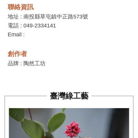
平
聯絡資訊
台
地址 : 南投縣草屯鎮中正路573號
服
電話 : 049-2334141
務
Email :
條
款
創作者
工
品牌 : 陶然工坊
藝
品
牌
臺灣綠工藝
上
架
規
範
常