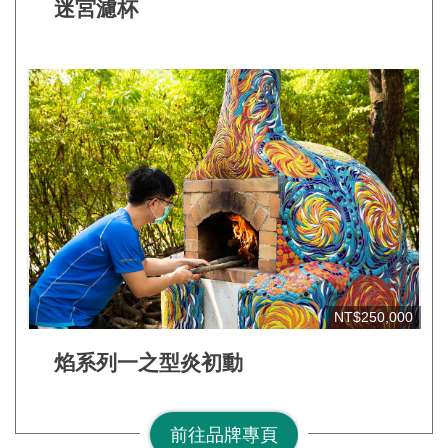
網
迷宮濾杯
站
安
全
政
策
宣
告
著
作
權
NT$250,000
聲
明
焰系列一之型炎初動
相
關
前往品牌專頁