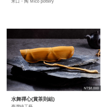
米口・陶 Ｍico pottery
NT$8,000
水舞禪心(賞茶則組)
臺灣綠工藝