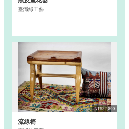
黑皮鷺花器
臺灣綠工藝
NT$22,800
流線椅