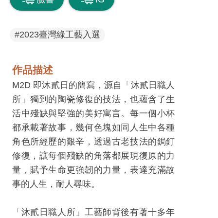
息
快
遞
#2023臺灣綠工藝入選
關
於
作品描述
平
M2D 即沐貳日的簡寫，源自「沐貳日職人
台
所」獨到的陶瓷修復的技法，也蘊含了生
活中殘缺與堅強的美好寓言。每一個小杯
回
都承載著故事，幾何色塊如同人生中各種
首
角色所經歷的艱辛，透過古老技法的鋦釘
頁
修復，讓每個殘缺的角落都展現復原的力
網
量，賦予生命更強韌的力量，表達充滿故
站
事的人生，耐人尋味。
導
覽
「沐貳日職人所」工藝師背後有著十多年