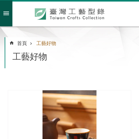
跳到主要內容區塊
會員註冊/登入
首頁
工藝好物
工藝好物
主
題
特
企
臺
灣
綠
工
藝