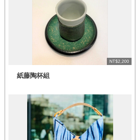
網
站
開
放
資
料
NT$2,200
宣
告
紙藤陶杯組
隱
私
權
保
護
及