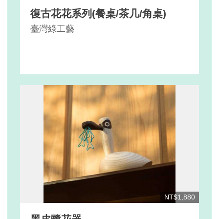
復古花花系列(餐桌/茶几/角桌)
臺灣綠工藝
NT$1,880