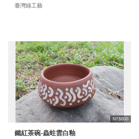
臺灣綠工藝
NT$800
鐵紅茶碗-蟲蛀雲白釉