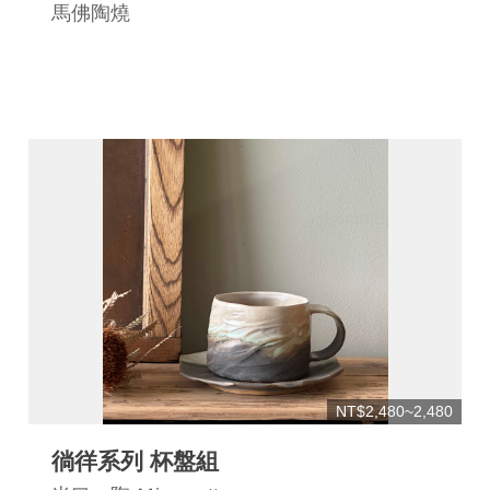
馬佛陶燒
NT$2,480~2,480
徜徉系列 杯盤組