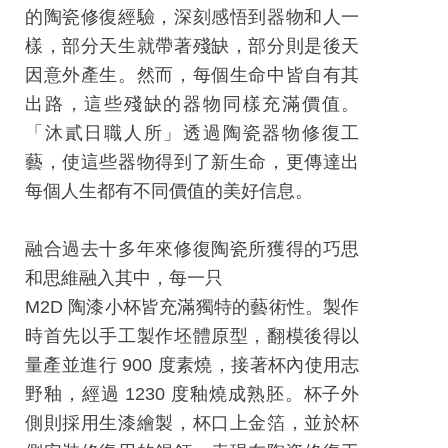
工
的陶瓷修復經驗，深刻感悟到器物和人一
藝
樣，部分天生就帶著殘缺，部分則是後天
中
因意外產生。然而，每個生命中皆自有其
心
出路，這些殘缺的器物同樣充滿價值。
「沐貳日職人所」透過陶瓷器物修復工
藝
藝，使這些器物得到了新生命，更傳達出
文
每個人生都有不同價值的美好信息。
會
員
融合過去十多年來修復陶瓷所獲得的巧思
中
和思維融入其中，每一只
心
M2D 陶漆小杯皆充滿獨特的藝術性。製作
加
時首先以手工製作坯體原型，翻模後得以
入
量產並進行 900 度素燒，接著杯內使用志
平
野釉，經過 1230 度釉燒成熟胚。杯子外
台
側則採用生漆繪製，杯口上金箔，並於杯