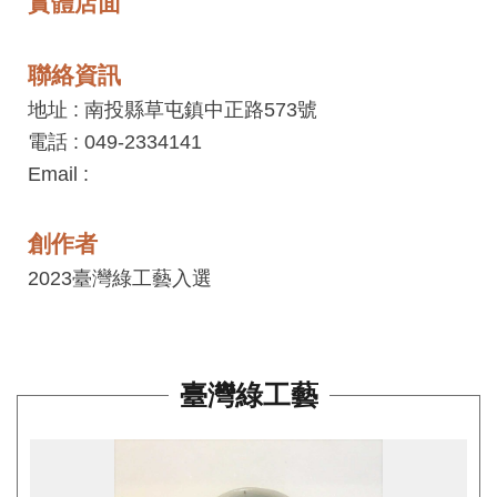
實體店面
見
問
聯絡資訊
答
地址 : 南投縣草屯鎮中正路573號
(一
電話 : 049-2334141
般)
Email :
常
見
創作者
問
2023臺灣綠工藝入選
答
(品
牌)
臺灣綠工藝
聯
絡
我
們