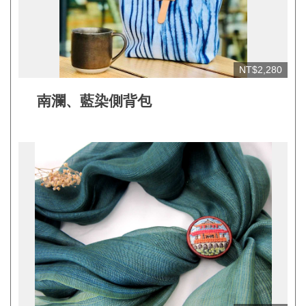
網
站
安
全
NT$2,280
政
南瀾、藍染側背包
策
宣
告
著
作
權
聲
明
相
關