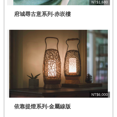
連
NT$1,680
結
府城尋古意系列-赤崁樓
NT$6,000
依靠提燈系列-金屬線版