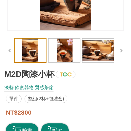
工
藝
品
牌
工
藝
好
物
M2D陶漆小杯
工
漆藝 飲食器物 質感茶席
藝
單件
整組(2杯+包裝盒)
美
術
NT$2800
訊
臉書
IG