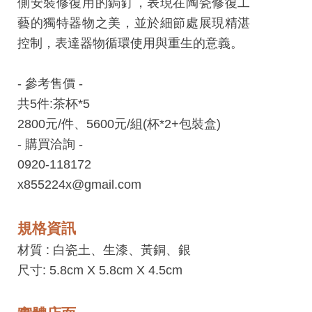
側安裝修復用的鋦釘，表現在陶瓷修復工
平
藝的獨特器物之美，並於細節處展現精湛
台
控制，表達器物循環使用與重生的意義。
服
務
- 參考售價 -
條
共5件:茶杯*5
款
2800元/件、5600元/組(杯*2+包裝盒)
工
- 購買洽詢 -
藝
0920-118172
品
x855224x@gmail.com
牌
上
規格資訊
架
材質 :
白瓷土、生漆、黃銅、銀
規
尺寸: 5.8cm X 5.8cm X 4.5cm
範
常