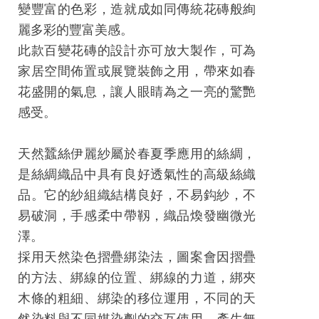
工
變豐富的色彩，造就成如同傳統花磚般絢
藝
麗多彩的豐富美感。
中
此款百變花磚的設計亦可放大製作，可為
心
家居空間佈置或展覽裝飾之用，帶來如春
花盛開的氣息，讓人眼睛為之一亮的驚艷
藝
感受。
文
會
天然蠶絲伊麗紗屬於春夏季應用的絲綢，
員
是絲綢織品中具有良好透氣性的高級絲織
中
品。它的紗組織結構良好，不易鈎紗，不
心
易破洞，手感柔中帶靱，織品煥發幽微光
加
澤。
入
採用天然染色摺疊綁染法，圖案會因摺疊
平
的方法、綁線的位置、綁線的力道，綁夾
台
木條的粗細、綁染的移位運用，不同的天
然染料與不同媒染劑的交互使用，產生無