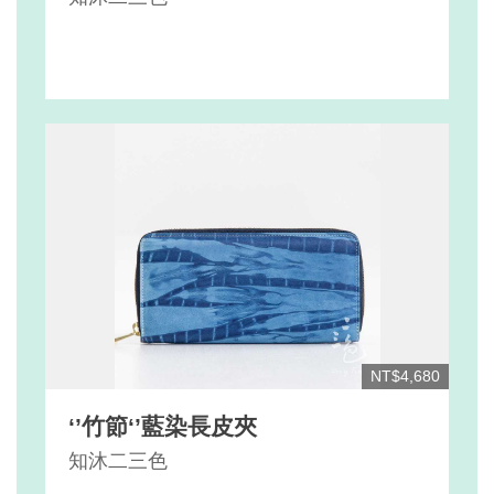
NT$4,680
‘’竹節‘’藍染長皮夾
知沐二三色