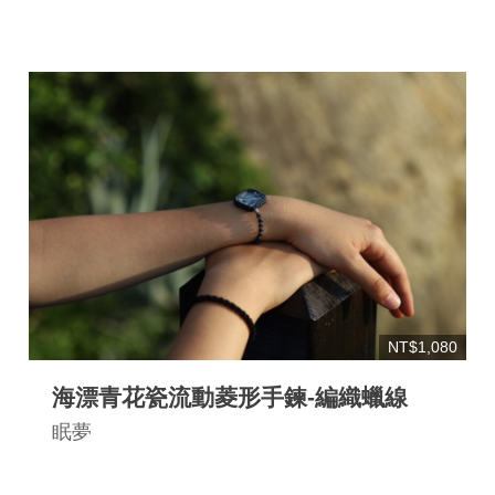
NT$1,080
海漂青花瓷流動菱形手鍊-編織蠟線
眠夢