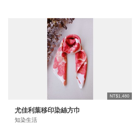
NT$1,480
尤佳利葉移印染絲方巾
知染生活