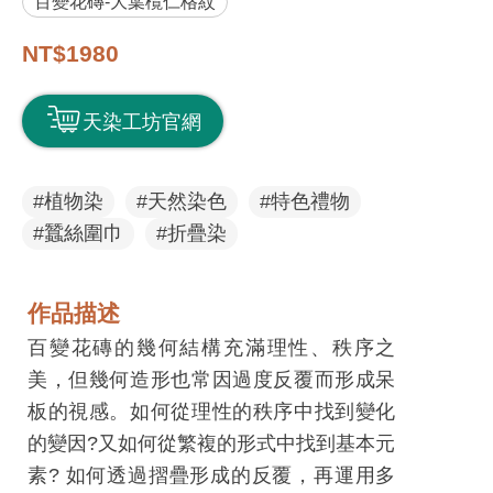
百變花磚-大葉欖仁格紋
息
快
NT$1980
遞
關
天染工坊官網
於
平
#植物染
#天然染色
#特色禮物
台
#蠶絲圍巾
#折疊染
回
首
作品描述
頁
百變花磚的幾何結構充滿理性、秩序之
網
美，但幾何造形也常因過度反覆而形成呆
站
板的視感。如何從理性的秩序中找到變化
導
的變因?又如何從繁複的形式中找到基本元
覽
素? 如何透過摺疊形成的反覆，再運用多