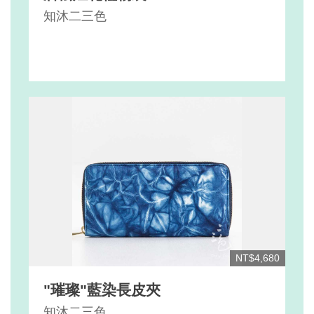
知沐二三色
NT$4,680
"璀璨"藍染長皮夾
知沐二三色