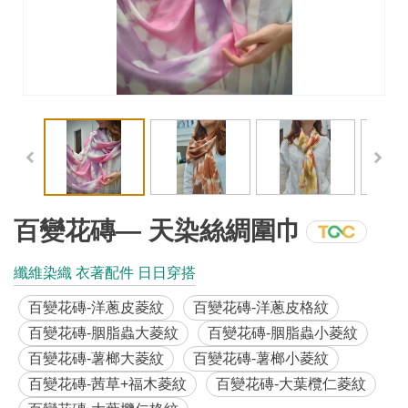
工
藝
品
牌
工
藝
好
物
百變花磚— 天染絲綢圍巾
工
纖維染織 衣著配件 日日穿搭
藝
百變花磚-洋蔥皮菱紋
百變花磚-洋蔥皮格紋
美
百變花磚-胭脂蟲大菱紋
百變花磚-胭脂蟲小菱紋
術
百變花磚-薯榔大菱紋
百變花磚-薯榔小菱紋
百變花磚-茜草+福木菱紋
百變花磚-大葉欖仁菱紋
訊