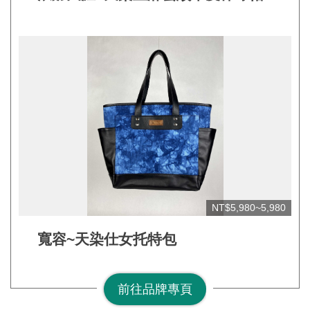
連
結
NT$5,980~5,980
寬容~天染仕女托特包
前往品牌專頁