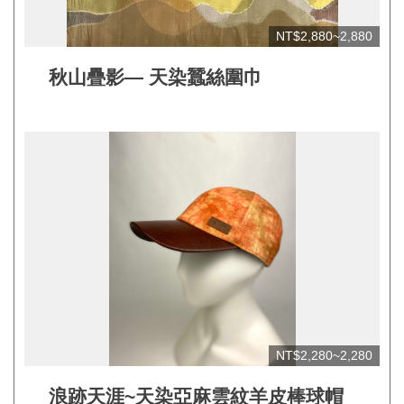
網
站
NT$2,880~2,880
安
秋山疊影— 天染蠶絲圍巾
全
政
策
宣
告
著
作
權
聲
明
NT$2,280~2,280
相
關
浪跡天涯~天染亞麻雲紋羊皮棒球帽