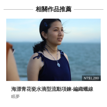
相關作品推薦
NT$1,280
海漂青花瓷水滴型流動項鍊-編織蠟線
眠夢