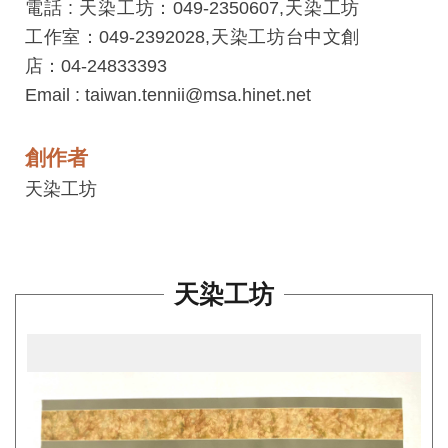
電話 : 天染工坊：049-2350607,天染工坊
見
工作室：049-2392028,天染工坊台中文創
問
店：04-24833393
答
Email : taiwan.tennii@msa.hinet.net
(一
般)
創作者
常
天染工坊
見
問
答
(品
天染工坊
牌)
聯
絡
我
們