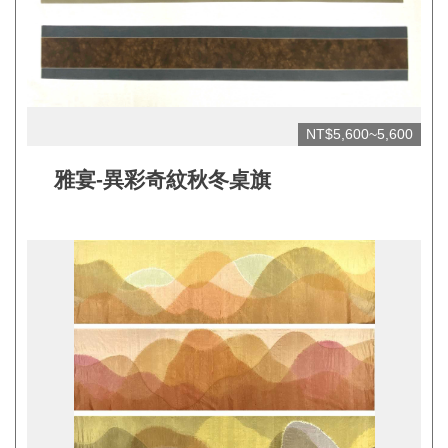
網
站
開
放
NT$5,600~5,600
資
雅宴-異彩奇紋秋冬桌旗
料
宣
告
隱
私
權
保
護
及