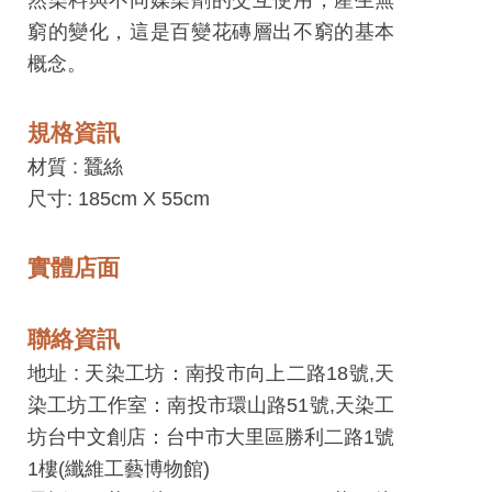
平
窮的變化，這是百變花磚層出不窮的基本
台
概念。
服
務
規格資訊
條
材質 :
蠶絲
款
尺寸: 185cm X 55cm
工
藝
實體店面
品
牌
聯絡資訊
上
架
地址 : 天染工坊：南投市向上二路18號,天
規
染工坊工作室：南投市環山路51號,天染工
範
坊台中文創店：台中市大里區勝利二路1號
1樓(纖維工藝博物館)
常