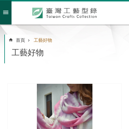
跳到主要內容區塊
會員註冊/登入
首頁
工藝好物
工藝好物
主
題
特
企
臺
灣
綠
工
藝