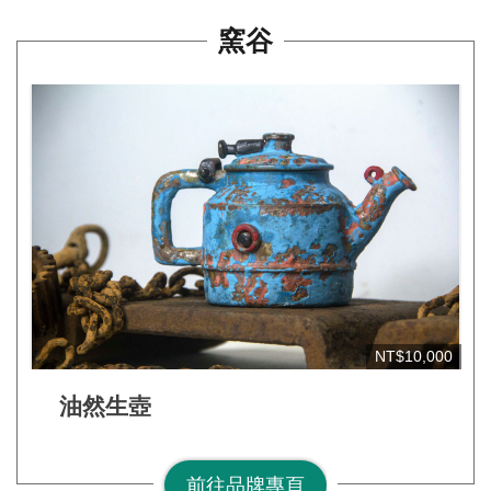
見
窯谷
問
答
(一
般)
常
見
問
答
(品
牌)
NT$10,000
聯
油然生壺
絡
我
們
前往品牌專頁