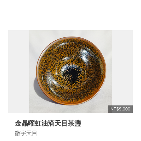
網
站
安
全
政
策
宣
告
著
作
權
聲
NT$9,000
明
金晶曜虹油滴天目茶盞
相
微宇天目
關