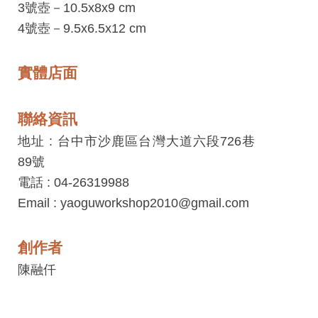
平
3號壺－10.5x8x9 cm
台
4號壺－9.5x6.5x12 cm
服
務
實體店面
條
款
聯絡資訊
工
地址 : 台中市沙鹿區台灣大道六段726巷
藝
89號
品
電話 : 04-26319988
牌
Email : yaoguworkshop2010@gmail.com
上
架
創作者
規
陳融仟
範
常