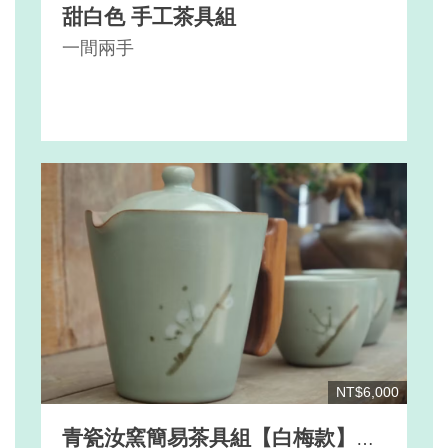
甜白色 手工茶具組
一間兩手
NT$6,000
青瓷汝窯簡易茶具組【白梅款】－