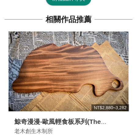
網
相關作品推薦
站
開
放
資
料
宣
告
隱
私
權
NT$2,880~3,282
保
護
鯨奇漫漫-歐風輕食板系列(The
及
Romance of Whales -cuttingboard)
老木創生木制所