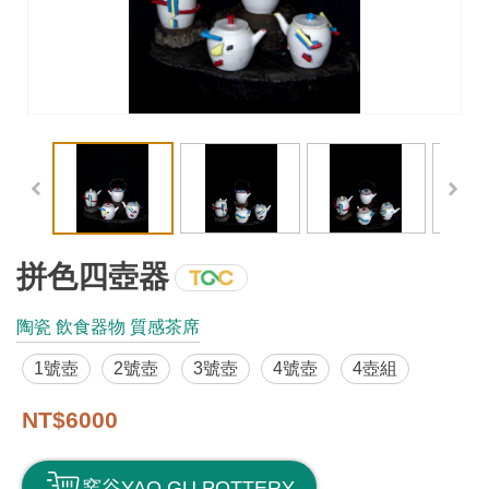
工
藝
品
牌
工
藝
好
物
拼色四壺器
工
陶瓷 飲食器物 質感茶席
藝
1號壺
2號壺
3號壺
4號壺
4壺組
美
術
NT$6000
訊
窯谷YAO GU POTTERY