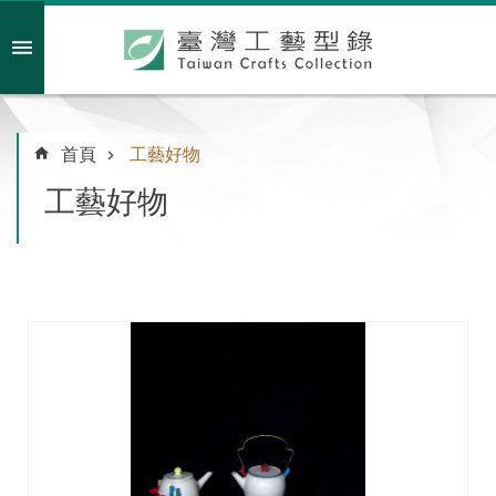
跳到主要內容區塊
會員註冊/登入
首頁
工藝好物
工藝好物
主
題
特
企
臺
灣
綠
工
藝