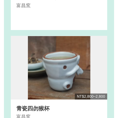
簡易壺、茶海、2只茶杯
富昌窯
NT$2,800~2,800
青瓷四勿猴杯
富昌窯