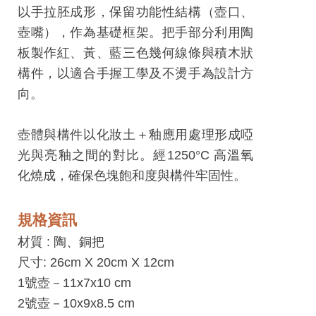
工
以手拉胚成形，保留功能性結構（壺口、
藝
壺嘴），作為基礎框架。把手部分利用陶
中
板製作紅、黃、藍三色幾何線條與積木狀
心
構件，以適合手握工學及不燙手為設計方
向。
藝
文
壺體與構件以化妝土＋釉應用處理形成啞
會
光與亮釉之間的對比。經1250°C 高溫氧
員
化燒成，確保色塊飽和度與構件牢固性。
中
心
規格資訊
加
材質 :
陶、銅把
入
尺寸: 26cm X 20cm X 12cm
平
1號壺－11x7x10 cm
台
2號壺－10x9x8.5 cm