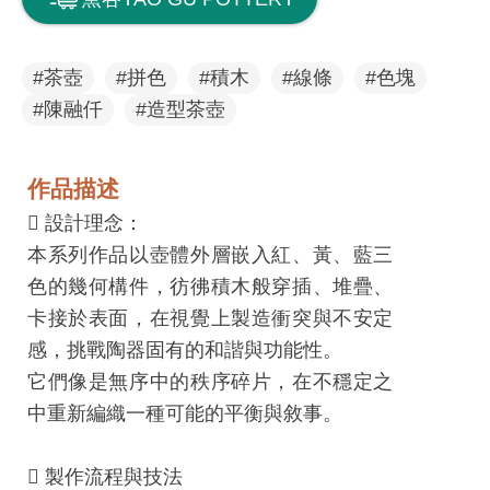
息
快
遞
#茶壺
#拼色
#積木
#線條
#色塊
#陳融仟
#造型茶壺
關
於
平
作品描述
台
 設計理念：
本系列作品以壺體外層嵌入紅、黃、藍三
回
色的幾何構件，彷彿積木般穿插、堆疊、
首
卡接於表面，在視覺上製造衝突與不安定
頁
感，挑戰陶器固有的和諧與功能性。
網
它們像是無序中的秩序碎片，在不穩定之
站
中重新編織一種可能的平衡與敘事。
導
覽
 製作流程與技法