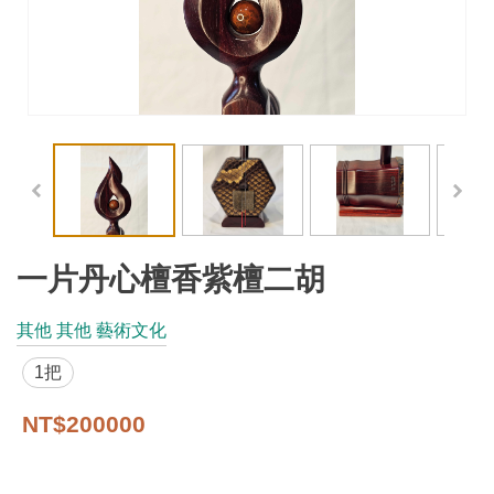
工
藝
品
牌
工
藝
好
物
一片丹心檀香紫檀二胡
工
其他 其他 藝術文化
藝
1把
美
術
NT$200000
訊