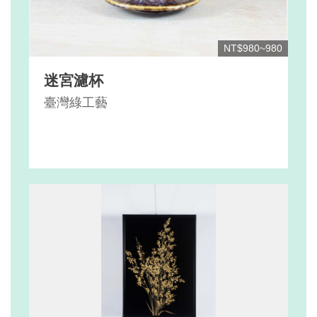
NT$980~980
迷宮濾杯
臺灣綠工藝