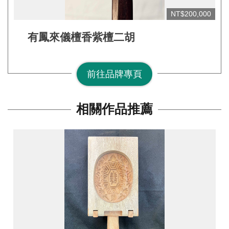
網
NT$200,000
站
安
有鳳來儀檀香紫檀二胡
全
政
前往品牌專頁
策
宣
告
相關作品推薦
著
作
權
聲
明
相
關