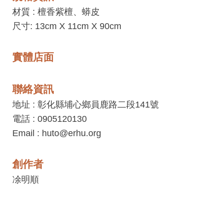
工
材質 :
檀香紫檀、蟒皮
藝
尺寸: 13cm X 11cm X 90cm
中
心
實體店面
藝
文
聯絡資訊
會
地址 : 彰化縣埔心鄉員鹿路二段141號
員
電話 : 0905120130
中
Email : huto@erhu.org
心
創作者
加
入
凃明順
平
台