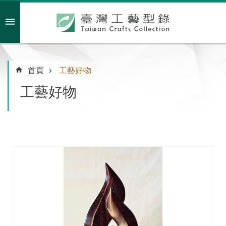
跳到主要內容區塊
會員註冊/登入
首頁
工藝好物
工藝好物
主
題
特
企
臺
灣
綠
工
藝