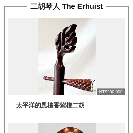
平
二胡琴人 The Erhuist
台
服
務
條
款
工
藝
品
牌
上
NT$200,000
架
太平洋的風檀香紫檀二胡
規
範
常