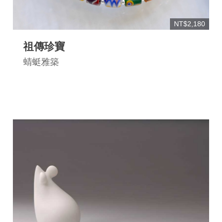
NT$2,180
祖傳珍寶
蜻蜓雅築