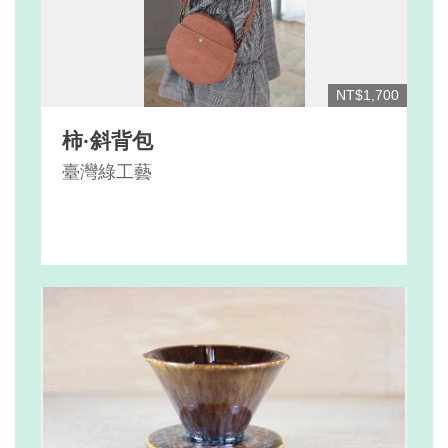
NT$1,700
柿·斜背包
臺灣綠工藝