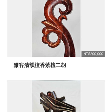
見
問
答
(一
般)
常
見
NT$200,000
問
答
雅客清韻檀香紫檀二胡
(品
牌)
聯
絡
我
們