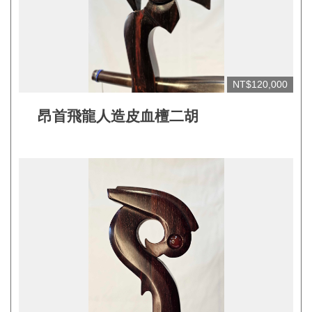
網
站
開
放
NT$120,000
資
昂首飛龍人造皮血檀二胡
料
宣
告
隱
私
權
保
護
及