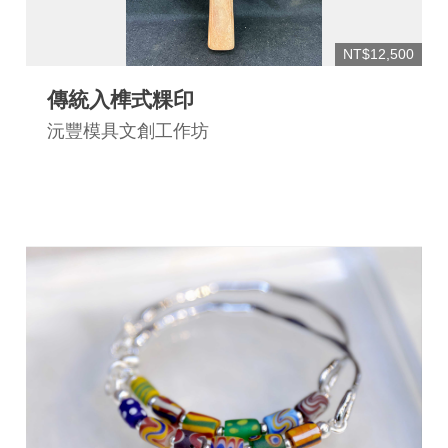
連
結
NT$12,500
傳統入榫式粿印
沅豐模具文創工作坊