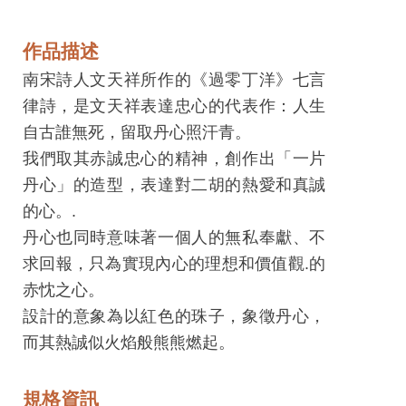
息
快
作品描述
遞
南宋詩人文天祥所作的《過零丁洋》七言
關
律詩，是文天祥表達忠心的代表作：人生
於
自古誰無死，留取丹心照汗青。
平
我們取其赤誠忠心的精神，創作出「一片
台
丹心」的造型，表達對二胡的熱愛和真誠
的心。.
回
丹心也同時意味著一個人的無私奉獻、不
首
求回報，只為實現內心的理想和價值觀.的
頁
赤忱之心。
網
設計的意象為以紅色的珠子，象徵丹心，
站
而其熱誠似火焰般熊熊燃起。
導
覽
規格資訊