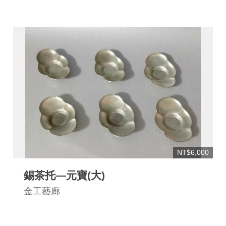
NT$6,000
錫茶托—元寶(大)
金工藝廊