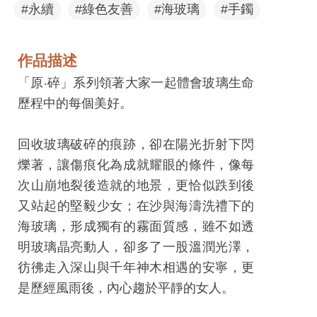
息
#永續
#綠色友善
#海玻璃
#手鐲
快
遞
作品描述
關
「原‧碎」系列領著大家一起體會玻璃生命
於
歷程中的每個美好。
平
台
回收玻璃破碎的痕跡，卻在陽光折射下閃
爍著，讓傷痕化為成就耀眼的條件，像每
回
次山崩地裂後造就的地景，更恰似跌到後
首
又站起的堅毅少女；在沙與海濤洗禮下的
頁
海玻璃，形成獨有的霧面質感，雖不如透
網
明玻璃晶亮動人，卻多了一股溫潤光澤，
站
彷彿走入深山與千年神木相遇的安寧，更
導
是歷經風雨後，內心趨於平靜的女人。
覽