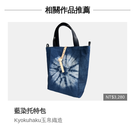
網
相關作品推薦
站
安
全
政
策
宣
告
著
作
權
NT$3,280
聲
明
藍染托特包
相
Kyokuhaku玉帛織造
關