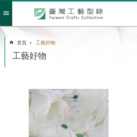
跳到主要內容區塊
會員註冊/登入
首頁
工藝好物
工藝好物
主
題
特
企
臺
灣
綠
工
藝