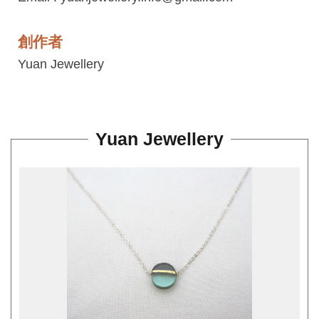
平
台
創作者
服
Yuan Jewellery
務
條
款
Yuan Jewellery
工
藝
品
牌
上
架
規
範
常