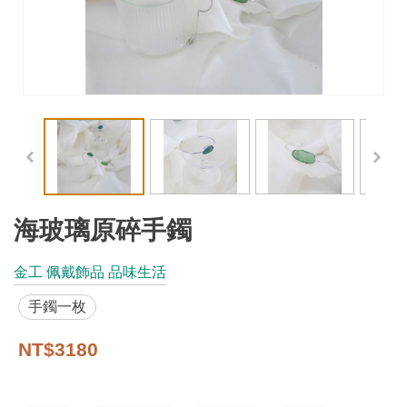
工
藝
品
牌
工
藝
好
物
海玻璃原碎手鐲
工
金工 佩戴飾品 品味生活
藝
手鐲一枚
美
術
NT$3180
訊