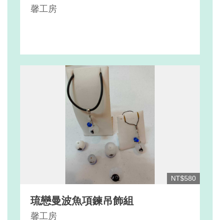
馨工房
NT$580
琉戀曼波魚項鍊吊飾組
馨工房