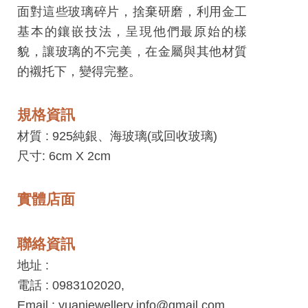
工
面對這些玻璃碎片，捨棄研磨，利用金工
藝
基本的鑲嵌技法，呈現他們最原始的樣
中
貌，讓玻璃的不完美，在金屬與其他材質
心
的襯托下，變得完整。
藝
規格資訊
文
會
材質 :
925純銀、海玻璃(或回收玻璃)
員
尺寸: 6cm X 2cm
中
心
實體店面
加
聯絡資訊
入
地址 :
平
電話 : 0983102020,
台
Email : yuanjewellery.info@gmail.com