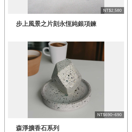
見
NT$2,580
問
答
步上風景之片刻永恆純銀項鍊
(一
般)
常
見
問
答
(品
牌)
聯
絡
NT$690~690
我
森淨擴香石系列
們