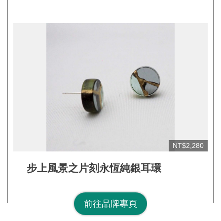
網
站
開
放
資
料
宣
告
隱
NT$2,280
私
權
步上風景之片刻永恆純銀耳環
保
護
前往品牌專頁
及