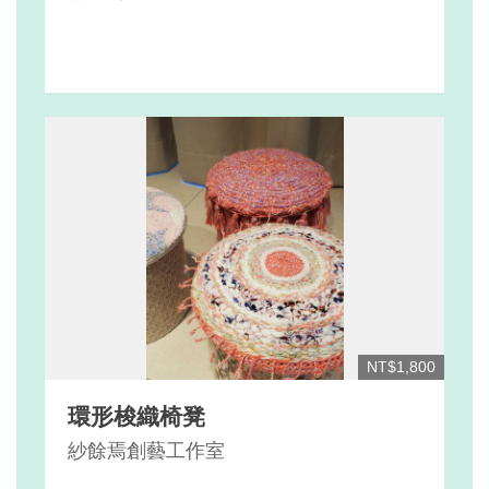
NT$1,800
環形梭織椅凳
紗餘焉創藝工作室