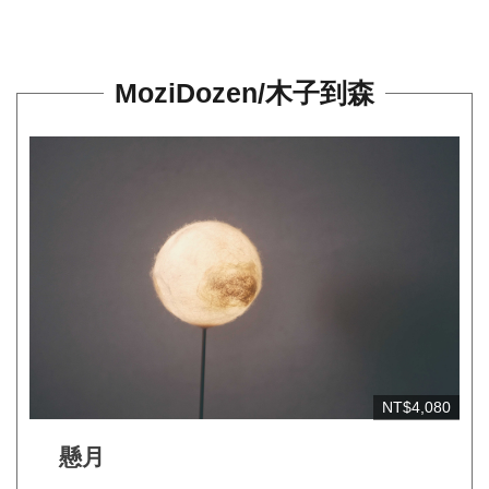
連
結
MoziDozen/木子到森
NT$4,080
懸月