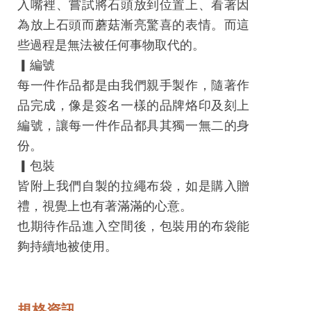
入嘴裡、嘗試將石頭放到位置上、看著因
網
為放上石頭而蘑菇漸亮驚喜的表情。而這
站
些過程是無法被任何事物取代的。
開
▎編號
放
每一件作品都是由我們親手製作，隨著作
資
品完成，像是簽名一樣的品牌烙印及刻上
料
編號，讓每一件作品都具其獨一無二的身
宣
份。
告
▎包裝
皆附上我們自製的拉繩布袋，如是購入贈
隱
禮，視覺上也有著滿滿的心意。
私
也期待作品進入空間後，包裝用的布袋能
權
夠持續地被使用。
保
護
及
規格資訊