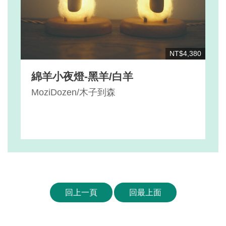
NT$4,380
綿羊小夜燈-黑羊/白羊
MoziDozen/木子到森
回上一頁
回最上面