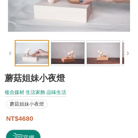
工
藝
品
牌
工
藝
好
物
蘑菇姐妹小夜燈
工
複合媒材 生活家飾 品味生活
藝
蘑菇姐妹小夜燈
美
術
NT$4680
訊
官網