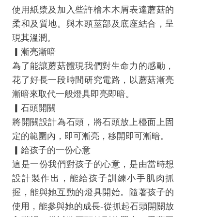
見
使用紙漿及加入些許檜木木屑表達蘑菇的
問
柔和及質地。與木頭莖部及底座結合，呈
答
現其溫潤。
(一
▎漸亮漸暗
般)
為了能讓蘑菇體現我們對生命力的感動，
花了好長一段時間研究電路，以蘑菇漸亮
常
漸暗來取代一般燈具即亮即暗。
見
▎石頭開關
問
將開關設計為石頭，將石頭放上檯面上固
答
定的範圍內，即可漸亮，移開即可漸暗。
(品
▎給孩子的一份心意
牌)
這是一份我們對孩子的心意，是由當時想
聯
設計製作出，能給孩子訓練小手肌肉抓
絡
握，能與她互動的燈具開始。隨著孩子的
我
使用，能參與她的成長-從抓起石頭開關放
們