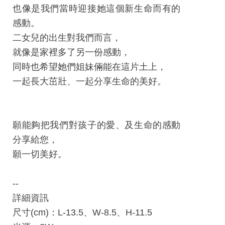
工
也像是我們當時迎接她這個新生命而有的
藝
感動。
中
二女兒的出生對我們而言，
心
就像是家裡多了另一份感動，
同時也希望她們姐妹倆能在這片土上，
藝
一起長大茁壯、一起分享生命的美好。
文
會
員
願能夠把我們對孩子的愛、及生命的感動
中
分享給您，
心
願一切美好。
加
入
--
平
詳細資訊
台
尺寸(cm)：L-13.5、W-8.5、H-11.5