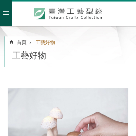
跳到主要內容區塊
會員註冊/登入
首頁
工藝好物
工藝好物
主
題
特
企
臺
灣
綠
工
藝