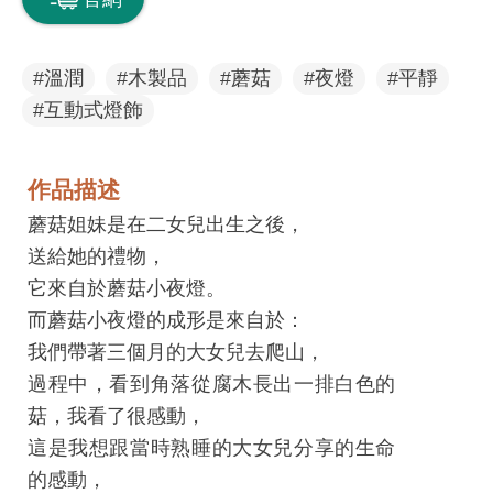
息
快
遞
#溫潤
#木製品
#蘑菇
#夜燈
#平靜
#互動式燈飾
關
於
平
作品描述
台
蘑菇姐妹是在二女兒出生之後，
送給她的禮物，
回
它來自於蘑菇小夜燈。
首
而蘑菇小夜燈的成形是來自於：
頁
我們帶著三個月的大女兒去爬山，
網
過程中，看到角落從腐木長出一排白色的
站
菇，我看了很感動，
導
這是我想跟當時熟睡的大女兒分享的生命
覽
的感動，