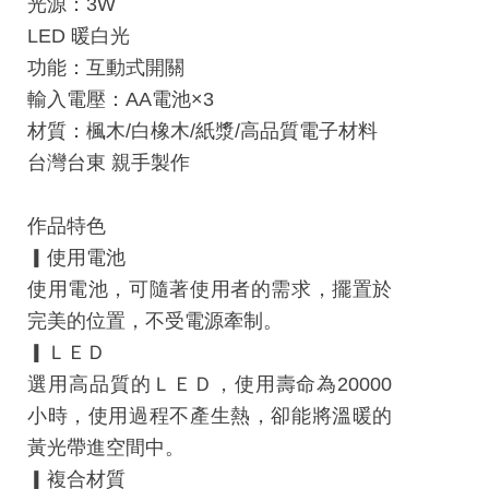
光源：3W
平
LED 暖白光
台
功能：互動式開關
服
輸入電壓：AA電池×3
務
材質：楓木/白橡木/紙漿/高品質電子材料
條
台灣台東 親手製作
款
工
作品特色
藝
▎使用電池
品
使用電池，可隨著使用者的需求，擺置於
牌
完美的位置，不受電源牽制。
上
▎ＬＥＤ
架
選用高品質的ＬＥＤ，使用壽命為20000
規
小時，使用過程不產生熱，卻能將溫暖的
範
黃光帶進空間中。
常
▎複合材質