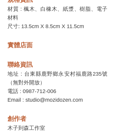
網
材質 :
楓木、白橡木、紙漿、樹脂、電子
站
材料
安
尺寸: 13.5cm X 8.5cm X 11.5cm
全
政
策
實體店面
宣
告
聯絡資訊
著
地址 : 台東縣鹿野鄉永安村福鹿路235號
作
（無對外開放）
權
電話 : 0987-712-006
聲
Email : studio@mozidozen.com
明
創作者
相
關
木子到森工作室