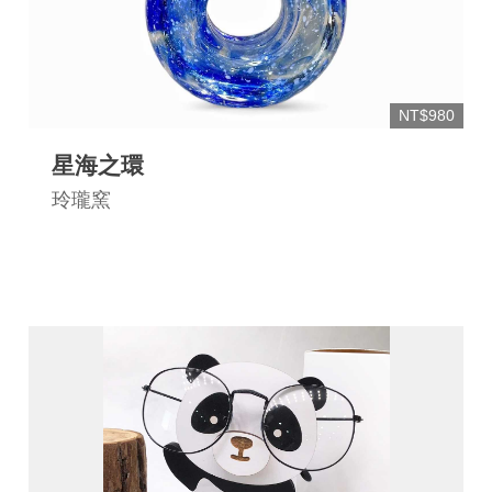
NT$980
星海之環
玲瓏窯