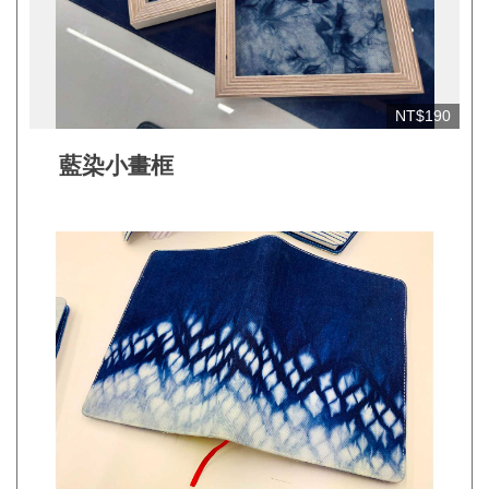
平
台
服
務
NT$190
條
藍染小畫框
款
工
藝
品
牌
上
架
規
範
常