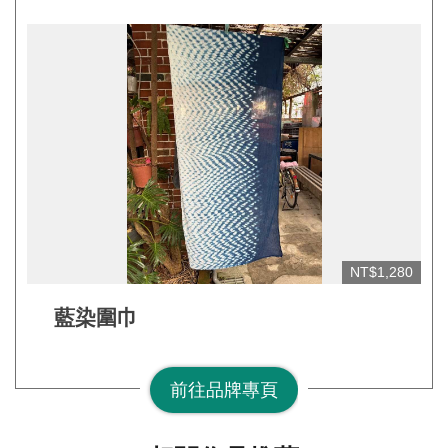
網
站
開
放
資
料
宣
告
NT$1,280
隱
私
藍染圍巾
權
保
前往品牌專頁
護
及