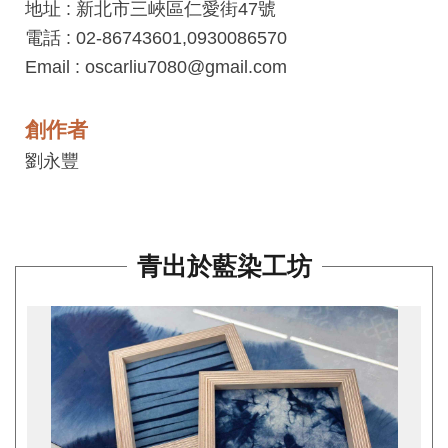
地址 : 新北市三峽區仁愛街47號
工
電話 : 02-86743601,0930086570
藝
Email : oscarliu7080@gmail.com
中
心
創作者
藝
劉永豐
文
會
員
中
青出於藍染工坊
心
加
入
平
台