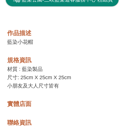
息
快
遞
關
作品描述
於
藍染小花帽
平
台
規格資訊
回
材質 :
藍染製品
首
尺寸: 25cm X 25cm X 25cm
頁
小朋友及大人尺寸皆有
網
實體店面
站
導
覽
聯絡資訊