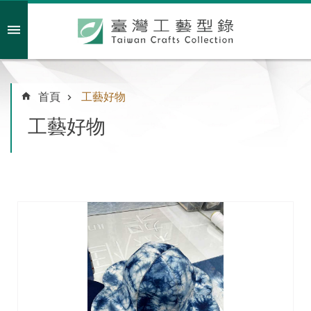
跳到主要內容區塊
會員註冊/登入
首頁
工藝好物
工藝好物
主
題
特
企
臺
灣
綠
工
藝