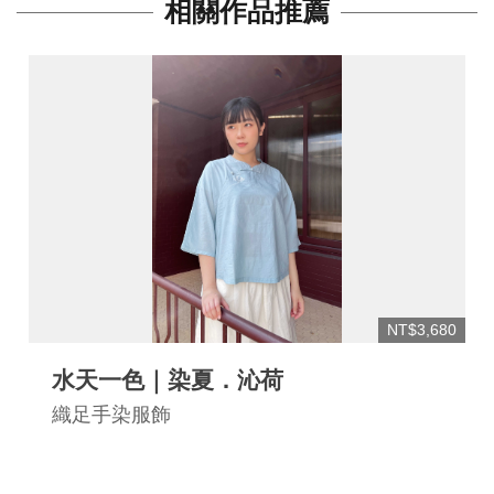
網
相關作品推薦
站
安
全
政
策
宣
告
著
作
權
NT$3,680
聲
水天一色｜染夏．沁荷
明
織足手染服飾
相
關