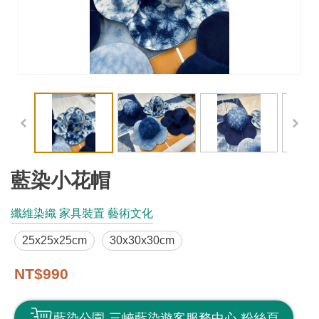
工
藝
品
牌
工
藝
好
物
藍染小花帽
工
纖維染織 家具裝置 藝術文化
藝
25x25x25cm
30x30x30cm
美
術
NT$990
訊
藍染公園-三峽藍染遊客服務中心 粉絲頁