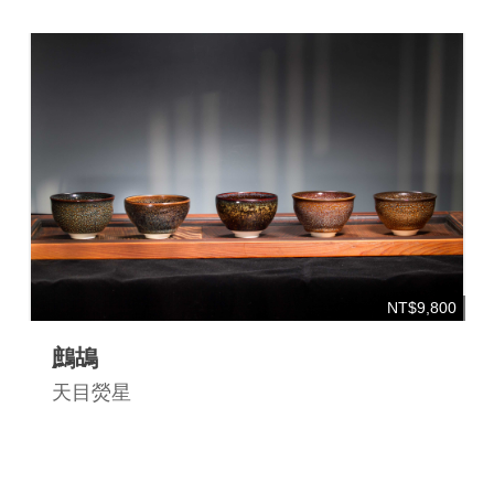
NT$9,800
鷓鴣
天目熒星