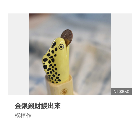
連
結
NT$650
金銀錢財鰻出來
樸植作