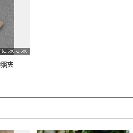
T$1,580~1,680
護照夾