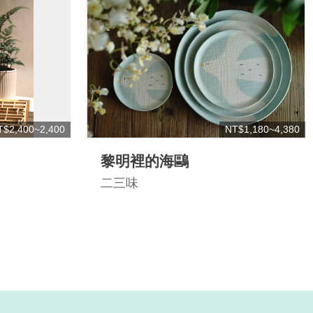
T$2,400~2,400
NT$1,180~4,380
黎明裡的海鷗
二三味