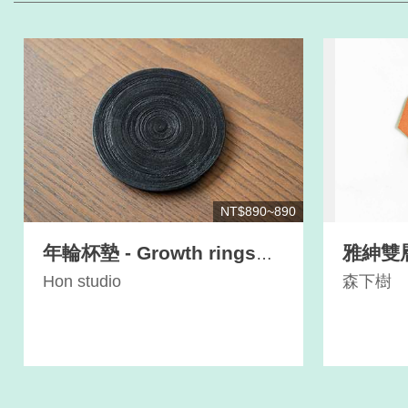
NT$890~890
年輪杯墊 - Growth rings
雅紳雙
coaster
Hon studio
森下樹