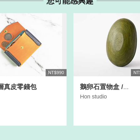
您可能感興趣
NT$990
NT
層真皮零錢包
鵝卵石置物盒 /
Cobblestone stora
Hon studio