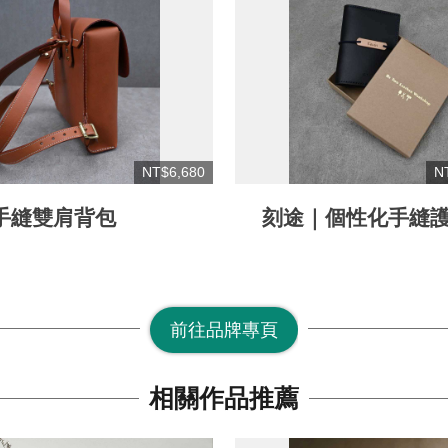
NT$6,680
N
手縫雙肩背包
刻途｜個性化手縫
前往品牌專頁
相關作品推薦