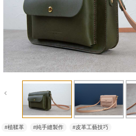
#植鞣革
#純手縫製作
#皮革工藝技巧