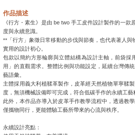
作品描述
《行方・素生》是由 be two 手工皮件設計製作的
度與永續意識。
**「行方」象徵日常移動的步伐與節奏，也代表著人與
實用的設計初心。
包款以簡約方形輪廓與立體結構為設計主軸，前袋採
用」的直觀需求。整體比例與功能設定，延續台灣傳統
藝語彙。
主體採用義大利植鞣革製作，皮革經天然植物單寧鞣製
度，無須機械設備即可完成，符合低碳手作的永續工藝
此外，本作品亦導入於皮革手作教學流程中，透過教學
僅攜物同行，更能體驗工藝所帶來的心流與秩序。
永續設計亮點：