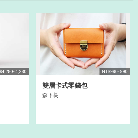
$4,280~4,280
NT$990~990
雙層卡式零錢包
ge box
森下樹