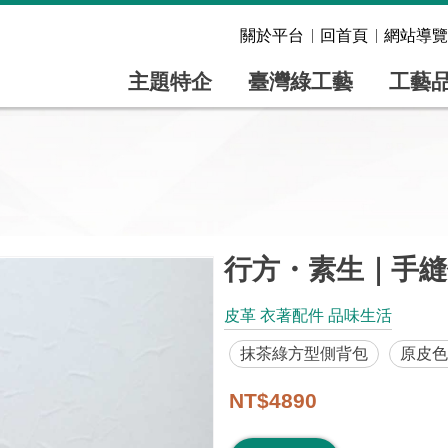
關於平台
回首頁
網站導覽
主題特企
臺灣綠工藝
工藝
行方・素生｜手縫
皮革 衣著配件 品味生活
抹茶綠方型側背包
原皮色
NT$4890