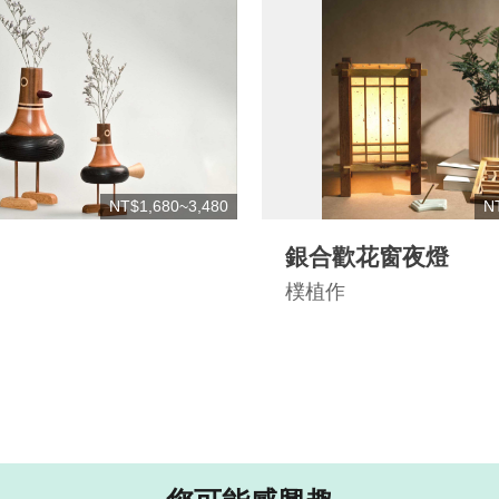
NT$1,680~3,480
N
銀合歡花窗夜燈
樸植作