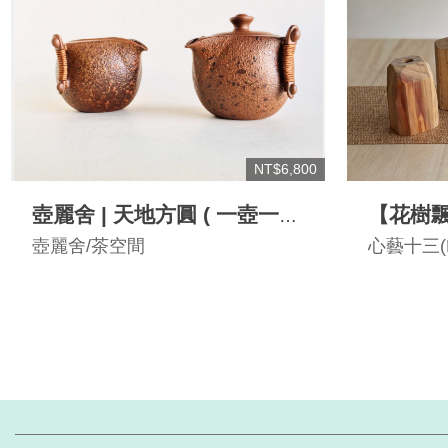
NT$6,800
壺麗舍 | 天地方圓 ( 一壺一
【花樹
海) 岩礦
壺麗舍/茶空間
心藝十三(Hea