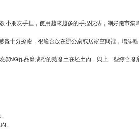
教小朋友手捏，使用越來越多的手捏技法，剛好跑市集
就感覺十分療癒，很適合放在辦公桌或居家空間裡，增添點
燒窯NG作品磨成粉的熟廢土在坯土內，與上一些綜合廢
。
色。
以內。