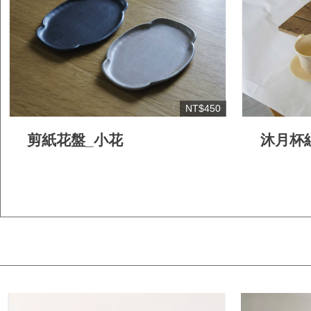
NT$450
剪紙花盤_小花
沐月杯