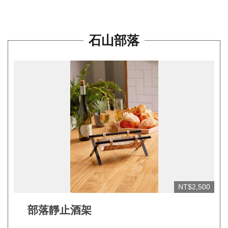
平
台
服
石山部落
務
條
款
工
藝
品
牌
上
架
規
NT$2,500
範
部落靜止酒架
常