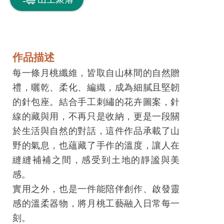
息
快
遞
關
作品描述
於
每一條月桃纖維，皆取自山林間的自然贈
平
禮，曬乾、柔化、編織，成為細膩且堅韌
台
的針包座。結合手工刺繡的花卉圖案，針
線的藏與用，不再只是收納，更是一段關
回
於生活與自然的對話，這件作品承載了山
首
野的氣息，也蘊藏了手作的溫度，讓人在
頁
縫縫補補之間，感受到土地的靜謐與美
網
感。
站
實用之外，也是一件能陪伴創作、啟發靈
導
感的溫柔器物，將月桃工藝融入日常每一
覽
刻。