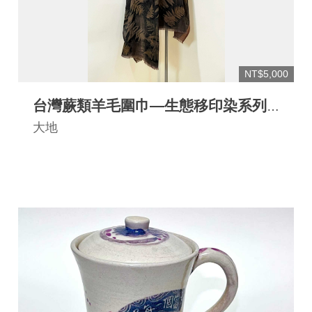
NT$5,000
台灣蕨類羊毛圍巾—生態移印染系列-
IV
大地