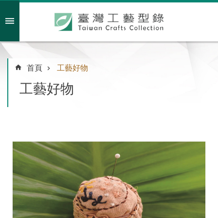
跳到主要內容區塊
會員註冊/登入
首頁
工藝好物
工藝好物
主
題
特
企
臺
灣
綠
工
藝