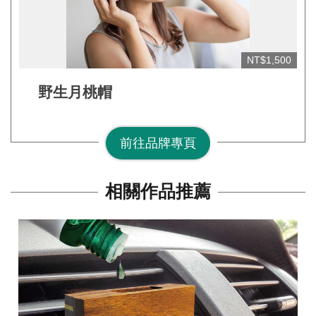
網
站
安
NT$1,500
全
政
野生月桃帽
策
宣
前往品牌專頁
告
著
相關作品推薦
作
權
聲
明
相
關