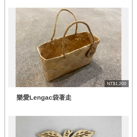
見
問
答
(一
般)
常
見
問
答
NT$1,200
(品
牌)
樂愛Lengac袋著走
聯
絡
我
們