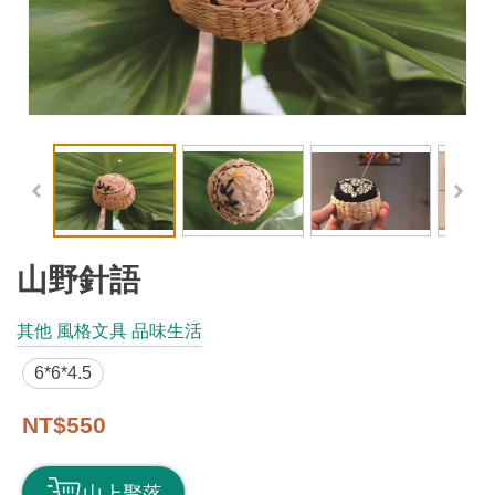
工
藝
品
牌
工
藝
好
物
山野針語
工
其他 風格文具 品味生活
藝
6*6*4.5
美
術
NT$550
訊
山上聚落