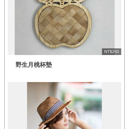
網
站
開
放
資
料
NT$250
宣
野生月桃杯墊
告
隱
私
權
保
護
及