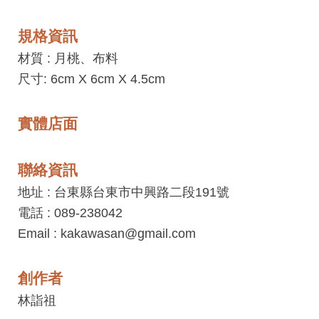
工
藝
規格資訊
中
材質 :
月桃、布料
心
尺寸: 6cm X 6cm X 4.5cm
藝
文
實體店面
會
員
聯絡資訊
中
地址 : 台東縣台東市中興路二段191號
心
電話 : 089-238042
Email : kakawasan@gmail.com
加
入
創作者
平
台
林詣祖