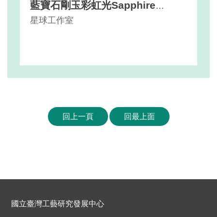
藍寶石剛玉彩虹光Sapphire
Rainbow Arc Earrings 10 K金 耳
星球工作室
飾
回上一頁
回最上面
國立臺灣工藝研究發展中心