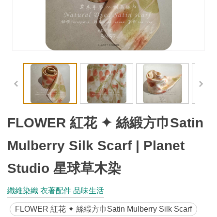
工
藝
品
牌
工
藝
好
物
FLOWER 紅花 ✦ 絲緞方巾Satin
工
Mulberry Silk Scarf | Planet
藝
Studio 星球草木染
美
術
纖維染織 衣著配件 品味生活
訊
FLOWER 紅花 ✦ 絲緞方巾Satin Mulberry Silk Scarf