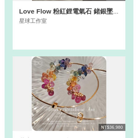
Love Flow 粉紅鋰電氣石 鍺銀墜
飾 Pink Elbaite Tourmaline
星球工作室
Argentium Silver Pendant
NT$36,980