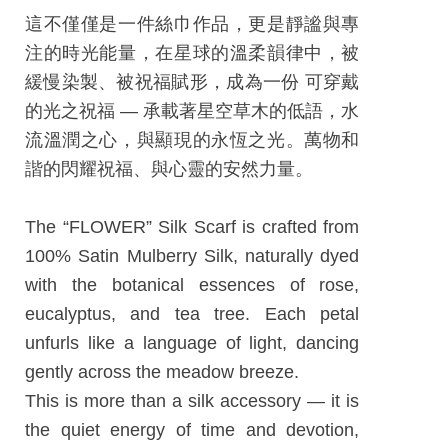
工
這不僅僅是一件絲巾作品，更是靜謐與專
藝
注的時光能量，在星球的溫柔韻律中，被
中
緩慢染製、被祝福賦形，成為一份 可穿戴
心
的光之祝福 — 承載著星空草木的低語，水
藝
流溫潤之心，與顯現的永恆之光。萬物和
文
諧的閃耀祝福、與心靈的安然力量。
會
員
The “FLOWER” Silk Scarf is crafted from
中
100% Satin Mulberry Silk, naturally dyed
心
with the botanical essences of rose,
eucalyptus, and tea tree. Each petal
加
unfurls like a language of light, dancing
入
gently across the meadow breeze.
平
This is more than a silk accessory — it is
台
the quiet energy of time and devotion,