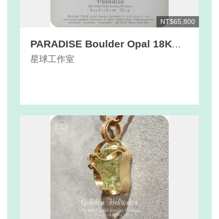
NT$65,800
PARADISE Boulder Opal 18K
Pendant
星球工作室