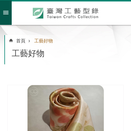
跳到主要內容區塊
會員註冊/登入
首頁
工藝好物
工藝好物
主
題
特
企
臺
灣
綠
工
藝