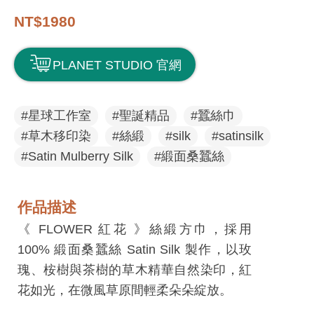
息
NT$1980
快
遞
PLANET STUDIO 官網
關
於
#星球工作室
#聖誕精品
#蠶絲巾
平
#草木移印染
#絲緞
#silk
#satinsilk
台
#Satin Mulberry Silk
#緞面桑蠶絲
回
首
作品描述
頁
《 FLOWER 紅花 》絲緞方巾，採用
網
100% 緞面桑蠶絲 Satin Silk 製作，以玫
站
瑰、桉樹與茶樹的草木精華自然染印，紅
導
花如光，在微風草原間輕柔朵朵綻放。
覽