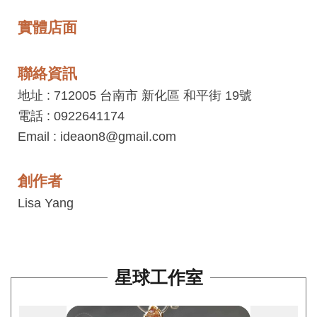
見
實體店面
問
答
聯絡資訊
(一
般)
地址 : 712005 台南市 新化區 和平街 19號
電話 : 0922641174
常
Email : ideaon8@gmail.com
見
問
創作者
答
Lisa Yang
(品
牌)
聯
絡
星球工作室
我
們