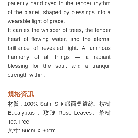
平
patiently hand-dyed in the tender rhythm
台
of the planet, shaped by blessings into a
服
wearable light of grace.
務
It carries the whisper of trees, the tender
條
heart of flowing water, and the eternal
款
brilliance of revealed light. A luminous
harmony of all things — a radiant
工
blessing for the soul, and a tranquil
藝
strength within.
品
牌
規格資訊
上
材質 :
100% Satin Silk 緞面桑蠶絲、桉樹
架
Eucalyptus 、玫瑰 Rose Leaves、茶樹
規
Tea Tree
範
尺寸: 60cm X 60cm
常