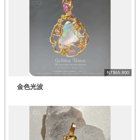
網
站
開
放
資
料
宣
NT$65,800
告
隱
金色光波
私
權
保
護
及