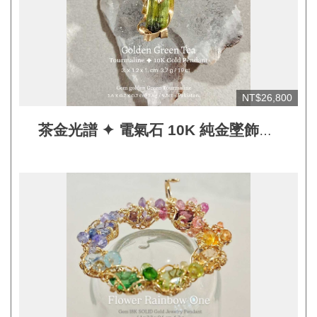
網
站
安
全
政
NT$26,800
策
宣
茶金光譜 ✦ 電氣石 10K 純金墜飾
告
Golden Green Tea ✦ Tourmaline
10K Solid Gold Pendant
著
作
權
聲
明
相
關