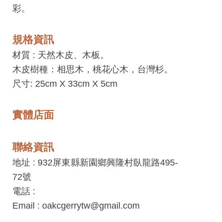
工
彩。
藝
中
規格資訊
心
材質 :
天然木皮、木板。
藝
木皮樹種：相思木，桃花心木，台灣杉。
文
尺寸: 25cm X 33cm X 5cm
會
員
實體店面
中
心
聯絡資訊
地址 : 932屏東縣新園鄉興隆村臥龍路495-
加
72號
入
電話 :
平
Email : oakcgerrytw@gmail.com
台