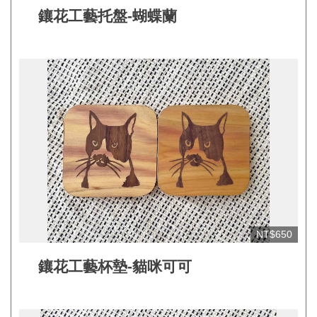
見
鑲花工藝托盤-蝴蝶蘭
問
答
(一
般)
常
見
問
答
(品
牌)
NT$650
聯
鑲花工藝杯墊-貓咪可可
絡
我
們