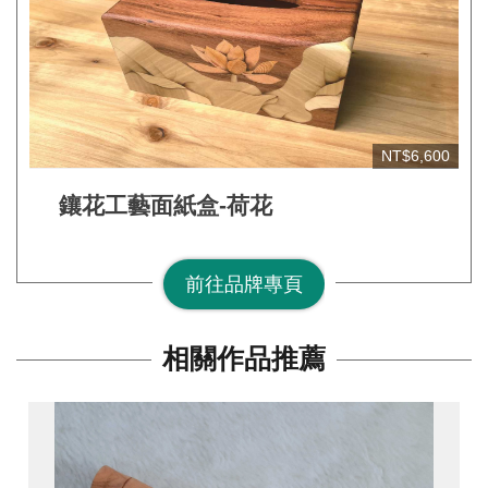
網
站
安
全
政
NT$6,600
策
宣
鑲花工藝面紙盒-荷花
告
著
前往品牌專頁
作
權
相關作品推薦
聲
明
相
關