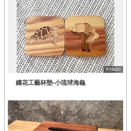
網
站
開
放
資
料
宣
告
NT$650
隱
鑲花工藝杯墊-小琉球海龜
私
權
保
護
及