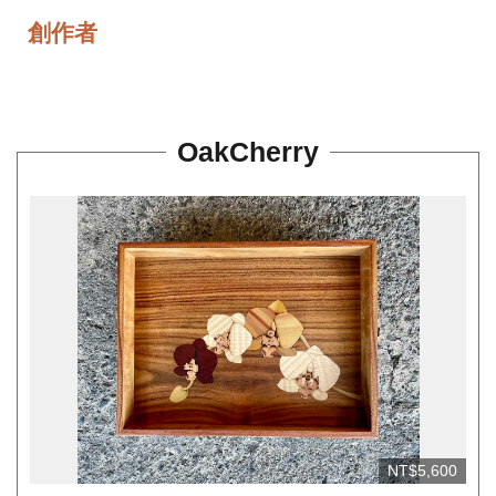
平
創作者
台
服
務
條
OakCherry
款
工
藝
品
牌
上
架
規
範
NT$5,600
常