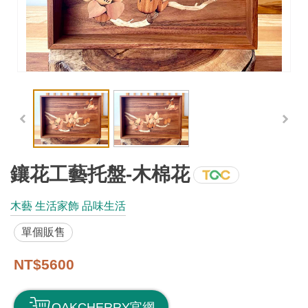
工
藝
品
牌
工
藝
好
物
鑲花工藝托盤-木棉花
工
木藝 生活家飾 品味生活
藝
單個販售
美
術
NT$5600
訊
OAKCHERRY官網