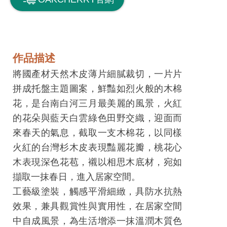
息
快
遞
關
作品描述
於
將國產材天然木皮薄片細膩裁切，一片片
平
拼成托盤主題圖案，鮮豔如烈火般的木棉
台
花，是台南白河三月最美麗的風景，火紅
的花朵與藍天白雲綠色田野交織，迎面而
回
來春天的氣息，截取一支木棉花，以同樣
首
火紅的台灣杉木皮表現豔麗花瓣，桃花心
頁
木表現深色花苞，襯以相思木底材，宛如
網
擷取一抹春日，進入居家空間。
站
工藝級塗裝，觸感平滑細緻，具防水抗熱
導
效果，兼具觀賞性與實用性，在居家空間
覽
中自成風景，為生活增添一抹溫潤木質色