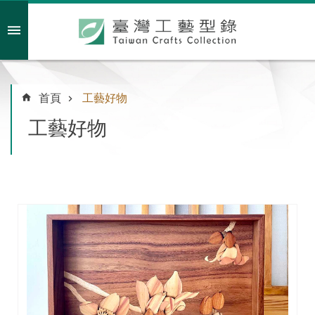
跳到主要內容區塊
會員註冊/登入
首頁
工藝好物
工藝好物
主
題
特
企
臺
灣
綠
工
藝