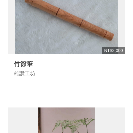
連
結
NT$3,000
竹節筆
雄讚工坊