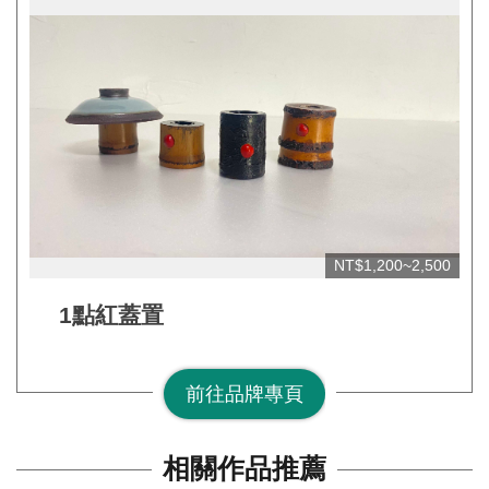
網
站
開
放
資
料
宣
告
NT$1,200~2,500
隱
1點紅蓋置
私
權
前往品牌專頁
保
護
及
相關作品推薦