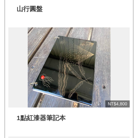
見
山行圓盤
問
答
(一
般)
常
見
問
答
(品
牌)
NT$4,800
聯
1點紅漆器筆記本
絡
我
們