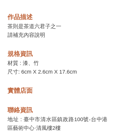
息
快
作品描述
遞
茶則是茶道六君子之一
關
請補充內容說明
於
平
規格資訊
台
材質 :
漆、竹
回
尺寸: 6cm X 2.6cm X 17.6cm
首
頁
實體店面
網
站
聯絡資訊
導
地址 : 臺中市清水區鎮政路100號-台中港
覽
區藝術中心·清風樓2樓