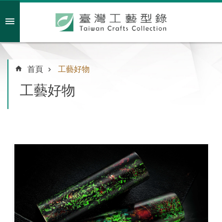
跳到主要內容區塊
會員註冊/登入
首頁
工藝好物
工藝好物
主
題
特
企
臺
灣
綠
工
藝