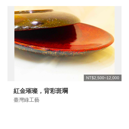
網
站
安
全
政
策
宣
告
著
作
NT$2,500~12,000
權
紅金璀璨，背彩斑斕
聲
臺灣綠工藝
明
相
關