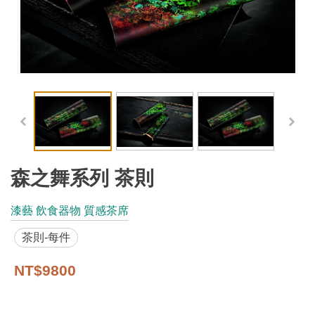
工
藝
品
牌
工
藝
好
物
森之舞系列 茶則
工
漆藝 飲食器物 質感茶席
藝
茶則-每件
美
術
NT$9800
訊