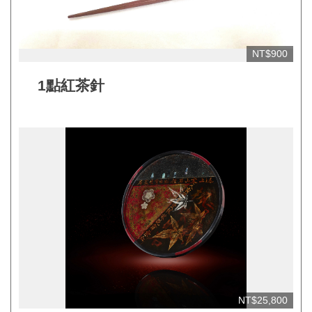
平
台
服
NT$900
務
1點紅茶針
條
款
工
藝
品
牌
上
架
規
範
NT$25,800
常