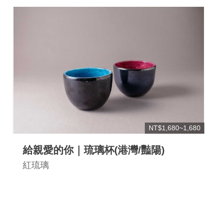
連
結
NT$1,680~1,680
給親愛的你｜琉璃杯(港灣/豔陽)
紅琉璃