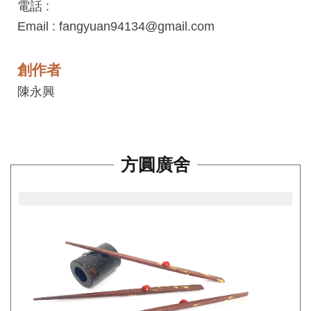
電話 :
工
Email : fangyuan94134@gmail.com
藝
中
心
創作者
陳永興
藝
文
會
員
方圓廣舍
中
心
加
入
平
台