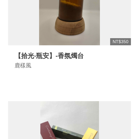
NT$350
【拾光‧瓶安】-香氛燭台
鹿樣風