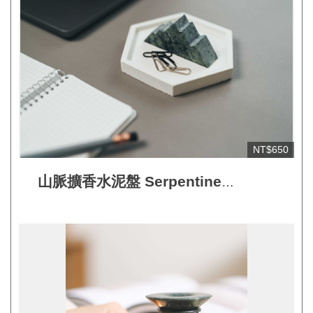
NT$650
山脈擴香水泥盤 Serpentine
Mountain Diffuser Tray