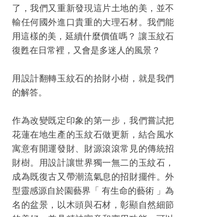
工
了，我們又重新發現這片土地的美，並不
藝
輸任何國外進口貴重的大理石材。我們能
中
用這樣的美，延續什麼價值嗎？ 讓玉紋石
心
復甦在日常裡，又會是多迷人的風景？
藝
用設計翻轉玉紋石的拾財小樹，就是我們
文
的解答。
會
員
作為改變既定印象的第一步，我們嘗試把
中
花蓮在地生產的玉紋石做更新，結合風水
心
寓意有開運發財、財源滾滾常見的傳統招
加
財樹。用設計讓世界獨一無二的玉紋石，
入
成為既復古又帶潮流氣息的招財擺件。外
平
型靈感源自於園藝界「 有生命的藝術 」為
台
名的盆景，以木頭與石材，彰顯自然細節