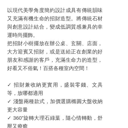
網
以現代美學角度簡約設計成具有傳統韻味
站
又充滿有機生命的招財造型。將傳統石材
開
與創意設計結合，變成低調質感兼具的幸
放
運時尚擺飾。
資
把招財小樹擺放在辦公桌、玄關、店面，
料
大方迎賓又招財，或是送給正在創業的好
宣
朋友和感謝的客戶，充滿生命力的造型，
告
好看又不俗氣！百搭各種室內空間！
隱
✓ 招財兼收納更實用，盛裝零錢、文具
私
等，放哪都適用
權
✓ 淺盤兩種款式，加價選購橢圓大盤收納
保
更大容量
護
✓ 360”旋轉大理石綠葉，隨心情轉動，舒
及
壓又療癒