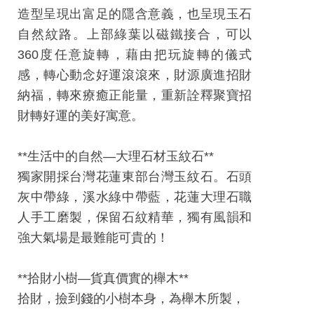
見
造型呈現出富足的隱含意義，也呈現玉石
問
自然紋路。上部綠葉以磁鐵接合，可以
答
360度任意旋轉，藉由把玩旋轉的儀式
(一
感，轉心動念好運滾滾來，財源廣進招財
般)
納福，轉來療癒正能量，重新詮釋聚寶招
財轉好運的美好寓意。
常
見
**生活中的自然—大理石材玉紋石**
問
獨家開採台灣花蓮東部台灣玉紋石。石頭
答
灰中帶綠，溪水綠中帶藍，花蓮大理石職
(品
人手工磨製，保留石紋精華，獨有風韻和
牌)
強大氣場是最難能可貴的！
聯
絡
**拾財小樹—貨真價實的櫸木**
我
拾財，撿到錢的小樹本身，為櫸木所製，
們