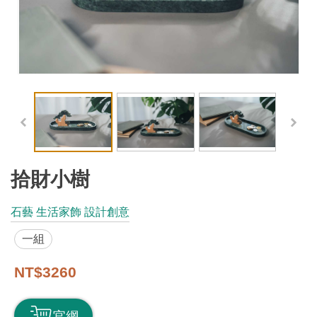
工
藝
品
牌
工
藝
好
物
拾財小樹
工
石藝 生活家飾 設計創意
藝
一組
美
術
NT$3260
訊
官網