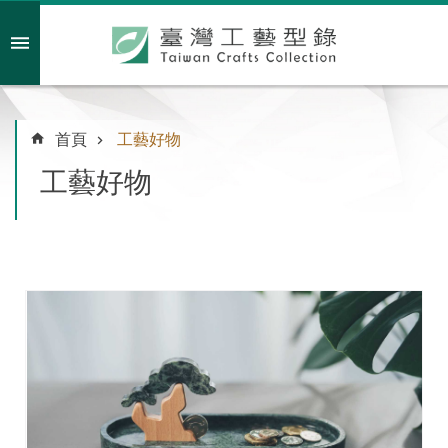
跳到主要內容區塊
會員註冊/登入
首頁
工藝好物
工藝好物
主
題
特
企
臺
灣
綠
工
藝