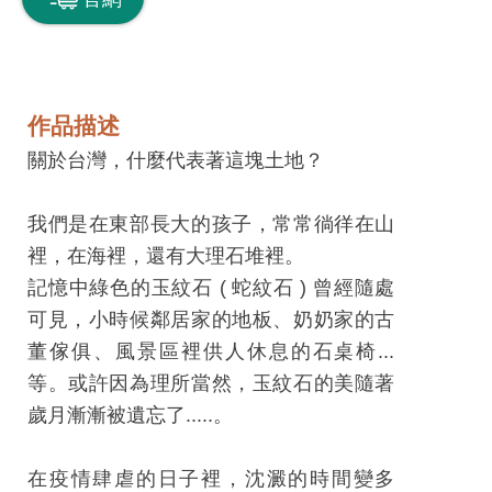
息
快
遞
關
作品描述
於
關於台灣，什麼代表著這塊土地？
平
台
我們是在東部長大的孩子，常常徜徉在山
裡，在海裡，還有大理石堆裡。
回
記憶中綠色的玉紋石 ( 蛇紋石 ) 曾經隨處
首
可見，小時候鄰居家的地板、奶奶家的古
頁
董傢俱、風景區裡供人休息的石桌椅...
網
等。或許因為理所當然，玉紋石的美隨著
站
歲月漸漸被遺忘了.....。
導
覽
在疫情肆虐的日子裡，沈澱的時間變多