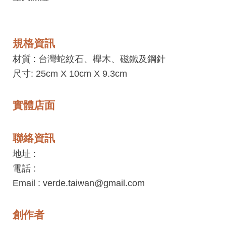
網
站
安
規格資訊
全
材質 :
台灣蛇紋石、櫸木、磁鐵及鋼針
政
尺寸: 25cm X 10cm X 9.3cm
策
宣
告
實體店面
著
聯絡資訊
作
權
地址 :
聲
電話 :
明
Email : verde.taiwan@gmail.com
相
創作者
關