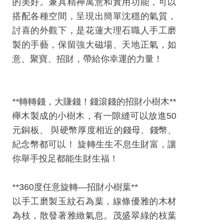
的美好。兼具精神寓意和實用功能，可以
平
搭配各種空間，呈現出簡單沈穩的氣質，
台
討喜的外觀下，是花蓮大理石職人手工磨
服
製的手藝，保留強大磁場、天地正氣，如
務
意、聚寶、招財，帶給你幸運的力量！
條
款
工
**轉轉錢，大賺錢！錢滾錢的招財小樹木**
藝
櫸木製成的小樹木，有一隙縫可以放進50
品
元銅板、 與硬幣厚度相近的錢母、錢幣、
牌
紀念幣都可以！ 旋轉生生不息生財富，讓
上
你舉手投足都能生財生福！
架
規
**360度任意旋轉—招財小樹葉**
範
以手工磨製玉紋石為葉，線條優雅的木材
常
為枝，散發著雅緻氣息。茂盛翠綠的枝葉