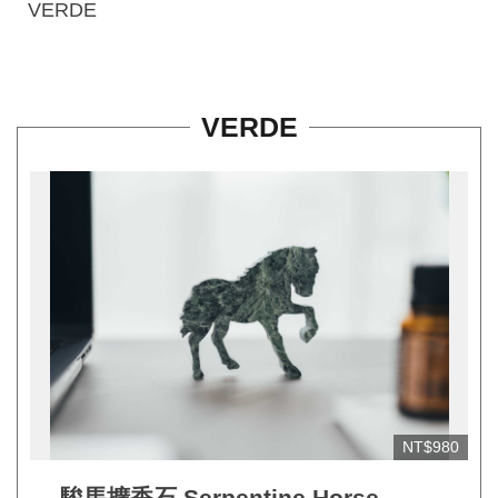
連
VERDE
結
VERDE
NT$980
駿馬擴香石 Serpentine Horse