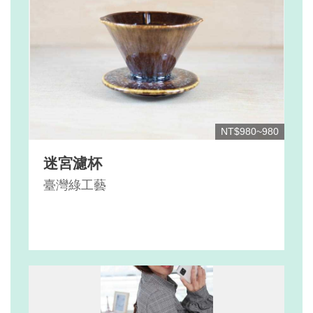
NT$980~980
迷宮濾杯
臺灣綠工藝