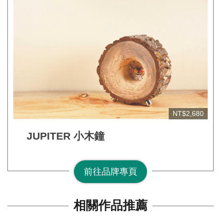
網
站
安
全
政
策
宣
告
NT$2,680
著
作
JUPITER 小木鐘
權
聲
前往品牌專頁
明
相
相關作品推薦
關