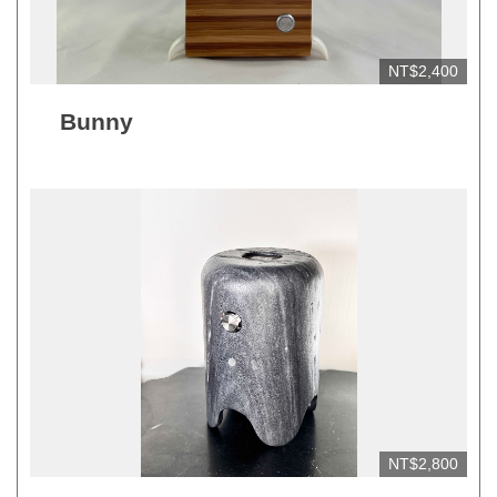
見
問
NT$2,400
答
(一
Bunny
般)
常
見
問
答
(品
牌)
聯
絡
我
NT$2,800
們