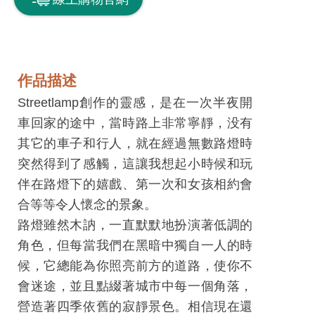
息
快
遞
關
作品描述
於
Streetlamp創作的靈感，是在一次半夜開
平
車回家的途中，當時路上非常寧靜，没有
台
其它的車子和行人，就在經過無數路燈時
突然得到了感觸，這讓我想起小時候和玩
回
伴在路燈下的嬉戲、第一次和女孩相約會
首
合等等令人懷念的景象。
頁
路燈雖然木訥，一直默默地扮演著低調的
網
角色，但每當我們在黑暗中獨自一人的時
站
候，它總能為你照亮前方的道路，使你不
導
會迷途，並且點綴著城市中每一個角落，
覽
營造著四季依舊的寂靜景色。相信現在還