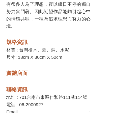
工
有很多人為了理想，夜以繼日不停的獨自
藝
努力奮鬥著。因此期望作品能夠引起心中
中
的情感共鳴，一種為追求理想而努力的心
心
境。
藝
規格資訊
文
會
材質 :
台灣檜木、鋁、銅、水泥
員
尺寸: 18cm X 30cm X 52cm
中
心
實體店面
加
聯絡資訊
入
地址 : 701台南市東區仁和路111巷114號
平
電話 : 06-2900927
台
Email :