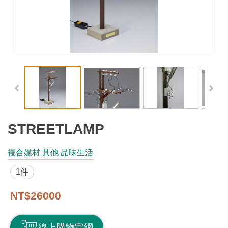
工
藝
品
牌
工
藝
好
物
STREETLAMP
工
複合媒材 其他 品味生活
藝
1件
美
術
NT$26000
訊
線上購物官網