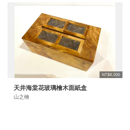
連
結
NT$8,000
天井海棠花玻璃檜木面紙盒
山之檜