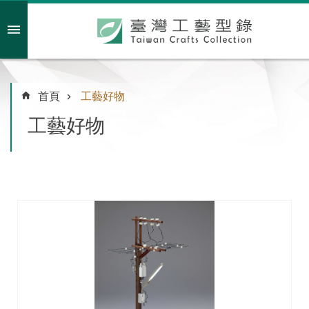
跳到主要內容區塊
會員註冊/登入
首頁
工藝好物
工藝好物
主
題
特
企
臺
灣
綠
工
藝