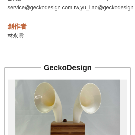
平
service@geckodesign.com.tw,yu_liao@geckodesign
台
服
創作者
務
林永雲
條
款
工
GeckoDesign
藝
品
牌
上
架
規
範
常