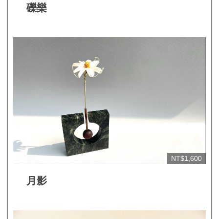
礫樂
網
站
開
放
資
料
宣
告
隱
私
NT$1,600
權
保
月影
護
及