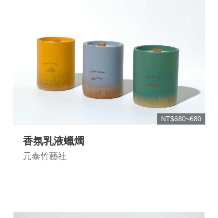
NT$680~680
香氛乳液蠟燭
元泰竹藝社