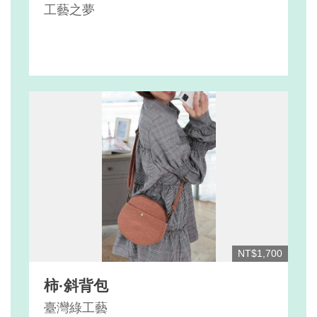
工藝之夢
NT$1,700
柿·斜背包
臺灣綠工藝