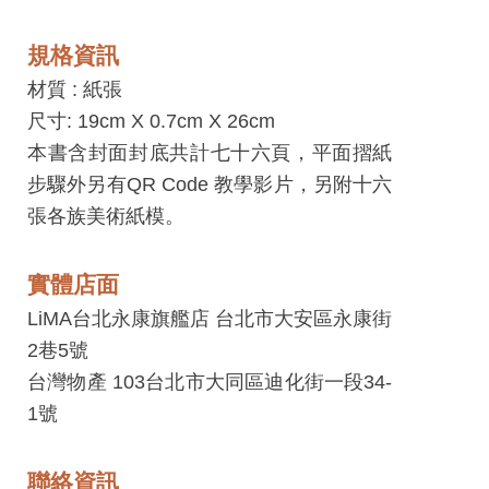
工
藝
規格資訊
中
材質 :
紙張
心
尺寸: 19cm X 0.7cm X 26cm
藝
本書含封面封底共計七十六頁，平面摺紙
文
步驟外另有QR Code 教學影片，另附十六
會
張各族美術紙模。
員
中
實體店面
心
LiMA台北永康旗艦店 台北市大安區永康街
2巷5號
加
台灣物產 103台北市大同區迪化街一段34-
入
1號
平
台
聯絡資訊