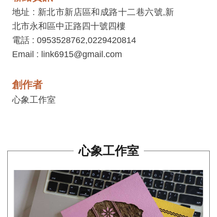
平
地址 : 新北市新店區和成路十二巷六號,新
台
北市永和區中正路四十號四樓
服
電話 : 0953528762,0229420814
務
Email : link6915@gmail.com
條
款
創作者
工
心象工作室
藝
品
牌
心象工作室
上
架
規
範
常