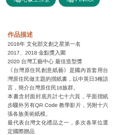
息
快
遞
關
作品描述
於
2016年 文化部文創之星第一名
平
2017、2018 金點獎入圍
台
2020 台灣工藝中心 最佳造型獎
《台灣原住民創意紙藝》是國內首套用台
回
灣原住民做主題的摺紙書，以中英日3種語
首
言，簡介台灣原住民16族群。
頁
本書含封面封底共計七十六頁，平面摺紙
網
步驟外另有QR Code 教學影片，另附十六
站
張各族美術紙模。
導
最代表台灣文化禮品之一，多次各單位選
覽
定國際贈品