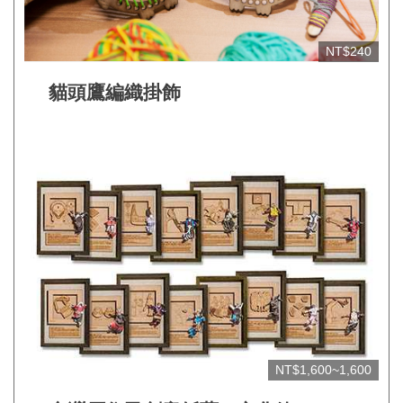
網
NT$240
站
開
貓頭鷹編織掛飾
放
資
料
宣
告
隱
私
權
保
護
NT$1,600~1,600
及