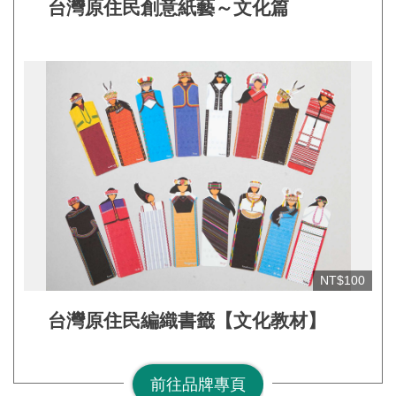
網
台灣原住民創意紙藝～文化篇
站
安
全
政
策
宣
告
著
作
權
NT$100
聲
明
台灣原住民編織書籤【文化教材】
相
關
前往品牌專頁