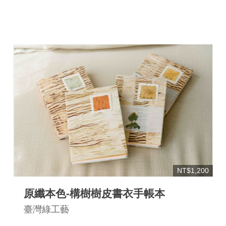
NT$1,200
原纖本色-構樹樹皮書衣手帳本
臺灣綠工藝