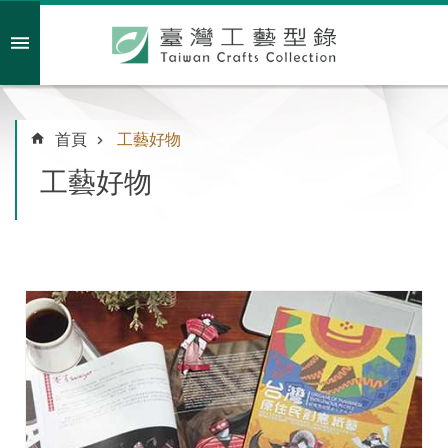
跳到主要內容區塊
會員註冊/登入
首頁
工藝好物
工藝好物
主
題
特
企
臺
灣
綠
工
藝