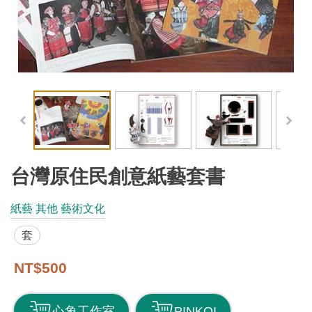
工
藝
品
牌
工
藝
好
物
台灣原住民創意紙藝套書
工
紙藝 其他 藝術文化
藝
套
美
術
NT$500
訊
心象工作室
PINKOI