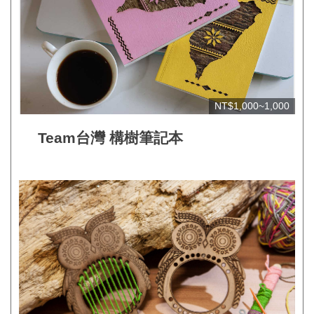
見
問
答
(一
般)
NT$1,000~1,000
常
Team台灣 構樹筆記本
見
問
答
(品
牌)
聯
絡
我
們