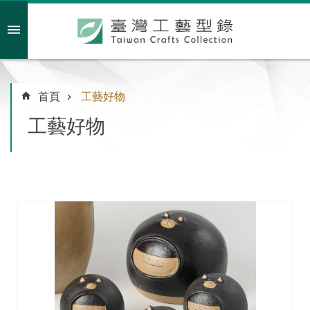
跳到主要內容區塊
會員註冊/登入
首頁
工藝好物
工藝好物
主
題
特
企
臺
灣
綠
工
藝