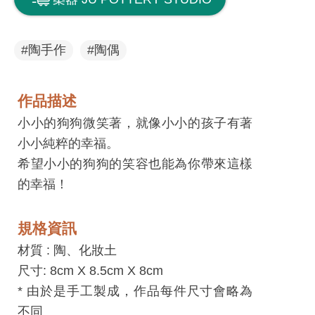
息
快
遞
#陶手作
#陶偶
關
於
作品描述
平
小小的狗狗微笑著，就像小小的孩子有著
台
小小純粹的幸福。
希望小小的狗狗的笑容也能為你帶來這樣
回
的幸福！
首
頁
規格資訊
網
材質 :
陶、化妝土
站
尺寸: 8cm X 8.5cm X 8cm
導
* 由於是手工製成，作品每件尺寸會略為
覽
不同