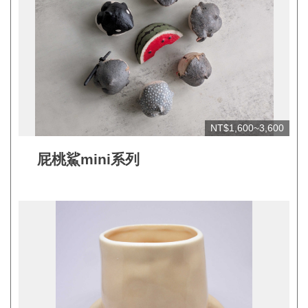
見
問
答
(一
般)
常
NT$1,600~3,600
見
問
屁桃鯊mini系列
答
(品
牌)
聯
絡
我
們