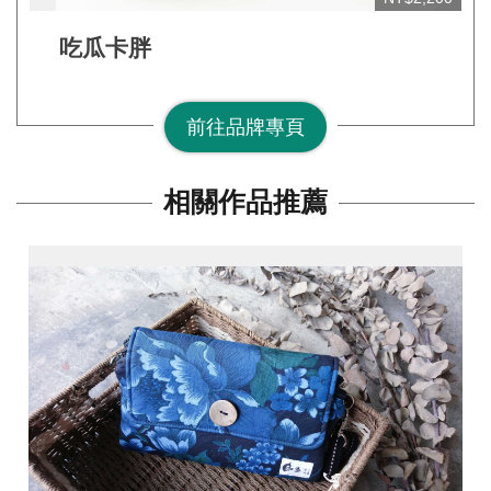
網
站
吃瓜卡胖
安
全
前往品牌專頁
政
策
宣
相關作品推薦
告
著
作
權
聲
明
相
關