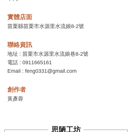
工
藝
實體店面
中
苗栗縣苗栗市水源里水流娘8-2號
心
藝
聯絡資訊
文
地址 : 苗栗市水源里水流娘巷8-2號
會
電話 : 0911665161
員
Email : feng0331@gmail.com
中
心
創作者
加
黃彥蓉
入
平
台
思陋工坊