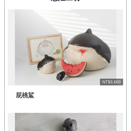
平
台
服
務
條
款
工
藝
品
牌
NT$3,600
上
屁桃鯊
架
規
範
常