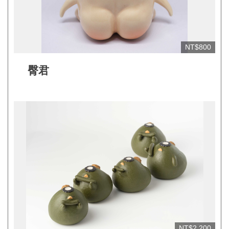
網
站
開
NT$800
放
臀君
資
料
宣
告
隱
私
權
保
護
及
NT$2,200