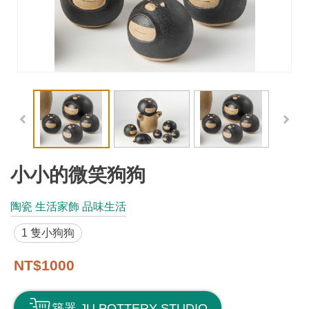
工
藝
品
牌
工
藝
好
物
小小的微笑狗狗
工
陶瓷 生活家飾 品味生活
藝
1 隻小狗狗
美
術
NT$1000
訊
築器 JU POTTERY STUDIO