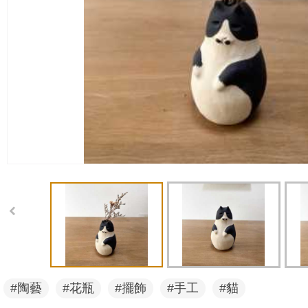
#陶藝
#花瓶
#擺飾
#手工
#貓