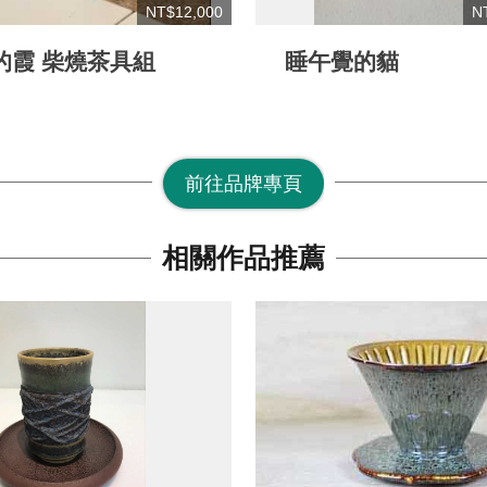
NT$12,000
N
的霞 柴燒茶具組
睡午覺的貓
前往品牌專頁
相關作品推薦