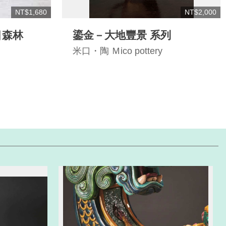
NT$1,680
NT$2,000
目森林
鎏金－大地豐景 系列
米口・陶 Ｍico pottery