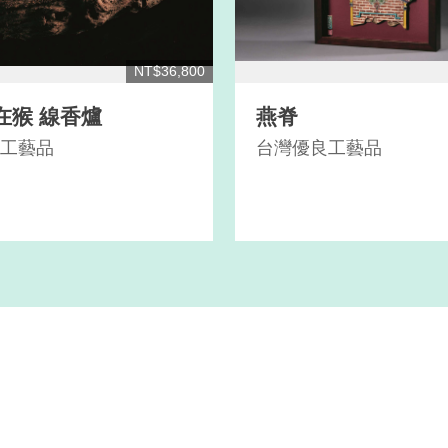
NT$36,800
在猴 線香爐
燕脊
工藝品
台灣優良工藝品