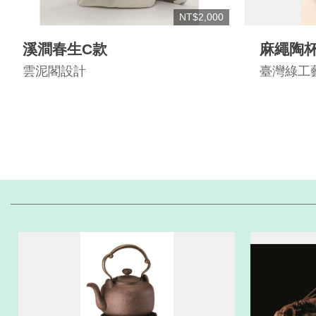
NT$2,000
溪澗春生C款
麻繩陶
雲泥閣設計
臺灣綠工