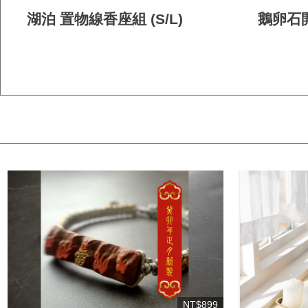
湖泊 置物線香座組 (S/L)
鵝卵石
NT$899