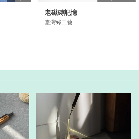
老磁磚記憶
臺灣綠工藝