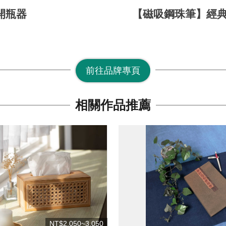
開瓶器
【磁吸鋼珠筆】經
前往品牌專頁
相關作品推薦
NT$2,050~3,050