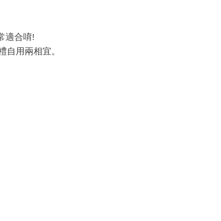
適合唷!
禮自用兩相宜。