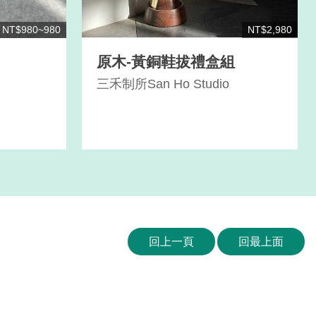
NT$980~980
NT$2,980
原木-黃銅鞋拔禮盒組
三禾制所San Ho Studio
回上一頁
回最上面