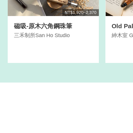
NT$1,920~2,370
磁吸-原木六角鋼珠筆
Old 
三禾制所San Ho Studio
紳木室 Ge