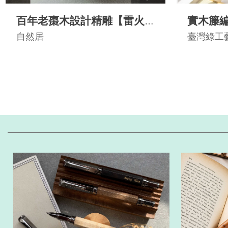
百年老棗木設計精雕【雷火
實木籐
手鍊】辟邪木手串 道家法術
自然居
臺灣綠工
中至高無上的神木《萬法歸
宗》雷擊棗木列法器的第一
首選之材