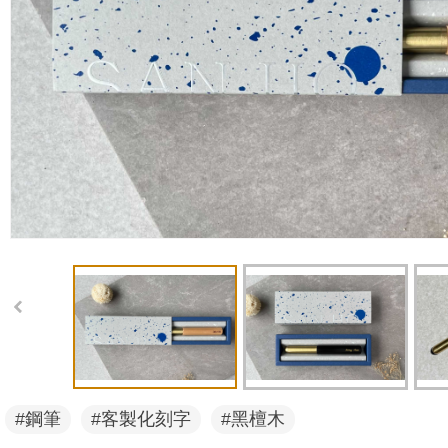
#鋼筆
#客製化刻字
#黑檀木