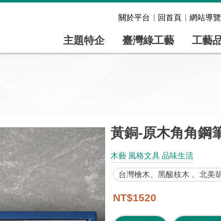
關於平台
回首頁
網站導覽
主題特企
臺灣綠工藝
工藝
黃銅-原木角角鋼
木藝 風格文具 品味生活
台灣檜木、黑酸枝木 、北美
NT$1520