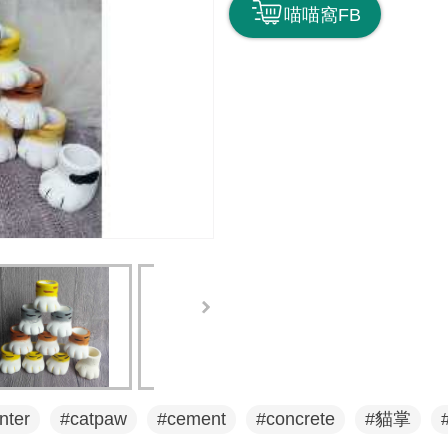
喵喵窩FB
nter
#catpaw
#cement
#concrete
#貓掌