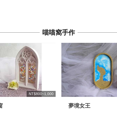
喵喵窩手作
NT$800~1,000
窗
夢境女王