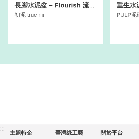
長腳水泥盆 – Flourish 流動
重生水
系列
初泥 true nii
PULP
:::
主題特企
臺灣綠工藝
關於平台