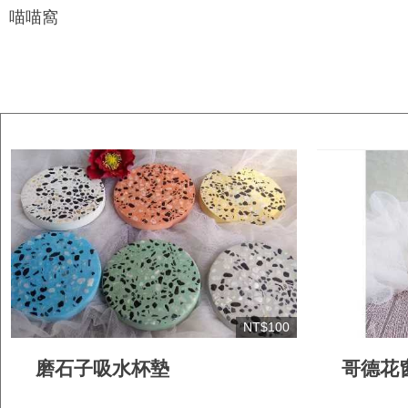
喵喵窩
NT$100
磨石子吸水杯墊
哥德花