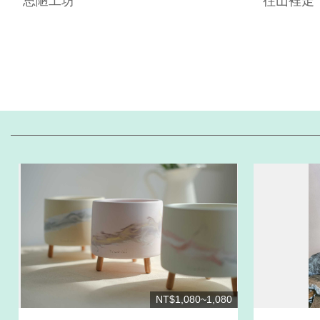
思陋工坊
往山裡走
NT$1,080~1,080