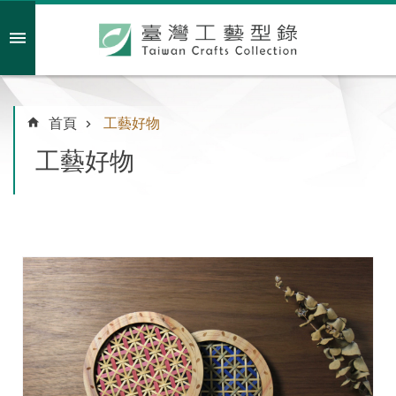
跳到主要內容區塊
會員註冊/登入
首頁
工藝好物
工藝好物
主
題
特
企
臺
灣
綠
工
藝