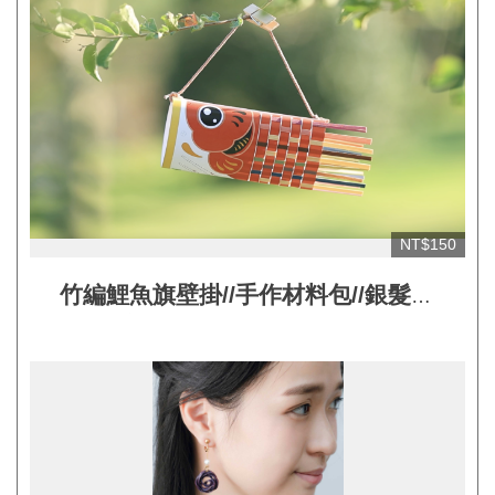
見
問
答
(一
般)
常
見
NT$150
問
答
竹編鯉魚旗壁掛//手作材料包//銀髮族
(品
兒童友善
牌)
聯
絡
我
們