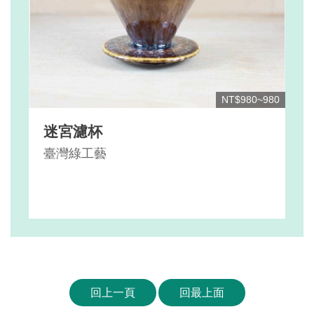
NT$980~980
迷宮濾杯
臺灣綠工藝
回上一頁
回最上面