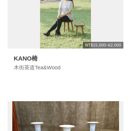
網
站
安
全
政
策
NT$15,000~62,000
宣
KANO椅
告
木街茶道Tea&Wood
著
作
權
聲
明
相
關