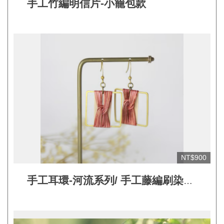
手工竹編明信片-小籠包款
平
台
服
務
條
款
工
藝
品
牌
上
NT$900
架
手工耳環-河流系列/ 手工藤編刷染
規
【復古磚紅】
範
常