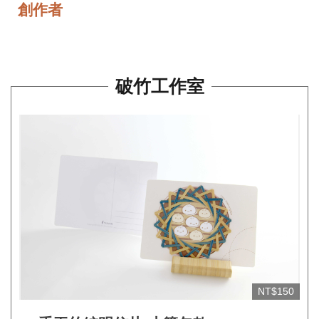
工
創作者
藝
中
心
破竹工作室
藝
文
會
員
中
心
加
入
平
NT$150
台