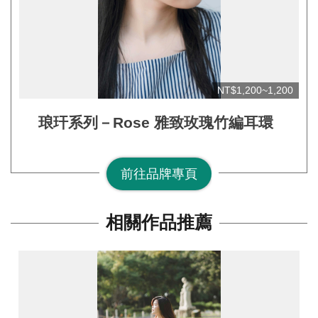
網
站
開
放
NT$1,200~1,200
資
琅玕系列－Rose 雅致玫瑰竹編耳環
料
宣
告
前往品牌專頁
隱
私
相關作品推薦
權
保
護
及