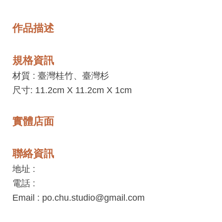
息
快
作品描述
遞
關
規格資訊
於
材質 :
臺灣桂竹、臺灣杉
平
尺寸: 11.2cm X 11.2cm X 1cm
台
回
實體店面
首
頁
聯絡資訊
網
地址 :
站
電話 :
導
Email : po.chu.studio@gmail.com
覽