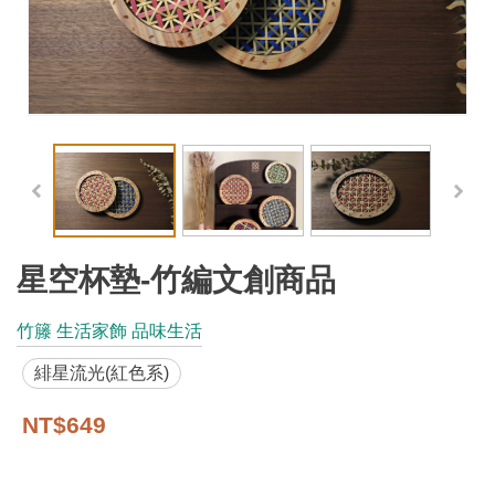
工
藝
品
牌
工
藝
好
物
星空杯墊-竹編文創商品
工
竹籐 生活家飾 品味生活
藝
緋星流光(紅色系)
美
術
NT$649
訊