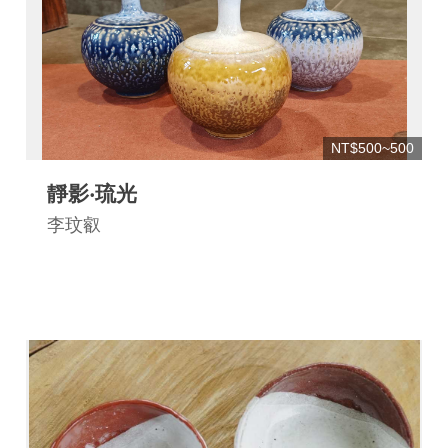
連
結
NT$500~500
靜影‧琉光
李玟叡