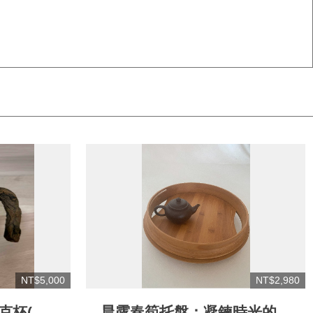
NT$5,000
NT$2,980
克杯(含
晨露春筍托盤：凝鍊時光的