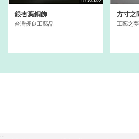
NT$3,200
銀杏葉銅飾
方寸之
台灣優良工藝品
工藝之夢
:::