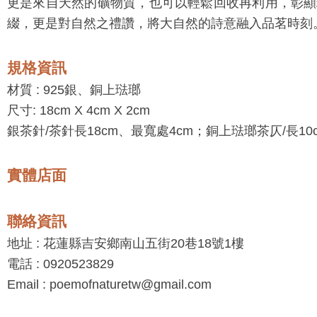
更是來自天然的礦物質，也可以輕鬆回收再利用，彰顯
綴，更是對自然之禮讚，將大自然的詩意融入品茗時刻
規格資訊
材質 :
925銀、銅上琺瑯
尺寸: 18cm X 4cm X 2cm
銀茶針/茶針長18cm、最寬處4cm；銅上琺瑯茶仄/長10
實體店面
聯絡資訊
地址 : 花蓮縣吉安鄉南山五街20巷18號1樓
電話 : 0920523829
Email : poemofnaturetw@gmail.com