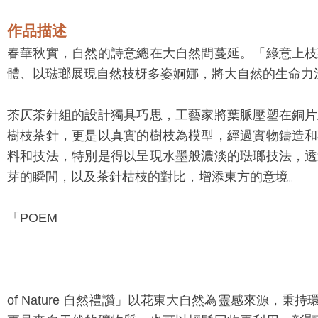
作品描述
春華秋實，自然的詩意總在大自然間蔓延。「綠意上枝
體、以琺瑯展現自然枝枒多姿婀娜，將大自然的生命力
茶仄茶針組的設計獨具巧思，工藝家將葉脈壓塑在銅片
樹枝茶針，更是以真實的樹枝為模型，經過實物鑄造和
料和技法，特別是得以呈現水墨般濃淡的琺瑯技法，透
芽的瞬間，以及茶針枯枝的對比，增添東方的意境。
「POEM
of Nature 自然禮讚」以花東大自然為靈感來源