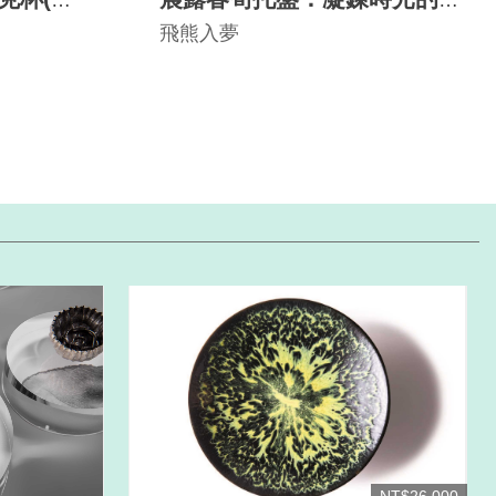
竹藝詩 Alba Bamboo
飛熊入夢
Canvas