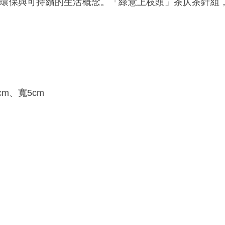
環保與可持續的生活概念。「綠意上枝頭」茶仄茶針組
。
cm、寬5cm