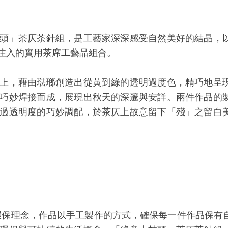
頭」茶仄茶針組，是工藝家深深感受自然美好的結晶，
注入的實用茶席工藝品組合。
上，藉由琺瑯創造出從黃到綠的透明過度色，精巧地呈
巧妙焊接而成，展現出秋天的深邃與安詳。兩件作品的
過透明度的巧妙調配，於茶仄上故意留下「殘」之留白
，秉持環保理念，作品以手工製作的方式，確保每一件作品保