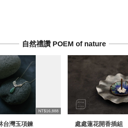
自然禮讚 POEM of nature
NT$16,888
林台灣玉項鍊
處處蓮花開香插組