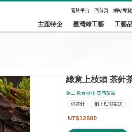
關於平台
回首頁
網站導覽
主題特企
臺灣綠工藝
工藝
綠意上枝頭 茶針
金工 飲食器物 質感茶席
銀茶針
銅上琺瑯茶仄
NT$12800