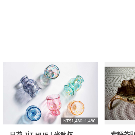
NT$1,480~1,480
日花 JI̍T-HUE | 光飲杯
葉語茶