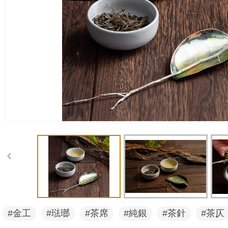
#金工
#琺瑯
#茶席
#純銀
#茶針
#茶仄