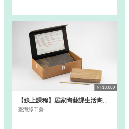
NT$3,000
【線上課程】居家陶藝課生活陶體
驗 手捏陶盤
臺灣綠工藝