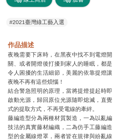
息
快
遞
#2021臺灣綠工藝入選
關
於
作品描述
平
夜晚需要下床時，在黑夜中找不到電燈開
台
關、或者開燈後打擾到家人的睡眠，都是
令人困擾的生活細節，美麗的依靠提燈讓
回
夜晚不再有這些煩惱！
首
結合警急照明的原理，當將提燈提起時即
頁
啟動光源，歸回原位光源隨即熄滅，直覺
網
式的提取方式，不再受電線的牽絆。
站
藤編造型分為兩種材質製造，一為以亂編
導
技法的真實藤材編織，二為仿手工藤編造
覽
型的金屬線燈罩，兩者皆在規律與紛亂線