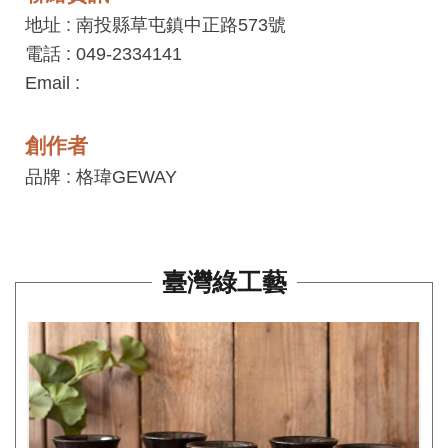
平
地址 : 南投縣草屯鎮中正路573號
台
電話 : 049-2334141
服
Email :
務
條
創作者
款
品牌 : 格瑋GEWAY
工
藝
品
臺灣綠工藝
牌
上
架
規
範
常