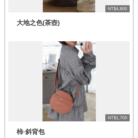
NT$4,800
網
站
大地之色(茶壺)
開
放
資
料
宣
告
隱
私
權
保
NT$1,700
護
及
柿·斜背包