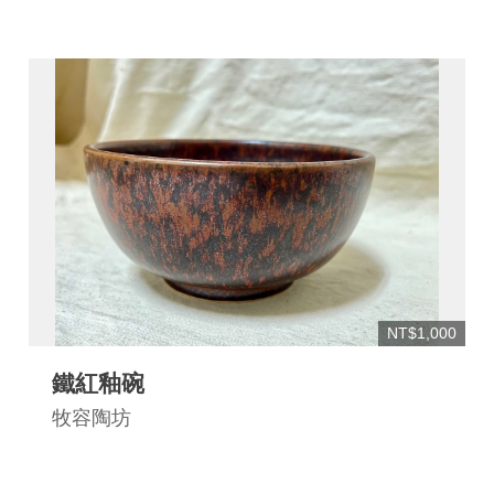
NT$1,000
鐵紅釉碗
牧容陶坊