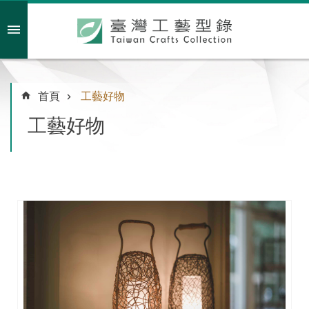
跳到主要內容區塊
會員註冊/登入
首頁
工藝好物
工藝好物
主
題
特
企
臺
灣
綠
工
藝