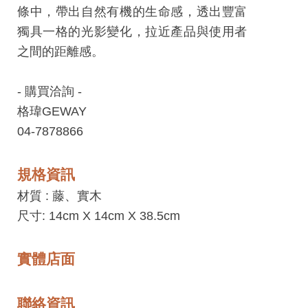
工
條中，帶出自然有機的生命感，透出豐富
藝
獨具一格的光影變化，拉近產品與使用者
中
之間的距離感。
心
- 購買洽詢 -
藝
格瑋GEWAY
文
04-7878866
會
員
規格資訊
中
心
材質 :
藤、實木
尺寸: 14cm X 14cm X 38.5cm
加
入
實體店面
平
台
聯絡資訊