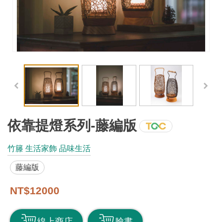
工
藝
品
牌
工
藝
好
物
依靠提燈系列-藤編版
工
竹籐 生活家飾 品味生活
藝
藤編版
美
術
NT$12000
訊
線上商店
臉書