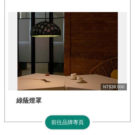
網
站
安
全
政
策
宣
告
著
作
NT$38,000
權
聲
綠蔭燈罩
明
相
前往品牌專頁
關