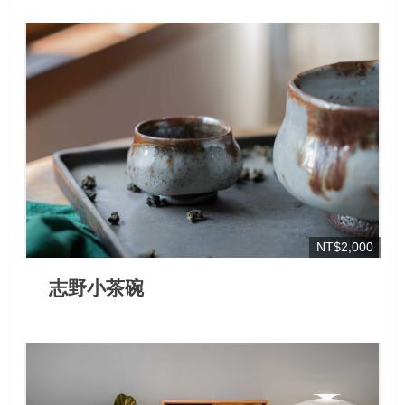
見
問
答
(一
般)
常
見
問
答
NT$2,000
(品
牌)
志野小茶碗
聯
絡
我
們