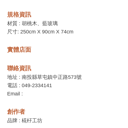
工
藝
規格資訊
中
材質 :
胡桃木、藍玻璃
心
尺寸: 250cm X 90cm X 74cm
藝
文
實體店面
會
員
聯絡資訊
中
地址 : 南投縣草屯鎮中正路573號
心
電話 : 049-2334141
Email :
加
入
創作者
平
台
品牌 : 椛杍工坊