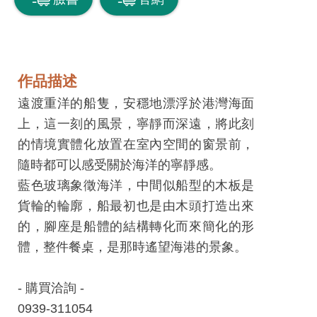
息
快
遞
關
作品描述
於
遠渡重洋的船隻，安穩地漂浮於港灣海面
平
上，這一刻的風景，寧靜而深遠，將此刻
台
的情境實體化放置在室內空間的窗景前，
隨時都可以感受關於海洋的寧靜感。
回
藍色玻璃象徵海洋，中間似船型的木板是
首
貨輪的輪廓，船最初也是由木頭打造出來
頁
的，腳座是船體的結構轉化而來簡化的形
網
體，整件餐桌，是那時遙望海港的景象。
站
導
- 購買洽詢 -
覽
0939-311054