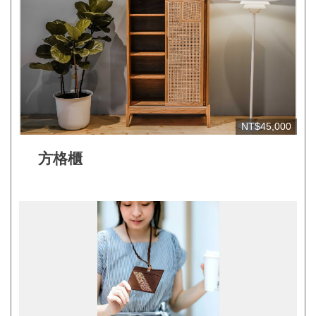
網
站
開
放
資
料
NT$45,000
宣
方格櫃
告
隱
私
權
保
護
及