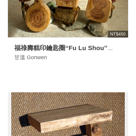
連
結
NT$450
福祿壽糕印鑰匙圈‘‘Fu Lu Shou’’
Cake Mold Keychain
甘溫 Gonwen