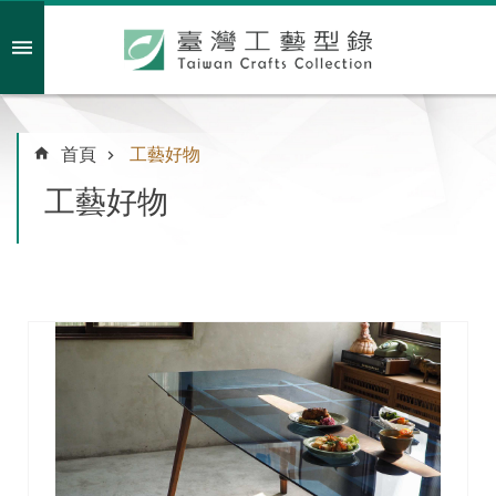
跳到主要內容區塊
會員註冊/登入
首頁
工藝好物
工藝好物
主
題
特
企
臺
灣
綠
工
藝