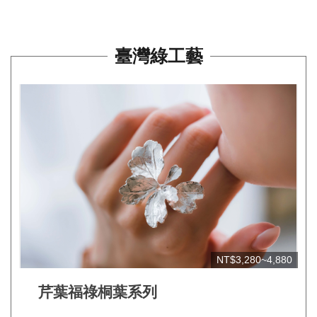
平
台
服
臺灣綠工藝
務
條
款
工
藝
品
牌
上
架
規
NT$3,280~4,880
範
芹葉福祿桐葉系列
常