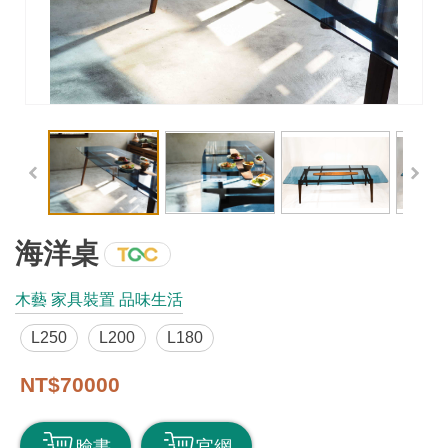
工
藝
品
牌
工
藝
好
物
海洋桌
工
木藝 家具裝置 品味生活
藝
L250
L200
L180
美
術
NT$70000
訊
臉書
官網