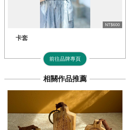
網
站
安
NT$600
全
政
卡套
策
宣
前往品牌專頁
告
著
相關作品推薦
作
權
聲
明
相
關