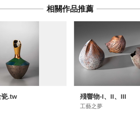
相關作品推薦
瓷.tw
殘響物-I、II、III
工藝之夢