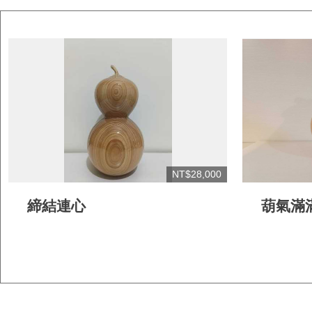
NT$28,000
締結連心
葫氣滿