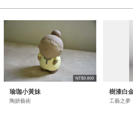
NT$9,800
瑜珈小黃妹
樹漆白金
陶妍藝術
工藝之夢