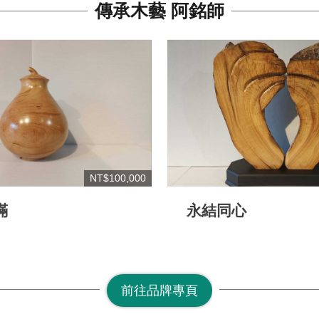
傳承木藝 阿銘師
NT$100,000
滿
永結同心
前往品牌專頁