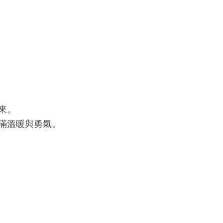
來。
滿溫暖與勇氣。