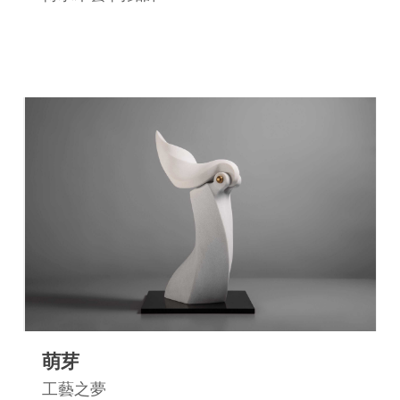
網
站
安
全
政
策
宣
告
著
作
權
聲
明
相
萌芽
關
工藝之夢