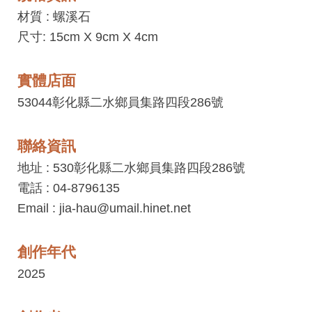
工
材質 :
螺溪石
藝
尺寸: 15cm X 9cm X 4cm
中
心
實體店面
藝
53044彰化縣二水鄉員集路四段286號
文
會
聯絡資訊
員
地址 : 530彰化縣二水鄉員集路四段286號
中
電話 : 04-8796135
心
Email : jia-hau@umail.hinet.net
加
創作年代
入
平
2025
台