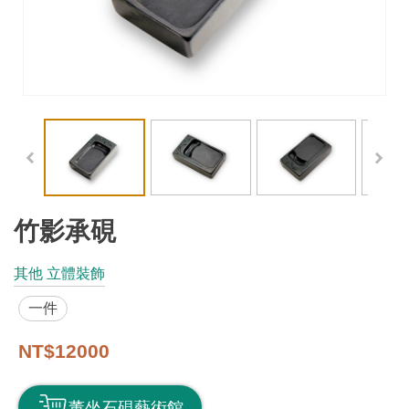
工
藝
品
牌
工
藝
好
物
竹影承硯
工
其他 立體裝飾
藝
一件
美
術
NT$12000
訊
董坐石硯藝術館