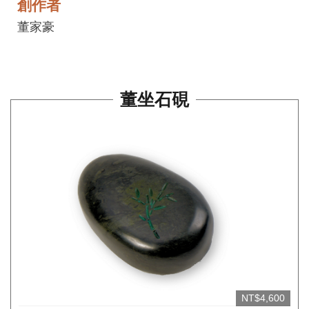
創作者
平
台
董家豪
服
務
條
董坐石硯
款
工
藝
品
牌
上
架
規
範
NT$4,600
常