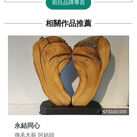
前往品牌專頁
網
站
相關作品推薦
開
放
資
料
宣
告
隱
私
權
保
NT$100,000
護
永結同心
及
傳承木藝 阿銘師