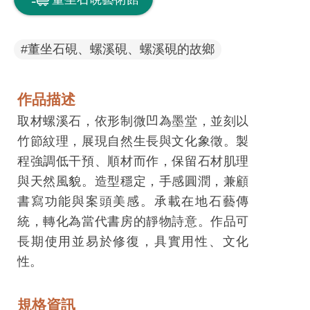
息
快
遞
#董坐石硯、螺溪硯、螺溪硯的故鄉
關
於
作品描述
平
取材螺溪石，依形制微凹為墨堂，並刻以
台
竹節紋理，展現自然生長與文化象徵。製
程強調低干預、順材而作，保留石材肌理
回
與天然風貌。造型穩定，手感圓潤，兼顧
首
書寫功能與案頭美感。承載在地石藝傳
頁
統，轉化為當代書房的靜物詩意。作品可
網
長期使用並易於修復，具實用性、文化
站
性。
導
覽
規格資訊