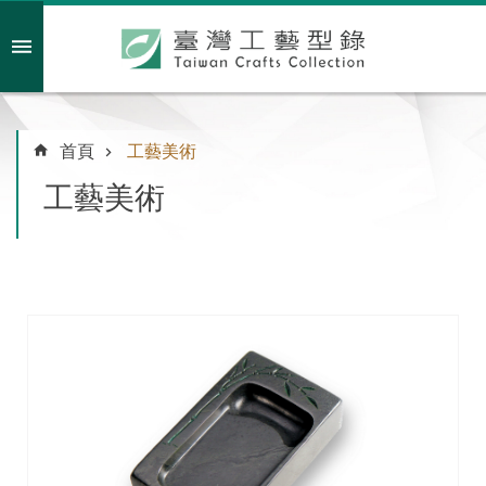
跳到主要內容區塊
會員註冊/登入
首頁
工藝美術
工藝美術
主
題
特
企
臺
灣
綠
工
藝