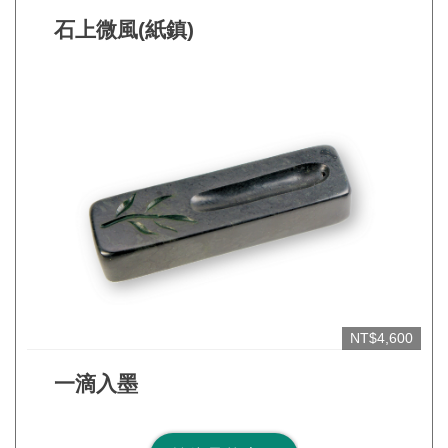
見
石上微風(紙鎮)
問
答
(一
般)
常
見
問
答
(品
牌)
NT$4,600
聯
一滴入墨
絡
我
們