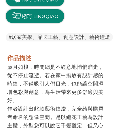
息
快
翎巧 LINGQIAO
遞
關
#居家美學、品味工藝、創意設計、藝術鐘燈
於
平
台
作品描述
歲月如梭，時間總是不經意地悄悄溜走，
回
從不停止流逝。若在家中擺放有設計感的
首
時鐘，不僅吸引人們目光，也能讓空間添
頁
增色彩與創意，為生活帶來更多舒適與美
網
好。
站
作者設計出此款藝術鐘燈，完全給與購買
導
者命名的想像空間。是以纏花工藝為設計
覽
主體，外型您可以說它千變難定，但又心