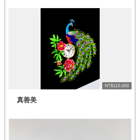
見
問
答
(一
般)
常
見
問
答
NT$110,000
(品
牌)
真善美
聯
絡
我
們