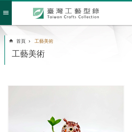
跳到主要內容區塊
會員註冊/登入
首頁
工藝美術
工藝美術
主
題
特
企
臺
灣
綠
工
藝