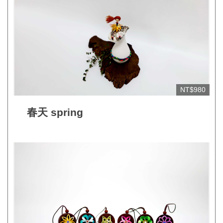
網
站
開
放
資
料
NT$980
宣
春天 spring
告
隱
私
權
保
護
及