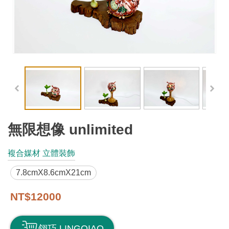
工
藝
品
牌
工
藝
好
物
無限想像 unlimited
工
複合媒材 立體裝飾
藝
7.8cmX8.6cmX21cm
美
術
NT$12000
訊
翎巧 LINGQIAO