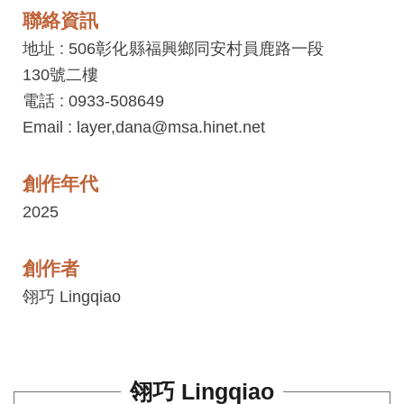
平
聯絡資訊
台
地址 : 506彰化縣福興鄉同安村員鹿路一段
服
130號二樓
務
電話 : 0933-508649
條
Email : layer,dana@msa.hinet.net
款
工
創作年代
藝
2025
品
牌
創作者
上
翎巧 Lingqiao
架
規
範
翎巧 Lingqiao
常