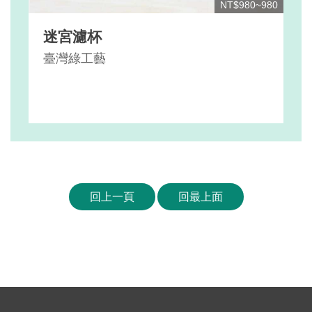
NT$980~980
迷宮濾杯
臺灣綠工藝
回上一頁
回最上面