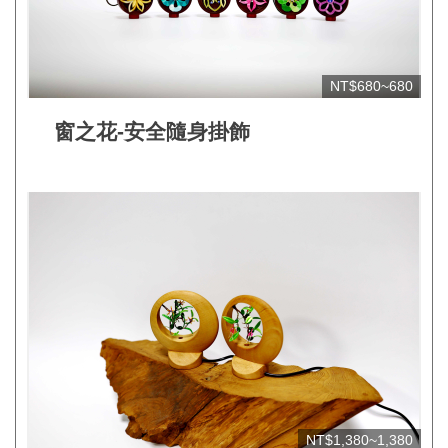
網
站
安
NT$680~680
全
政
窗之花-安全隨身掛飾
策
宣
告
著
作
權
聲
明
相
關
NT$1,380~1,380