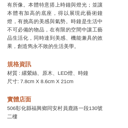
工
有所像。本體特意搭上時鐘與燈光；並讓
藝
本體有加高的底座，得以展現此藝術鐘
中
燈，有挑高的美感與氣勢。時鐘是生活中
心
不可必備的物品，在有限的空間中讓工藝
品生活化，同時達到美感、機能兼具的效
藝
果，創造雋永不敗的生活美學。
文
會
規格資訊
員
中
材質 :
縲縈絲、原木、LED燈、時鐘
心
尺寸: 7.8cm X 8.6cm X 21cm
加
實體店面
入
506彰化縣福興鄉同安村員鹿路一段130號
平
二樓
台