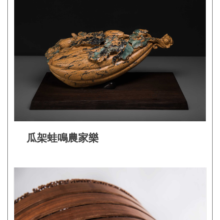
見
問
答
(一
般)
常
見
問
答
瓜架蛙鳴農家樂
(品
牌)
聯
絡
我
們