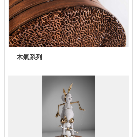
網
站
開
放
資
料
木氣系列
宣
告
隱
私
權
保
護
及