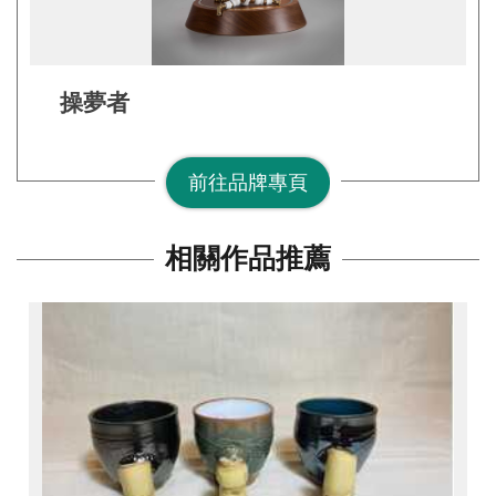
網
站
安
全
操夢者
政
策
前往品牌專頁
宣
告
相關作品推薦
著
作
權
聲
明
相
關