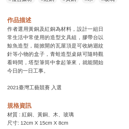
息
快
遞
作品描述
作者選用黃銅及紅銅為材料，設計一組日
關
常生活中常使用的造型文具組，膠帶台以
於
鯨魚造型，能掀開的瓦屋頂是可收納迴紋
平
針等小物的盒子，青蛙造型桌錶可隨時觀
台
看時間，塔型筆筒中拿起筆來，就能開始
回
今日的一日工事。
首
頁
2021臺灣工藝競賽 入選
網
站
規格資訊
導
材質 :
紅銅、黃銅、木、玻璃
覽
尺寸: 12cm X 15cm X 8cm