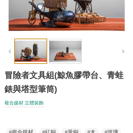
工
藝
品
牌
工
藝
好
物
冒險者文具組(鯨魚膠帶台、青蛙
工
錶與塔型筆筒)
藝
複合媒材 立體裝飾
美
術
訊
#複合媒材
#紅銅
#黃銅
#木
#玻璃