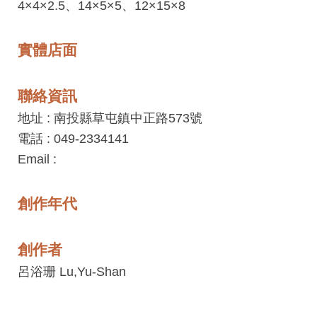
4×4×2.5、14×5×5、12×15×8
工
藝
實體店面
中
心
聯絡資訊
藝
文
地址 : 南投縣草屯鎮中正路573號
會
電話 : 049-2334141
員
Email :
中
心
創作年代
加
創作者
入
呂浴珊 Lu,Yu-Shan
平
台