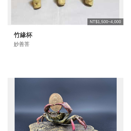
連
結
NT$1,500~4,000
竹緣杯
妙善菩