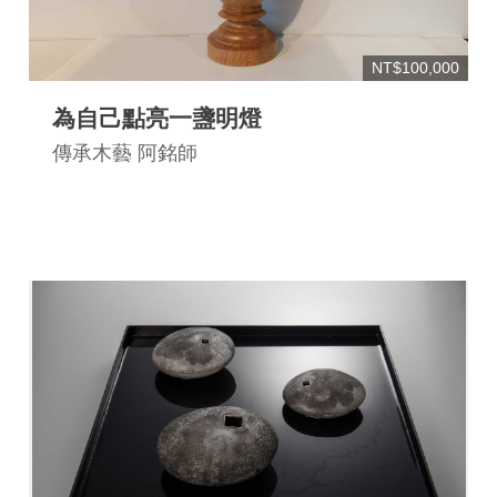
NT$100,000
為自己點亮一盞明燈
傳承木藝 阿銘師