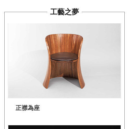
平
工藝之夢
台
服
務
條
款
工
藝
品
牌
上
架
規
正襟為座
範
常