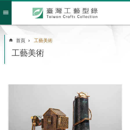
跳到主要內容區塊
會員註冊/登入
首頁
工藝美術
工藝美術
主
題
特
企
臺
灣
綠
工
藝