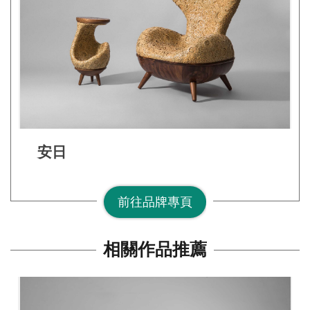
網
站
安
全
政
策
宣
告
安日
著
作
前往品牌專頁
權
聲
相關作品推薦
明
相
關