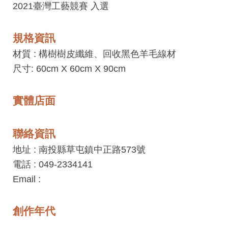
工
2021臺灣工藝競賽 入選
藝
中
規格資訊
心
材質 :
構樹樹皮纖維、回收黑色羊毛線材
尺寸: 60cm X 60cm X 90cm
藝
文
會
實體店面
員
中
聯絡資訊
心
地址 : 南投縣草屯鎮中正路573號
電話 : 049-2334141
加
Email :
入
平
創作年代
台