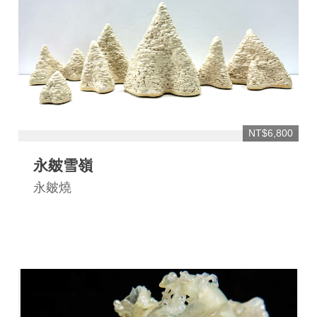
NT$6,800
永皴雪嶺
永皴燒