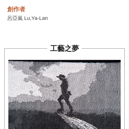
平
創作者
台
呂亞嵐 Lu,Ya-Lan
服
務
條
款
工藝之夢
工
藝
品
牌
上
架
規
範
常