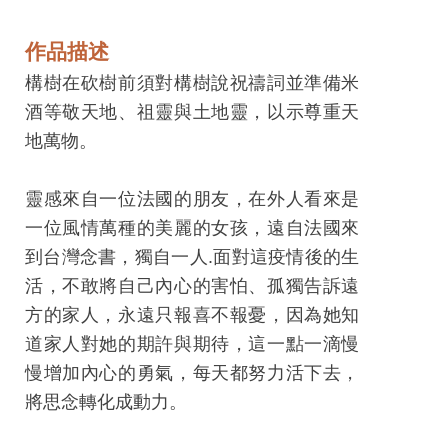
息
快
作品描述
遞
構樹在砍樹前須對構樹說祝禱詞並準備米
關
酒等敬天地、祖靈與土地靈，以示尊重天
於
地萬物。
平
台
靈感來自一位法國的朋友，在外人看來是
一位風情萬種的美麗的女孩，遠自法國來
回
到台灣念書，獨自一人.面對這疫情後的生
首
活，不敢將自己內心的害怕、孤獨告訴遠
頁
方的家人，永遠只報喜不報憂，因為她知
網
道家人對她的期許與期待，這一點一滴慢
站
慢增加內心的勇氣，每天都努力活下去，
導
將思念轉化成動力。
覽