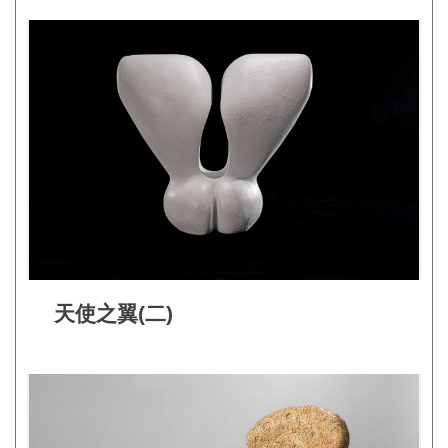
網
站
開
放
資
料
宣
告
隱
私
天使之翼(二)
權
保
護
及