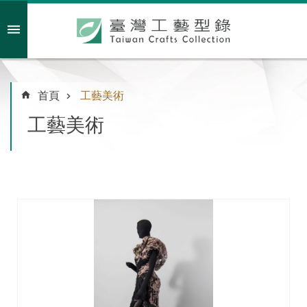
跳到主要內容區塊
會員註冊/登入
首頁
工藝美術
工藝美術
主
題
特
企
臺
灣
綠
工
藝