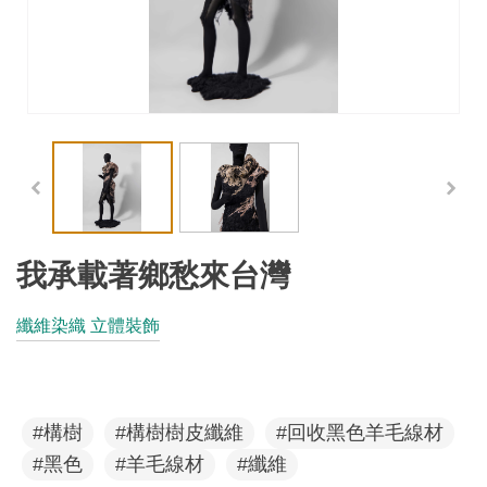
工
藝
品
牌
工
藝
好
物
我承載著鄉愁來台灣
工
纖維染織 立體裝飾
藝
美
術
#構樹
#構樹樹皮纖維
#回收黑色羊毛線材
訊
#黑色
#羊毛線材
#纖維