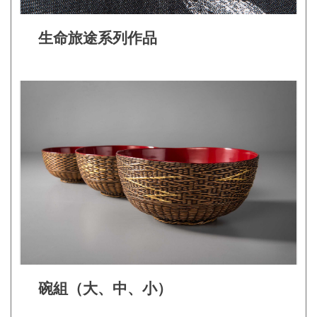
見
問
生命旅途系列作品
答
(一
般)
常
見
問
答
(品
牌)
聯
絡
碗組（大、中、小）
我
們