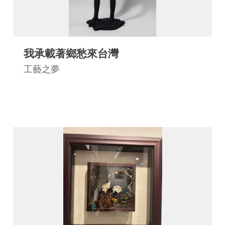
連
結
我承載著鄉愁來台灣
工藝之夢