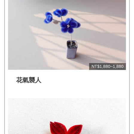
見
問
答
(一
般)
常
見
NT$1,880~1,880
問
答
花氣襲人
(品
牌)
聯
絡
我
們