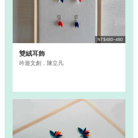
NT$480~480
雙絨耳飾
吟遊文創．陳立凡