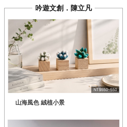
平
吟遊文創．陳立凡
台
服
務
條
款
工
藝
品
牌
上
NT$550~550
架
山海風色 絨植小景
規
範
常