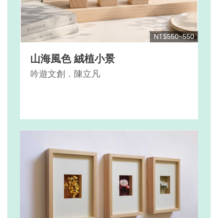
NT$550~550
山海風色 絨植小景
吟遊文創．陳立凡