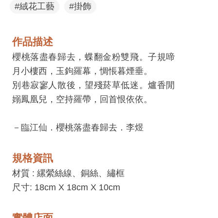
息
#絨花工藝
#掛飾
快
遞
作品描述
關
櫻桃落盡春歸去，蝶翻金粉雙飛。子規啼
於
月小樓西，玉鉤羅幕，惆悵暮煙垂。
平
別巷寂寥人散後，望殘菸草低迷。爐香閒
台
嫋鳳凰兒，空持羅帶，回首恨依依。
回
－臨江仙．櫻桃落盡春歸去．李煜
首
頁
規格資訊
網
材質 :
縲縈絲線、銅絲、繡框
站
尺寸: 18cm X 18cm X 10cm
導
覽
實體店面