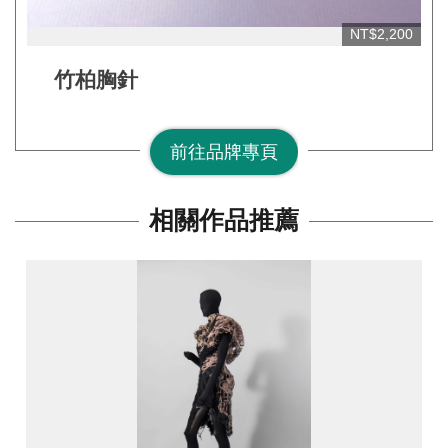
網
站
NT$2,200
安
竹柏胸針
全
政
策
前往品牌專頁
宣
告
相關作品推薦
著
作
權
聲
明
相
關