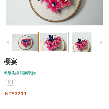
工
藝
品
牌
工
藝
好
物
櫻宴
工
纖維染織 牆面裝飾
藝
6吋
美
術
NT$3200
訊