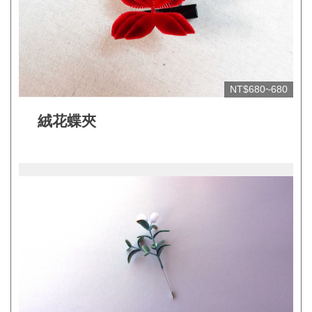
網
站
開
放
NT$680~680
資
絨花蝶夾
料
宣
告
隱
私
權
保
護
及