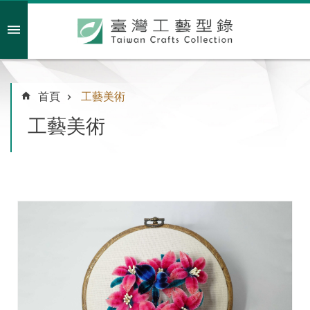
跳到主要內容區塊
會員註冊/登入
首頁
工藝美術
工藝美術
主
題
特
企
臺
灣
綠
工
藝