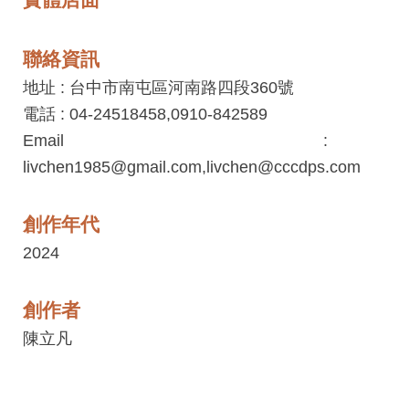
工
藝
聯絡資訊
中
地址 : 台中市南屯區河南路四段360號
心
電話 : 04-24518458,0910-842589
藝
Email :
文
livchen1985@gmail.com,livchen@cccdps.com
會
員
創作年代
中
2024
心
加
創作者
入
陳立凡
平
台