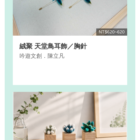
NT$620~620
絨聚 天堂鳥耳飾／胸針
吟遊文創．陳立凡